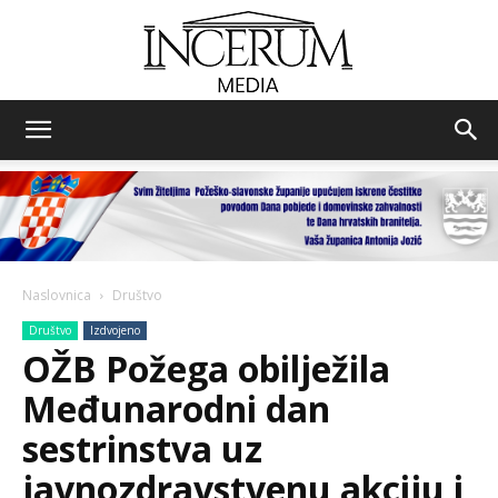
Incerum
media
Naslovnica
Društvo
Društvo
Izdvojeno
OŽB Požega obilježila
Međunarodni dan
sestrinstva uz
javnozdravstvenu akciju i