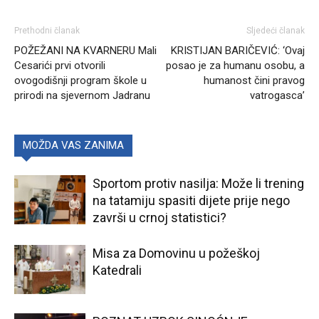
Prethodni članak
Sljedeći članak
POŽEŽANI NA KVARNERU Mali
KRISTIJAN BARIČEVIĆ: ‘Ovaj
Cesarići prvi otvorili
posao je za humanu osobu, a
ovogodišnji program škole u
humanost čini pravog
prirodi na sjevernom Jadranu
vatrogasca’
MOŽDA VAS ZANIMA
Sportom protiv nasilja: Može li trening
na tatamiju spasiti dijete prije nego
završi u crnoj statistici?
Misa za Domovinu u požeškoj
Katedrali