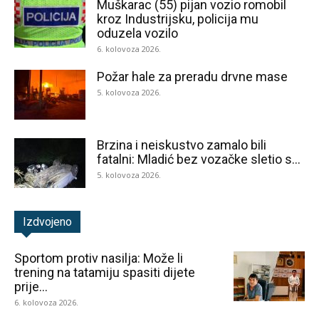
Muškarac (55) pijan vozio romobil
kroz Industrijsku, policija mu
oduzela vozilo
6. kolovoza 2026.
Požar hale za preradu drvne mase
5. kolovoza 2026.
Brzina i neiskustvo zamalo bili
fatalni: Mladić bez vozačke sletio s...
5. kolovoza 2026.
Izdvojeno
Sportom protiv nasilja: Može li
trening na tatamiju spasiti dijete
prije...
6. kolovoza 2026.