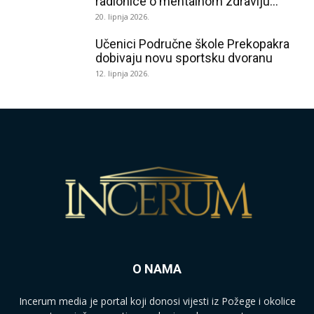
radionice o mentalnom zdravlju...
20. lipnja 2026.
Učenici Područne škole Prekopakra
dobivaju novu sportsku dvoranu
12. lipnja 2026.
O NAMA
Incerum media je portal koji donosi vijesti iz Požege i okolice