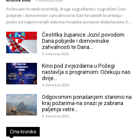
Kristina Šimić
-
5. kolovoza 2026.
Poštovani hrvatski branitelji, drage sugrađanke i sugrađani, Dan
pobjede i domovinske zahvalnosti te Dan hrvatskih branitelja –
jedan od najponosnijih datuma hrvatske povijesti obilježavamo 5....
Čestitka županice Jozić povodom
Dana pobjede i domovinske
zahvalnosti te Dana...
5. kolovoza 2026.
Kino pod zvijezdama u Požegi
nastavlja s programom: Očekuju nas
dvije...
4. kolovoza 2026.
Odgovornim ponašanjem stanimo na
kraj požarima-na snazi je zabrana
paljenja vatre...
4. kolovoza 2026.
Crna kronika