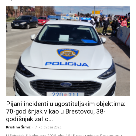
Pijani incidenti u ugostiteljskim objektima:
70-godišnjak vikao u Brestovcu, 38-
godišnjak zalio...
Kristina Šimić
-
7. kolovoza 2026.
U četvrtak 6. kolovoza 2026. oko 16.15 sati u mjestu Brestovac u