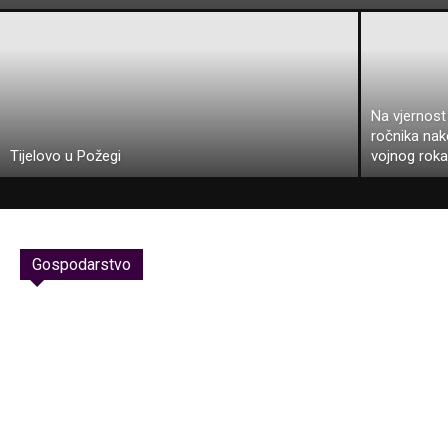
Na vjernost
ročnika na
Tijelovo u Požegi
vojnog rok
Gospodarstvo