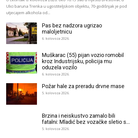
Ulici baruna Trenka u ugostiteljskom objektu, 70-godišnjak je pod
utjecajem alkohola od...
Pas bez nadzora ugrizao
maloljetnicu
6. kolovoza 2026.
Muškarac (55) pijan vozio romobil
kroz Industrijsku, policija mu
oduzela vozilo
6. kolovoza 2026.
Požar hale za preradu drvne mase
5. kolovoza 2026.
Brzina i neiskustvo zamalo bili
fatalni: Mladić bez vozačke sletio s...
5. kolovoza 2026.