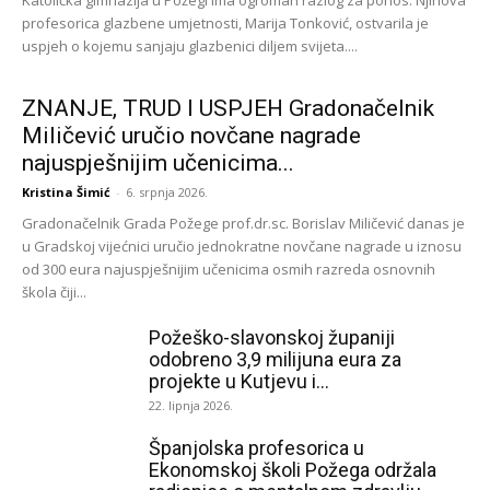
Katolička gimnazija u Požegi ima ogroman razlog za ponos. Njihova
profesorica glazbene umjetnosti, Marija Tonković, ostvarila je
uspjeh o kojemu sanjaju glazbenici diljem svijeta....
ZNANJE, TRUD I USPJEH Gradonačelnik
Miličević uručio novčane nagrade
najuspješnijim učenicima...
Kristina Šimić
-
6. srpnja 2026.
Gradonačelnik Grada Požege prof.dr.sc. Borislav Miličević danas je
u Gradskoj vijećnici uručio jednokratne novčane nagrade u iznosu
od 300 eura najuspješnijim učenicima osmih razreda osnovnih
škola čiji...
Požeško-slavonskoj županiji
odobreno 3,9 milijuna eura za
projekte u Kutjevu i...
22. lipnja 2026.
Španjolska profesorica u
Ekonomskoj školi Požega održala