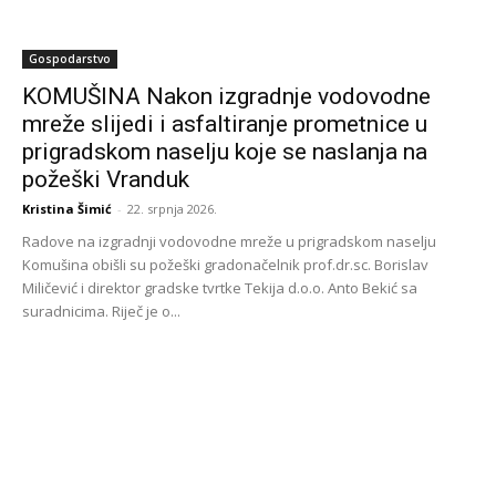
Gospodarstvo
KOMUŠINA Nakon izgradnje vodovodne
mreže slijedi i asfaltiranje prometnice u
prigradskom naselju koje se naslanja na
požeški Vranduk
Kristina Šimić
-
22. srpnja 2026.
Radove na izgradnji vodovodne mreže u prigradskom naselju
Komušina obišli su požeški gradonačelnik prof.dr.sc. Borislav
Miličević i direktor gradske tvrtke Tekija d.o.o. Anto Bekić sa
suradnicima. Riječ je o...