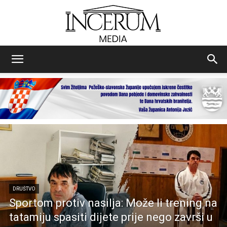
Incerum
media
DRUŠTVO
Sportom protiv nasilja: Može li trening na
tatamiju spasiti dijete prije nego završi u