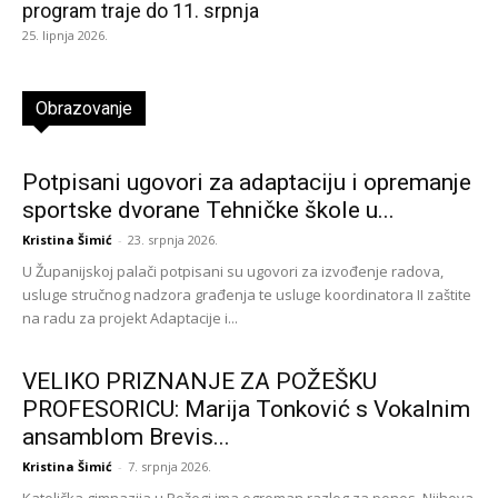
program traje do 11. srpnja
25. lipnja 2026.
Obrazovanje
Potpisani ugovori za adaptaciju i opremanje
sportske dvorane Tehničke škole u...
Kristina Šimić
-
23. srpnja 2026.
U Županijskoj palači potpisani su ugovori za izvođenje radova,
usluge stručnog nadzora građenja te usluge koordinatora II zaštite
na radu za projekt Adaptacije i...
VELIKO PRIZNANJE ZA POŽEŠKU
PROFESORICU: Marija Tonković s Vokalnim
ansamblom Brevis...
Kristina Šimić
-
7. srpnja 2026.