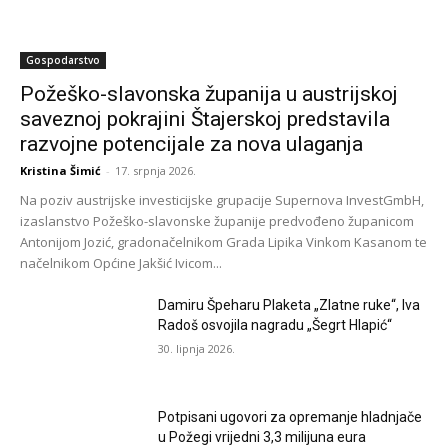
Gospodarstvo
Požeško-slavonska županija u austrijskoj
saveznoj pokrajini Štajerskoj predstavila
razvojne potencijale za nova ulaganja
Kristina Šimić
-
17. srpnja 2026.
Na poziv austrijske investicijske grupacije Supernova InvestGmbH,
izaslanstvo Požeško-slavonske županije predvođeno županicom
Antonijom Jozić, gradonačelnikom Grada Lipika Vinkom Kasanom te
načelnikom Općine Jakšić Ivicom...
Damiru Špeharu Plaketa „Zlatne ruke“, Iva
Radoš osvojila nagradu „Šegrt Hlapić“
30. lipnja 2026.
Potpisani ugovori za opremanje hladnjače
u Požegi vrijedni 3,3 milijuna eura