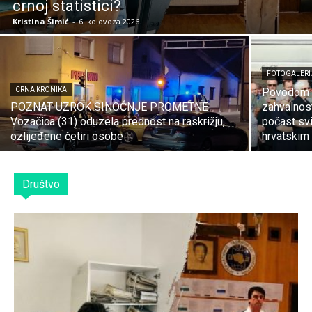
crnoj statistici?
Kristina Šimić
-
6. kolovoza 2026.
FOTOGALERI
CRNA KRONIKA
Povodom 
POZNAT UZROK SINOĆNJE PROMETNE
zahvalnost
Vozačica (31) oduzela prednost na raskrižju,
počast svi
ozlijeđene četiri osobe
hrvatskim 
Društvo