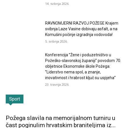
14. svibnja 2026.
RAVNOMJERNI RAZVOJ POŽEGE Krajem
svibnja Laze Vasine dobivaju asfalt, a na
Komušini počinje izgradnja vodovoda!
5. svibnja 2026.
Konferencija ”Žene i poduzetništvo u
Požeško-slavonskoj županiji” povodom 70.
obljetnice Ekonomske škole Požega:
”Liderstvo nema spol, a znanje,
inovativnost i hrabrost ključ su uspjeha”
23. travnja 2026.
Sport
Požega slavila na memorijalnom turniru u
čast poginulim hrvatskim braniteljima iz...