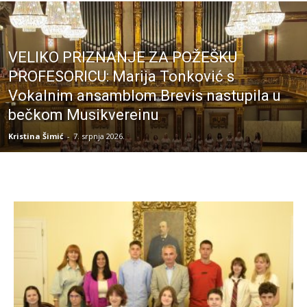
VELIKO PRIZNANJE ZA POŽEŠKU
PROFESORICU: Marija Tonković s
Vokalnim ansamblom Brevis nastupila u
bečkom Musikvereinu
Kristina Šimić
-
7. srpnja 2026.