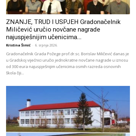
ZNANJE, TRUD I USPJEH Gradonačelnik
Miličević uručio novčane nagrade
najuspješnijim učenicima...
Kristina Šimić
-
6. srpnja 2026.
Gradonačelnik Grada Požege prof.dr.sc. Borislav Miličević danas je
u Gradskoj vijećnici uručio jednokratne novčane nagrade u iznosu
od 300 eura najuspješnijim učenicima osmih razreda osnovnih
škola čiji...