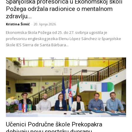
Španjolska profesorica u Ekonomskoj školi
Požega održala radionice o mentalnom
zdravlju...
Kristina Šimić
-
20. lipnja 2026.
Ekonomska škola Požega od 25. do 27. svibnja ugostila je
profesoricu engleskog jezika Elenu López Sánchez iz španjolske
škole IES Sierra de Santa Bárbara...
Učenici Područne škole Prekopakra
dobivaju novu sportsku dvoranu