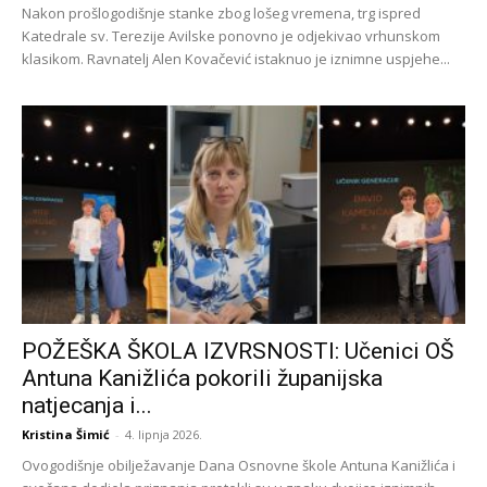
Nakon prošlogodišnje stanke zbog lošeg vremena, trg ispred
Katedrale sv. Terezije Avilske ponovno je odjekivao vrhunskom
klasikom. Ravnatelj Alen Kovačević istaknuo je iznimne uspjehe...
POŽEŠKA ŠKOLA IZVRSNOSTI: Učenici OŠ
Antuna Kanižlića pokorili županijska
natjecanja i...
Kristina Šimić
-
4. lipnja 2026.
Ovogodišnje obilježavanje Dana Osnovne škole Antuna Kanižlića i