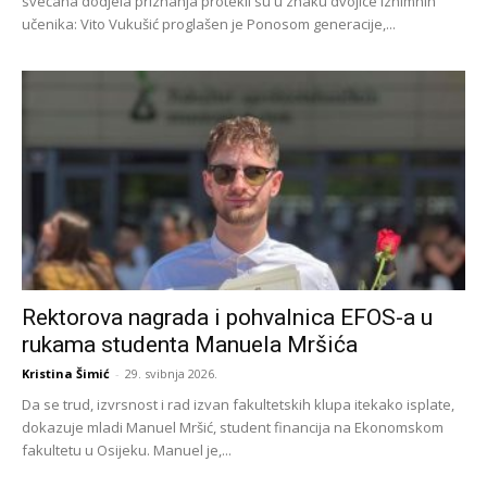
svečana dodjela priznanja protekli su u znaku dvojice iznimnih
učenika: Vito Vukušić proglašen je Ponosom generacije,...
Rektorova nagrada i pohvalnica EFOS-a u
rukama studenta Manuela Mršića
Kristina Šimić
-
29. svibnja 2026.
Da se trud, izvrsnost i rad izvan fakultetskih klupa itekako isplate,
dokazuje mladi Manuel Mršić, student financija na Ekonomskom
fakultetu u Osijeku. Manuel je,...