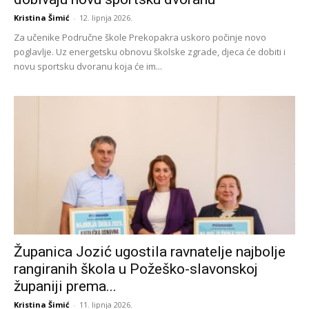
Kristina Šimić
-
12. lipnja 2026.
Za učenike Područne škole Prekopakra uskoro počinje novo
poglavlje. Uz energetsku obnovu školske zgrade, djeca će dobiti i
novu sportsku dvoranu koja će im...
Županica Jozić ugostila ravnatelje najbolje
rangiranih škola u Požeško-slavonskoj
županiji prema...
Kristina Šimić
-
11. lipnja 2026.