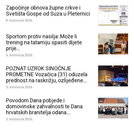
Započinje obnova župne crkve i
Svetišta Gospe od Suza u Pleternici
8. kolovoza 2026.
Sportom protiv nasilja: Može li
trening na tatamiju spasiti dijete
prije...
6. kolovoza 2026.
POZNAT UZROK SINOĆNJE
PROMETNE Vozačica (31) oduzela
prednost na raskrižju, ozlijeđene...
5. kolovoza 2026.
Povodom Dana pobjede i
domovinske zahvalnosti te Dana
hrvatskih branitelja odana...
5. kolovoza 2026.