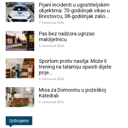
Pijani incidenti u ugostiteljskim
objektima: 70-godišnjak vikao u
Brestovcu, 38-godišnjak zalio...
7. kolovoza 2026.
Pas bez nadzora ugrizao
maloljetnicu
6. kolovoza 2026.
Sportom protiv nasilja: Može li
trening na tatamiju spasiti dijete
prije...
6. kolovoza 2026.
Misa za Domovinu u požeškoj
Katedrali
6. kolovoza 2026.
Izdvojeno