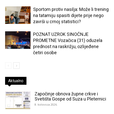
Sportom protiv nasilja: Može li trening
na tatamiju spasiti dijete prije nego
završi u crnoj statistici?
POZNAT UZROK SINOĆNJE
PROMETNE Vozačica (31) oduzela
prednost na raskrižju, ozlijeđene
četiri osobe
Aktualno
Započinje obnova župne crkve i
Svetišta Gospe od Suza u Pleternici
8. kolovoza 2026.