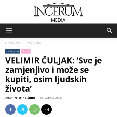
Incerum
Naslovnica
Izdvojeno
Izdvojeno
Život
media
VELIMIR ČULJAK: ‘Sve je
zamjenjivo i može se
kupiti, osim ljudskih
života’
Autor
Kristina Šimić
-
15. svibnja 2026.