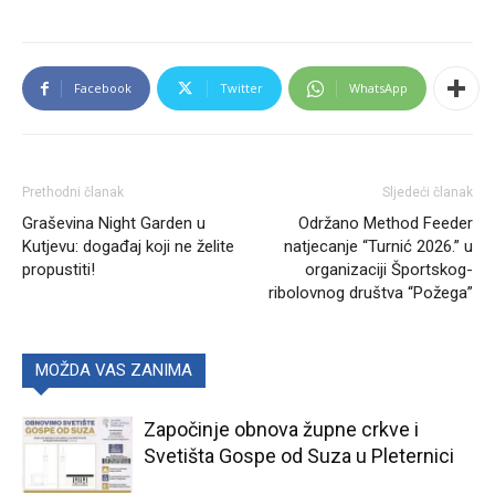
Facebook
Twitter
WhatsApp
Prethodni članak
Sljedeći članak
Graševina Night Garden u
Održano Method Feeder
Kutjevu: događaj koji ne želite
natjecanje “Turnić 2026.” u
propustiti!
organizaciji Športskog-
ribolovnog društva “Požega”
MOŽDA VAS ZANIMA
Započinje obnova župne crkve i
Svetišta Gospe od Suza u Pleternici