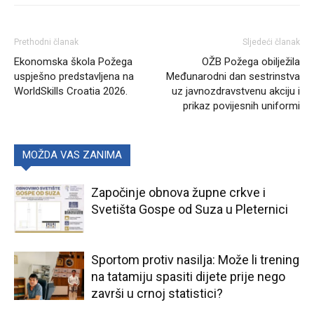
Prethodni članak
Sljedeći članak
Ekonomska škola Požega
OŽB Požega obilježila
uspješno predstavljena na
Međunarodni dan sestrinstva
WorldSkills Croatia 2026.
uz javnozdravstvenu akciju i
prikaz povijesnih uniformi
MOŽDA VAS ZANIMA
Započinje obnova župne crkve i
Svetišta Gospe od Suza u Pleternici
Sportom protiv nasilja: Može li trening
na tatamiju spasiti dijete prije nego
završi u crnoj statistici?