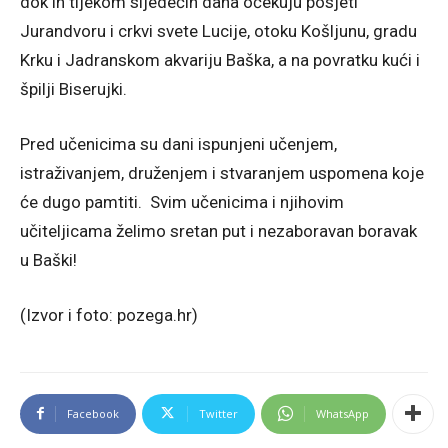
dok ih tijekom sljedećih dana očekuju posjeti
Jurandvoru i crkvi svete Lucije, otoku Košljunu, gradu
Krku i Jadranskom akvariju Baška, a na povratku kući i
špilji Biserujki.
Pred učenicima su dani ispunjeni učenjem,
istraživanjem, druženjem i stvaranjem uspomena koje
će dugo pamtiti. Svim učenicima i njihovim
učiteljicama želimo sretan put i nezaboravan boravak
u Baški!
(Izvor i foto: pozega.hr)
Facebook
Twitter
WhatsApp