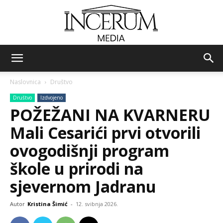
Incerum
Naslovnica
Društvo
Društvo
Izdvojeno
media
POŽEŽANI NA KVARNERU
Mali Cesarići prvi otvorili
ovogodišnji program
škole u prirodi na
sjevernom Jadranu
Autor
Kristina Šimić
-
12. svibnja 2026.