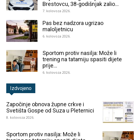
Brestovcu, 38-godišnjak zalio...
7. kolovoza 2026.
Pas bez nadzora ugrizao
maloljetnicu
6. kolovoza 2026.
Sportom protiv nasilja: Može li
trening na tatamiju spasiti dijete
prije...
6. kolovoza 2026.
Izdvojeno
Započinje obnova župne crkve i
Svetišta Gospe od Suza u Pleternici
8. kolovoza 2026.
Sportom protiv nasilja: Može li