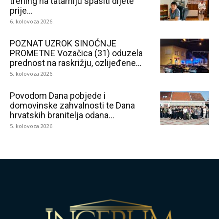
trening na tatamiju spasiti dijete
prije...
6. kolovoza 2026.
POZNAT UZROK SINOĆNJE
PROMETNE Vozačica (31) oduzela
prednost na raskrižju, ozlijeđene...
5. kolovoza 2026.
Povodom Dana pobjede i
domovinske zahvalnosti te Dana
hrvatskih branitelja odana...
5. kolovoza 2026.