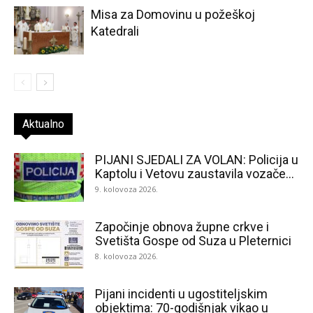
Misa za Domovinu u požeškoj
Katedrali
Aktualno
PIJANI SJEDALI ZA VOLAN: Policija u
Kaptolu i Vetovu zaustavila vozače...
9. kolovoza 2026.
Započinje obnova župne crkve i
Svetišta Gospe od Suza u Pleternici
8. kolovoza 2026.
Pijani incidenti u ugostiteljskim
objektima: 70-godišnjak vikao u