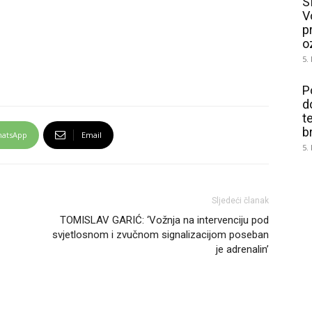
S
V
p
o
5.
P
d
t
b
atsApp
Email
5.
Sljedeći članak
TOMISLAV GARIĆ: ‘Vožnja na intervenciju pod
svjetlosnom i zvučnom signalizacijom poseban
je adrenalin’