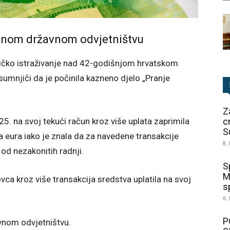
ežnom državnom odvjetništvu
lističko istraživanje nad 42-godišnjom hrvatskom
umnjiči da je počinila kazneno djelo „Pranje
Z
. na svoj tekući račun kroz više uplata zaprimila
c
S
a eura iako je znala da za navedene transakcije
8.
od nezakonitih radnji.
S
M
ovca kroz više transakcija sredstva uplatila na svoj
sp
6.
P
vnom odvjetništvu.