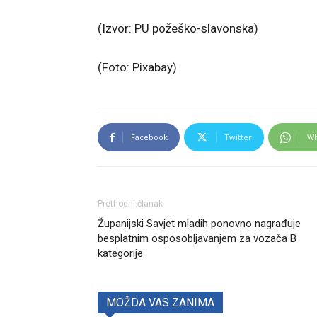
(Izvor: PU požeško-slavonska)
(Foto: Pixabay)
Facebook
Twitter
Wh
Prethodni članak
Županijski Savjet mladih ponovno nagrađuje
besplatnim osposobljavanjem za vozača B
kategorije
MOŽDA VAS ZANIMA