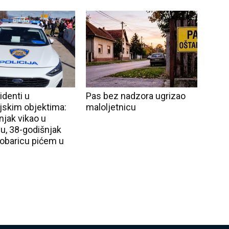
cidenti u
Pas bez nadzora ugrizao
ljskim objektima:
maloljetnicu
njak vikao u
u, 38-godišnjak
nobaricu pićem u