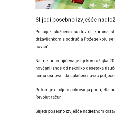
Slijedi posebno izvješće nadl
Policijski službenici su dovršili krimina
državljankom s područja Požege koju se s
novca“.
Naime, osumnjičena je tijekom ožujka 2025
novčani iznos od nekoliko desetaka tisuć
nema osnova i da uplaćeni novac potječe 
Potom je s ciljem prikrivanja podrijetla n
Revolut račun.
Slijedi posebno izvješće nadležnom drža