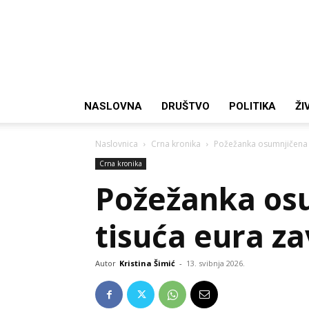
NASLOVNA
DRUŠTVO
POLITIKA
ŽI
Naslovnica
Crna kronika
Požežanka osumnjičena za
Crna kronika
Požežanka osu
tisuća eura za
Autor
Kristina Šimić
-
13. svibnja 2026.