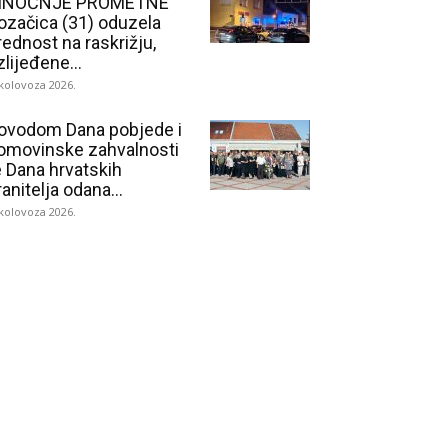
INOĆNJE PROMETNE
ozačica (31) oduzela
rednost na raskrižju,
zlijeđene...
 kolovoza 2026.
ovodom Dana pobjede i
omovinske zahvalnosti
e Dana hrvatskih
ranitelja odana...
 kolovoza 2026.