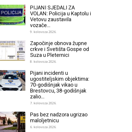
PIJANI SJEDALI ZA
VOLAN: Policija u Kaptolu i
Vetovu zaustavila
vozače...
9. kolovoza 2026.
Započinje obnova župne
crkve i Svetišta Gospe od
Suza u Pleternici
8. kolovoza 2026.
Pijani incidenti u
ugostiteljskim objektima:
70-godišnjak vikao u
Brestovcu, 38-godišnjak
zalio...
7. kolovoza 2026.
Pas bez nadzora ugrizao
maloljetnicu
6. kolovoza 2026.