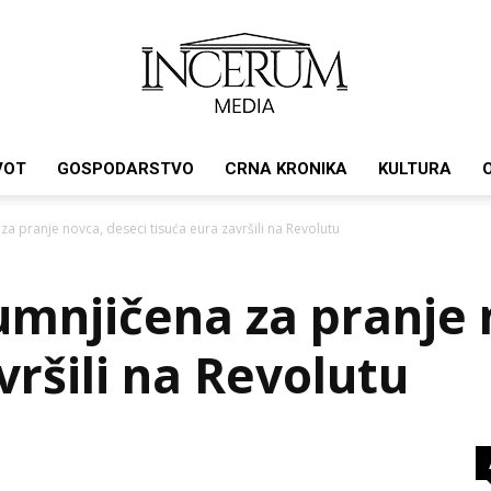
VOT
GOSPODARSTVO
CRNA KRONIKA
KULTURA
Incerum
 pranje novca, deseci tisuća eura završili na Revolutu
mnjičena za pranje 
media
vršili na Revolutu