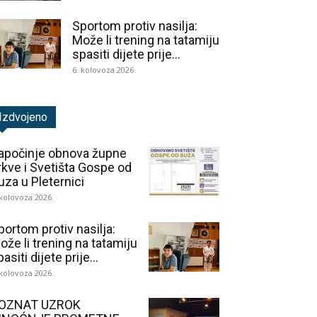
Sportom protiv nasilja:
Može li trening na tatamiju
spasiti dijete prije...
6. kolovoza 2026.
Izdvojeno
apočinje obnova župne
rkve i Svetišta Gospe od
uza u Pleternici
 kolovoza 2026.
portom protiv nasilja:
ože li trening na tatamiju
asiti dijete prije...
 kolovoza 2026.
OZNAT UZROK