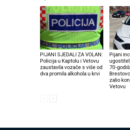
PIJANI SJEDALI ZA VOLAN:
Pijani in
Policija u Kaptolu i Vetovu
ugostite
zaustavila vozače s više od
70-godiš
dva promila alkohola u krvi
Brestovc
zalio ko
Vetovu