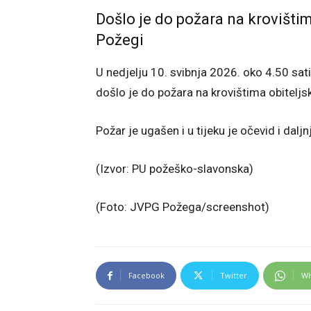
Došlo je do požara na krovištim
Požegi
U nedjelju 10. svibnja 2026. oko 4.50 sat
došlo je do požara na krovištima obiteljs
Požar je ugašen i u tijeku je očevid i dalj
(Izvor: PU požeško-slavonska)
(Foto: JVPG Požega/screenshot)
Facebook
Twitter
Wh