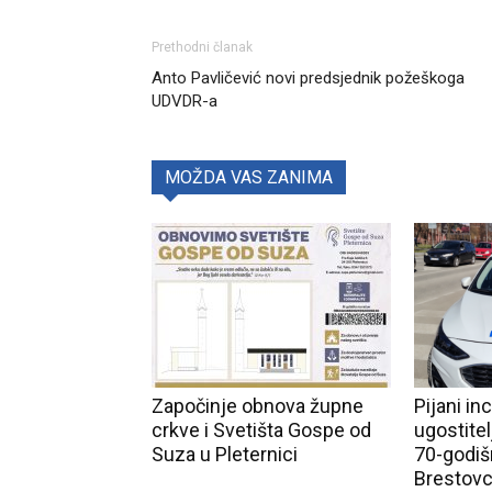
Prethodni članak
Anto Pavličević novi predsjednik požeškoga
UDVDR-a
MOŽDA VAS ZANIMA
Započinje obnova župne
Pijani in
crkve i Svetišta Gospe od
ugostite
Suza u Pleternici
70-godiš
Brestovc