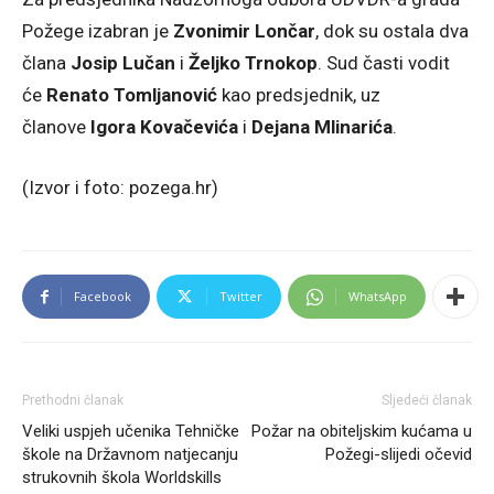
Požege izabran je
Zvonimir Lončar
, dok su ostala dva
člana
Josip Lučan
i
Željko Trnokop
. Sud časti vodit
će
Renato Tomljanović
kao predsjednik, uz
članove
Igora Kovačevića
i
Dejana Mlinarića
.
(Izvor i foto: pozega.hr)
Facebook
Twitter
WhatsApp
Prethodni članak
Sljedeći članak
Veliki uspjeh učenika Tehničke
Požar na obiteljskim kućama u
škole na Državnom natjecanju
Požegi-slijedi očevid
strukovnih škola Worldskills