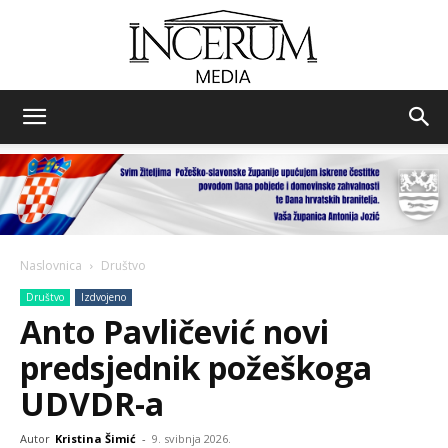
Incerum
media
Naslovnica
Društvo
Društvo
Izdvojeno
Anto Pavličević novi
predsjednik požeškoga
UDVDR-a
Autor
Kristina Šimić
-
9. svibnja 2026.