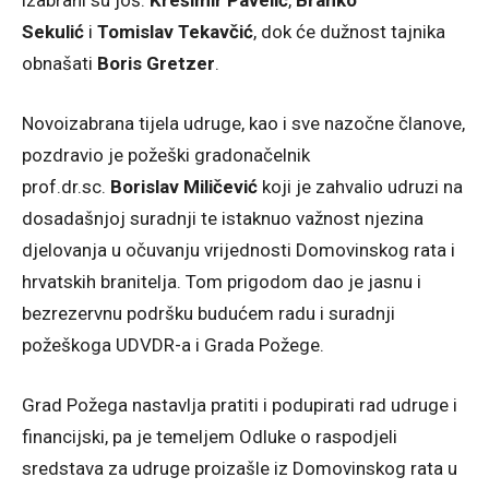
Sekulić
i
Tomislav Tekavčić
, dok će dužnost tajnika
obnašati
Boris Gretzer
.
Novoizabrana tijela udruge, kao i sve nazočne članove,
pozdravio je požeški gradonačelnik
prof.dr.sc.
Borislav Miličević
koji je zahvalio udruzi na
dosadašnjoj suradnji te istaknuo važnost njezina
djelovanja u očuvanju vrijednosti Domovinskog rata i
hrvatskih branitelja. Tom prigodom dao je jasnu i
bezrezervnu podršku budućem radu i suradnji
požeškoga UDVDR-a i Grada Požege.
Grad Požega nastavlja pratiti i podupirati rad udruge i
financijski, pa je temeljem Odluke o raspodjeli
sredstava za udruge proizašle iz Domovinskog rata u