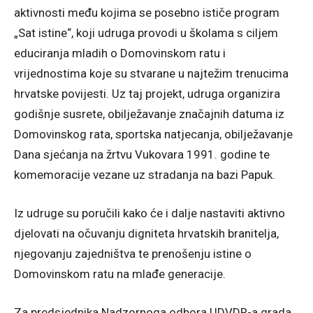
aktivnosti među kojima se posebno ističe program
„Sat istine“, koji udruga provodi u školama s ciljem
educiranja mladih o Domovinskom ratu i
vrijednostima koje su stvarane u najtežim trenucima
hrvatske povijesti. Uz taj projekt, udruga organizira
godišnje susrete, obilježavanje značajnih datuma iz
Domovinskog rata, sportska natjecanja, obilježavanje
Dana sjećanja na žrtvu Vukovara 1991. godine te
komemoracije vezane uz stradanja na bazi Papuk.
Iz udruge su poručili kako će i dalje nastaviti aktivno
djelovati na očuvanju digniteta hrvatskih branitelja,
njegovanju zajedništva te prenošenju istine o
Domovinskom ratu na mlađe generacije.
Za predsjednika Nadzornoga odbora UDVDR-a grada