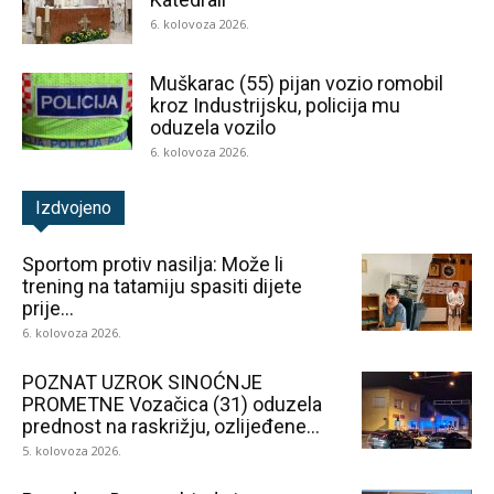
6. kolovoza 2026.
Muškarac (55) pijan vozio romobil
kroz Industrijsku, policija mu
oduzela vozilo
6. kolovoza 2026.
Izdvojeno
Sportom protiv nasilja: Može li
trening na tatamiju spasiti dijete
prije...
6. kolovoza 2026.
POZNAT UZROK SINOĆNJE
PROMETNE Vozačica (31) oduzela
prednost na raskrižju, ozlijeđene...
5. kolovoza 2026.