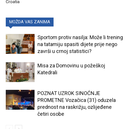
Croatia
MOŽDA VAS ZANIMA
Sportom protiv nasilja: Može li trening
na tatamiju spasiti dijete prije nego
završi u crnoj statistici?
Misa za Domovinu u požeškoj
Katedrali
POZNAT UZROK SINOĆNJE
PROMETNE Vozačica (31) oduzela
prednost na raskrižju, ozlijeđene
četiri osobe