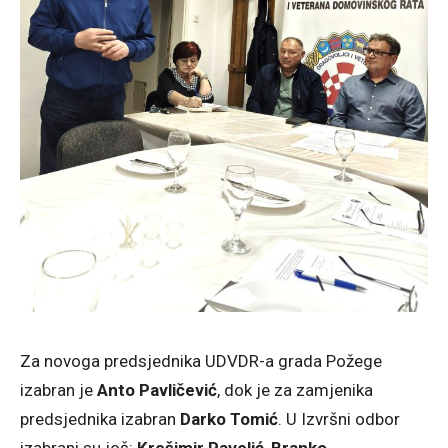
Za novoga predsjednika UDVDR-a grada Požege
izabran je
Anto Pavličević
, dok je za zamjenika
predsjednika izabran
Darko Tomić
. U Izvršni odbor
izabrani su još:
Krešimir Pavelić
,
Branko