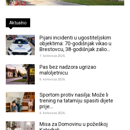
Aktualno
Pijani incidenti u ugostiteljskim
objektima: 70-godišnjak vikao u
Brestovcu, 38-godišnjak zalio...
7. kolovoza 2026.
Pas bez nadzora ugrizao
maloljetnicu
6. kolovoza 2026.
Sportom protiv nasilja: Može li
trening na tatamiju spasiti dijete
prije...
6. kolovoza 2026.
Misa za Domovinu u požeškoj
Katedrali