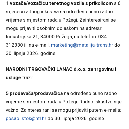
1 vozača/vozačicu teretnog vozila s prikolicom
s 6
mjeseci radnog iskustva na određeno puno radno
vrijeme s mjestom rada u Požegi. Zainteresirani se
mogu prijaviti osobnim dolaskom na adresu:
Industrijska 21, 34000 Požega, na telefon: 034
312330 ili na e-mail:
marketing@metalija-trans.hr
do
30. lipnja 2026. godine.
NARODNI TRGOVAČKI LANAC d.o.o. za trgovinu i
usluge
traži:
5 prodavača/prodavačica
na određeno puno radno
vrijeme s mjestom rada u Požegi. Radno iskustvo nije
važno. Zainteresirani se mogu prijaviti putem e-maila:
posao.istok@ntl.hr
do 30. lipnja 2026. godine.