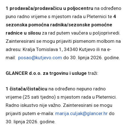
1 prodavača/prodavačicu u poljocentru
na određeno
puno radno vrijeme s mjestom rada u Pleternici te
4
sezonska pomoćna radnika/sezonske pomoćne
radnice u silosu
za rad putem vaučera u poljoprivredi.
Zainteresirani se mogu prijaviti pismenom molbom na
adresu: Kralja Tomislava 1, 34340 Kutjevo ili na e-
mail:
posao@kutjevo.com
do 30. lipnja 2026. godine.
GLANCER d.o.o. za trgovinu i usluge
traži:
1 čistača/čistačicu
na određeno nepuno radno
vrijeme (25 sati tjedno) s mjestom rada u Pleternici.
Radno iskustvo nije važno. Zainteresirani se mogu
prijaviti putem e-maila:
marija.culjak@glancer.hr
do
30. lipnja 2026. godine.