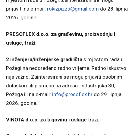
mjestom rada u Požegi. Zainteresirani se mogu
prijaviti na e-mail:
rokizpizza@gmail.com
do 28. lipnja
2026. godine.
PRESOFLEX d.o.o. za građevinu, proizvodnju i
usluge, traži:
2 inženjera/inženjerke gradilišta
s mjestom rada u
Požegi na neodređeno radno vrijeme. Radno iskustvo
nije važno. Zainteresirani se mogu prijaviti osobnim
dolaskom ili pismeno na adresu: Industrijska 30,
Požega ili na e-mail:
info@presoflex.hr
do 29. lipnja
2026. godine.
VINOTA d.o.o. za trgovinu i usluge
traži: