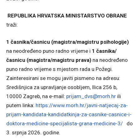
REPUBLIKA HRVATSKA MINISTARSTVO OBRANE
traži:
1 časnika/časnicu (magistra/magistru psihologije)
na neodređeno puno radno vrijeme i
1 časnika/
časnicu (magistra/magistru prava)
na neodređeno
puno radno vrijeme s mjestom rada u Požegi.
Zainteresirani se mogu javiti pismeno na adresu:
Središnjica za upravljanje osobljem, Ilica 256 b,
10000 Zagreb, na e-mail:
prijam_dvs@morh.hr
ili
putem linka:
https://www.morh.hr/javni-natjecaj-za-
prijam-kandidata-kandidatkinja-za-casnike-casnice-i-
doktora-medicine-specijalista-grana-medicine-3/
do
3. srpnja 2026. godine.