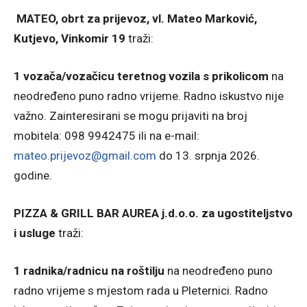
MATEO, obrt za prijevoz, vl. Mateo Marković,
Kutjevo, Vinkomir 19
traži:
1 vozača/vozačicu teretnog vozila s prikolicom
na
neodređeno puno radno vrijeme. Radno iskustvo nije
važno. Zainteresirani se mogu prijaviti na broj
mobitela: 098 9942475 ili na e-mail:
mateo.prijevoz@gmail.com
do 13. srpnja 2026.
godine.
PIZZA & GRILL BAR AUREA j.d.o.o. za ugostiteljstvo
i usluge
traži:
1 radnika/radnicu na roštilju
na neodređeno puno
radno vrijeme s mjestom rada u Pleternici. Radno