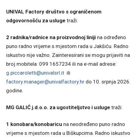
UNIVAL Factory društvo s ograničenom
odgovornošću za usluge
traži:
2 radnika/radnice na proizvodnoj liniji
na određeno
puno radno vrijeme s mjestom rada u Jakšiću. Radno
iskustvo nije važno. Zainteresirani se mogu prijaviti na
broj mobitela: 099 1657234 ili na e-mail adrese:
g.piccaroletti@univalsrl.it
ili
factory.manager@univalfactory.hr
do 10. srpnja 2026.
godine.
MG GALIĆ j.d.o.o. za ugostiteljstvo i usluge
traži:
1 konobara/konobaricu
na neodređeno puno radno
vrijeme s mjestom rada u Biškupcima. Radno iskustvo