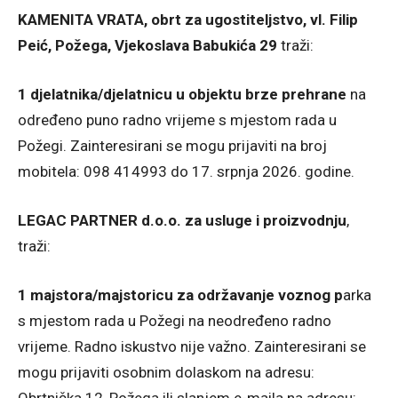
KAMENITA VRATA, obrt za ugostiteljstvo, vl. Filip
Peić, Požega, Vjekoslava Babukića 29
traži:
1 djelatnika/djelatnicu u objektu brze prehrane
na
određeno puno radno vrijeme s mjestom rada u
Požegi. Zainteresirani se mogu prijaviti na broj
mobitela: 098 414993 do 17. srpnja 2026. godine.
LEGAC PARTNER d.o.o. za usluge i proizvodnju
,
traži:
1 majstora/majstoricu za održavanje voznog p
arka
s mjestom rada u Požegi na neodređeno radno
vrijeme. Radno iskustvo nije važno. Zainteresirani se
mogu prijaviti osobnim dolaskom na adresu: