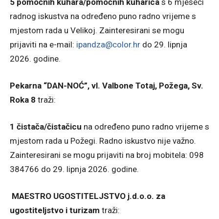
5 pomoćnih kuhara/pomoćnih kuharica
s 6 mjeseci
radnog iskustva na određeno puno radno vrijeme s
mjestom rada u Velikoj. Zainteresirani se mogu
prijaviti na e-mail:
ipandza@color.hr
do 29. lipnja
2026. godine.
Pekarna “DAN-NOĆ”, vl. Valbone Totaj, Požega, Sv.
Roka 8
traži:
1 čistača/čistačicu
na određeno puno radno vrijeme s
mjestom rada u Požegi. Radno iskustvo nije važno.
Zainteresirani se mogu prijaviti na broj mobitela: 098
384766 do 29. lipnja 2026. godine.
MAESTRO UGOSTITELJSTVO j.d.o.o. za
ugostiteljstvo i turizam
traži: