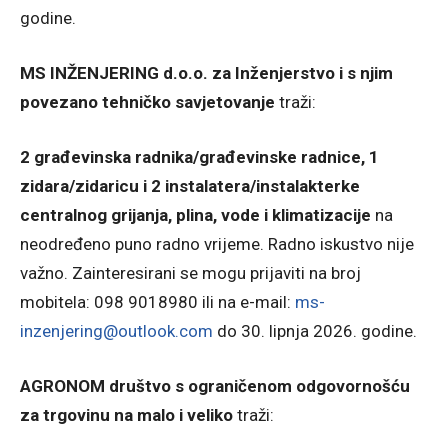
godine.
MS INŽENJERING d.o.o. za Inženjerstvo i s njim
povezano tehničko savjetovanje
traži:
2 građevinska radnika/građevinske radnice, 1
zidara/zidaricu i 2 instalatera/instalakterke
centralnog grijanja, plina, vode i klimatizacije
na
neodređeno puno radno vrijeme. Radno iskustvo nije
važno. Zainteresirani se mogu prijaviti na broj
mobitela: 098 9018980 ili na e-mail:
ms-
inzenjering@outlook.com
do 30. lipnja 2026. godine.
AGRONOM društvo s ograničenom odgovornošću
za trgovinu na malo i veliko
traži: