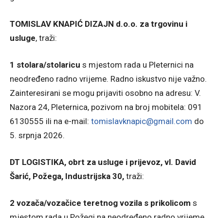
TOMISLAV KNAPIĆ DIZAJN d.o.o. za trgovinu i
usluge
, traži:
1 stolara/stolaricu
s mjestom rada u Pleternici na
neodređeno radno vrijeme. Radno iskustvo nije važno.
Zainteresirani se mogu prijaviti osobno na adresu: V.
Nazora 24, Pleternica, pozivom na broj mobitela: 091
6130555 ili na e-mail:
tomislavknapic@gmail.com
do
5. srpnja 2026.
DT LOGISTIKA, obrt za usluge i prijevoz, vl. David
Šarić, Požega, Industrijska 30,
traži:
2 vozača/vozačice teretnog vozila s prikolicom
s
mjestom rada u Požegi na neodređeno radno vrijeme.