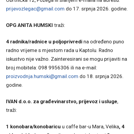
Obrtnička 12, Požega ili slanjem e-maila na adresu:
prijevozlegac@gmail.com
do 17. srpnja 2026. godine.
OPG ANITA HUMSKI
traži:
4 radnika/radnice u poljoprivredi
na određeno puno
radno vrijeme s mjestom rada u Kaptolu. Radno
iskustvo nije važno. Zainteresirani se mogu prijaviti na
broj mobitela: 098 9956306 ili na e-mail:
proizvodnja.humski@gmail.com
do 18. srpnja 2026.
godine.
IVAN d.o.o. za građevinarstvo, prijevoz i usluge
,
traži:
1 konobara/konobaricu
u caffe bar-u Mara, Velika
, 4