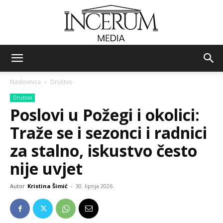
Incerum
Naslovnica
Društvo
Društvo
media
Poslovi u Požegi i okolici:
Traže se i sezonci i radnici
za stalno, iskustvo često
nije uvjet
Autor
Kristina Šimić
-
30. lipnja 2026.