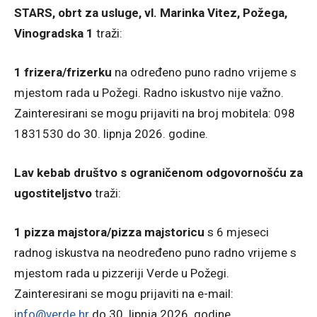
STARS, obrt za usluge, vl. Marinka Vitez, Požega,
Vinogradska 1
traži:
1 frizera/frizerku
na određeno puno radno vrijeme s
mjestom rada u Požegi. Radno iskustvo nije važno.
Zainteresirani se mogu prijaviti na broj mobitela: 098
1831530 do 30. lipnja 2026. godine.
Lav kebab društvo s ograničenom odgovornošću za
ugostiteljstvo
traži:
1 pizza majstora/pizza majstoricu
s 6 mjeseci
radnog iskustva na neodređeno puno radno vrijeme s
mjestom rada u pizzeriji Verde u Požegi.
Zainteresirani se mogu prijaviti na e-mail:
info@verde.hr
do 30. lipnja 2026. godine.