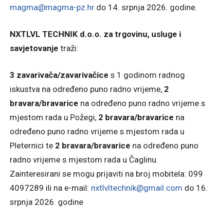
magma@magma-pz.hr
do 14. srpnja 2026. godine.
NXTLVL TECHNIK d.o.o. za trgovinu, usluge i
savjetovanje
traži:
3 zavarivača/zavarivačice
s 1 godinom radnog
iskustva na određeno puno radno vrijeme,
2
bravara/bravarice
na određeno puno radno vrijeme s
mjestom rada u Požegi,
2 bravara/bravarice
na
određeno puno radno vrijeme s mjestom rada u
Pleternici te
2 bravara/bravarice
na određeno puno
radno vrijeme s mjestom rada u Čaglinu.
Zainteresirani se mogu prijaviti na broj mobitela: 099
4097289 ili na e-mail:
nxtlvltechnik@gmail.com
do 16.
srpnja 2026. godine