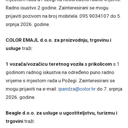
Radno isustvo 2 godine. Zainteresirani se mogu
prijaviti pozivom na broj mobitela: 095 9034107 do 5.
srpnja 2026. godine.
COLOR EMAJL d.o.o. za proizvodnju, trgovinu i
usluge
traži:
1 vozača/vozačicu teretnog vozila s prikolicom
s 1
godinom radnog iskustva na određeno puno radno
vrijeme s mjestom rada u Požegi. Zainteresirani se
mogu prijaviti na e-mail:
ipandza@color.hr
do 7. srpnja
2026. godine.
Beagle d.o.o. za usluge u ugostiteljstvu, turizmu i
trgovini
traži: