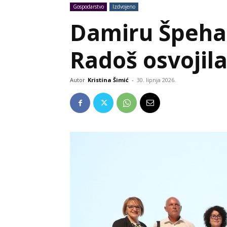
Gospodarstvo
Izdvojeno
Damiru Špehar
Radoš osvojil
Autor
Kristina Šimić
-
30. lipnja 2026.