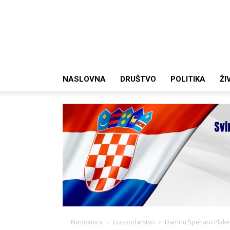
NASLOVNA
DRUŠTVO
POLITIKA
ŽI
Naslovnica
Gospodarstvo
Damiru Špeharu Plaketa