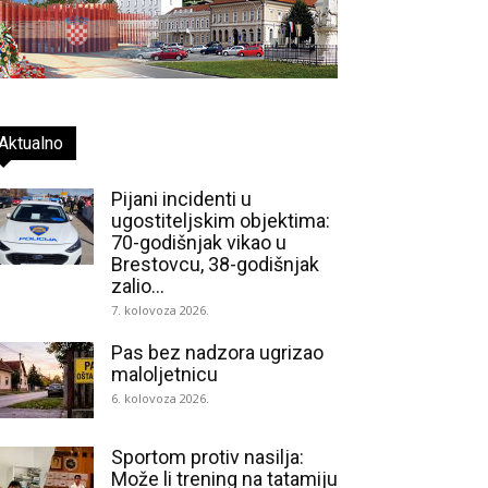
Aktualno
Pijani incidenti u
ugostiteljskim objektima:
70-godišnjak vikao u
Brestovcu, 38-godišnjak
zalio...
7. kolovoza 2026.
Pas bez nadzora ugrizao
maloljetnicu
6. kolovoza 2026.
Sportom protiv nasilja:
Može li trening na tatamiju