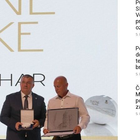
P
S
V
p
o
5.
P
d
t
b
5.
Č
M
p
z
5.