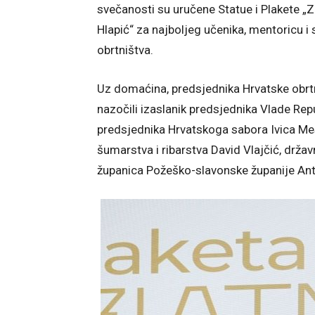
svečanosti su uručene Statue i Plakete „
Hlapić“ za najboljeg učenika, mentoricu i
obrtništva.
Uz domaćina, predsjednika Hrvatske obrtn
nazočili izaslanik predsjednika Vlade Rep
predsjednika Hrvatskoga sabora Ivica Mesi
šumarstva i ribarstva David Vlajčić, držav
županica Požeško-slavonske županije Anton