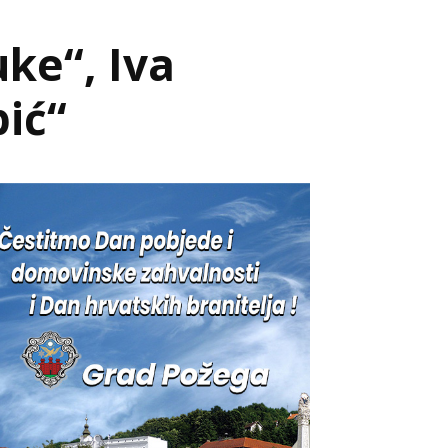
ke“, Iva
pić“