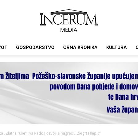
VOT
GOSPODARSTVO
CRNA KRONIKA
KULTURA
Incerum
media
 „Zlatne ruke“, Iva Radoš osvojila nagradu „Šegrt Hlapić“