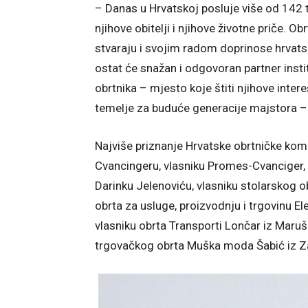
– Danas u Hrvatskoj posluje više od 142 t
njihove obitelji i njihove životne priče. O
stvaraju i svojim radom doprinose hrvat
ostat će snažan i odgovoran partner instit
obrtnika – mjesto koje štiti njihove inter
temelje za buduće generacije majstora – 
Najviše priznanje Hrvatske obrtničke komo
Cvancingeru, vlasniku Promes-Cvanciger, 
Darinku Jelenoviću, vlasniku stolarskog o
obrta za usluge, proizvodnju i trgovinu E
vlasniku obrta Transporti Lončar iz Maruš
trgovačkog obrta Muška moda Šabić iz Z