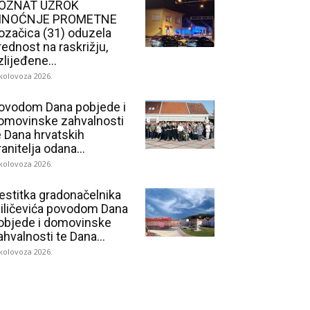
OZNAT UZROK
INOĆNJE PROMETNE
ozačica (31) oduzela
rednost na raskrižju,
zlijeđene...
 kolovoza 2026.
ovodom Dana pobjede i
omovinske zahvalnosti
e Dana hrvatskih
ranitelja odana...
 kolovoza 2026.
estitka gradonačelnika
iličevića povodom Dana
objede i domovinske
ahvalnosti te Dana...
 kolovoza 2026.