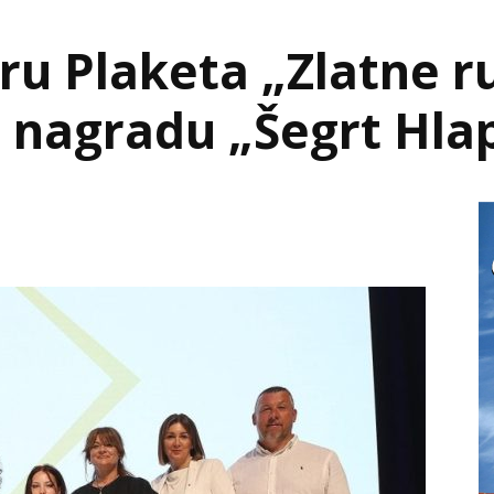
u Plaketa „Zlatne ru
a nagradu „Šegrt Hla