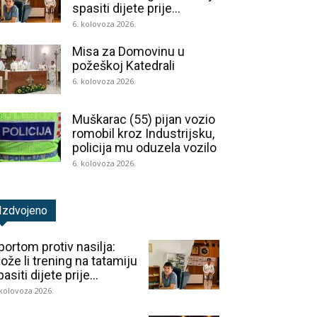
spasiti dijete prije...
6. kolovoza 2026.
Misa za Domovinu u
požeškoj Katedrali
6. kolovoza 2026.
Muškarac (55) pijan vozio
romobil kroz Industrijsku,
policija mu oduzela vozilo
6. kolovoza 2026.
Izdvojeno
portom protiv nasilja:
ože li trening na tatamiju
asiti dijete prije...
 kolovoza 2026.