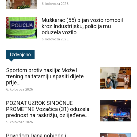
6. kolovoza 2026.
Muškarac (55) pijan vozio romobil
kroz Industrijsku, policija mu
oduzela vozilo
6. kolovoza 2026.
Izdvojeno
Sportom protiv nasilja: Može li
trening na tatamiju spasiti dijete
prije...
6. kolovoza 2026.
POZNAT UZROK SINOĆNJE
PROMETNE Vozačica (31) oduzela
prednost na raskrižju, ozlijeđene...
5. kolovoza 2026.
Povodom Dana pobjede i