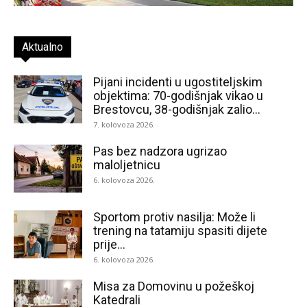
Aktualno
Pijani incidenti u ugostiteljskim
objektima: 70-godišnjak vikao u
Brestovcu, 38-godišnjak zalio...
7. kolovoza 2026.
Pas bez nadzora ugrizao
maloljetnicu
6. kolovoza 2026.
Sportom protiv nasilja: Može li
trening na tatamiju spasiti dijete
prije...
6. kolovoza 2026.
Misa za Domovinu u požeškoj
Katedrali