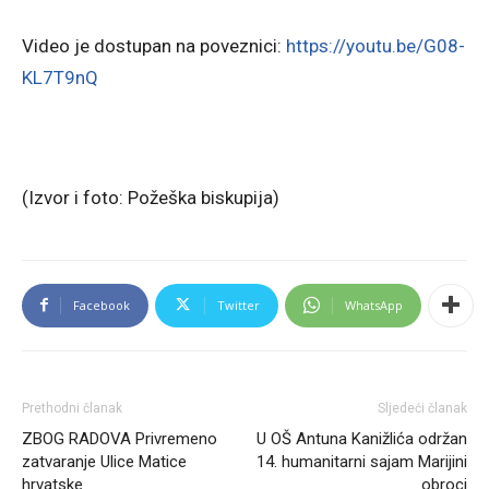
Video je dostupan na poveznici:
https://youtu.be/G08-
KL7T9nQ
(Izvor i foto: Požeška biskupija)
Facebook
Twitter
WhatsApp
Prethodni članak
Sljedeći članak
ZBOG RADOVA Privremeno
U OŠ Antuna Kanižlića održan
zatvaranje Ulice Matice
14. humanitarni sajam Marijini
hrvatske
obroci