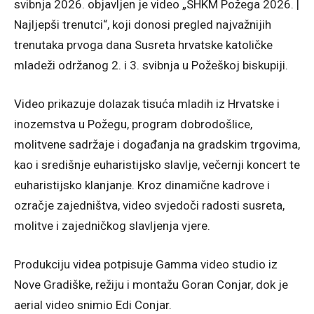
svibnja 2026. objavljen je video „SHKM Požega 2026. |
Najljepši trenutci“, koji donosi pregled najvažnijih
trenutaka prvoga dana Susreta hrvatske katoličke
mladeži održanog 2. i 3. svibnja u Požeškoj biskupiji.
Video prikazuje dolazak tisuća mladih iz Hrvatske i
inozemstva u Požegu, program dobrodošlice,
molitvene sadržaje i događanja na gradskim trgovima,
kao i središnje euharistijsko slavlje, večernji koncert te
euharistijsko klanjanje. Kroz dinamične kadrove i
ozračje zajedništva, video svjedoči radosti susreta,
molitve i zajedničkog slavljenja vjere.
Produkciju videa potpisuje Gamma video studio iz
Nove Gradiške, režiju i montažu Goran Conjar, dok je
aerial video snimio Edi Conjar.