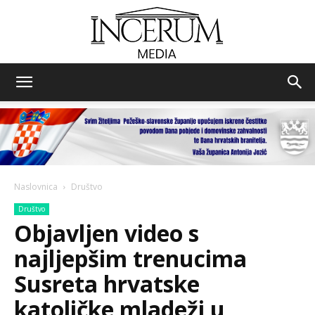
Incerum
media
Naslovnica
Društvo
Društvo
Objavljen video s
najljepšim trenucima
Susreta hrvatske
katoličke mladeži u