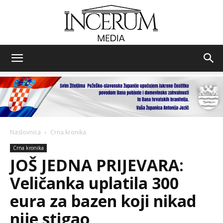
Incerum
media
Naslovnica
Crna kronika
Crna kronika
JOŠ JEDNA PRIJEVARA:
Veličanka uplatila 300
eura za bazen koji nikad
nije stigao