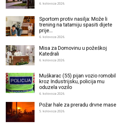
6. kolovoza 2026.
Sportom protiv nasilja: Može li
trening na tatamiju spasiti dijete
prije...
6. kolovoza 2026.
Misa za Domovinu u požeškoj
Katedrali
6. kolovoza 2026.
Muškarac (55) pijan vozio romobil
kroz Industrijsku, policija mu
oduzela vozilo
6. kolovoza 2026.
Požar hale za preradu drvne mase
5. kolovoza 2026.