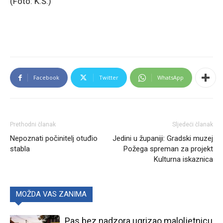
(Foto: K.Š.)
Facebook
Twitter
WhatsApp
Prethodni članak
Sljedeći članak
Nepoznati počinitelj otuđio
Jedini u županiji: Gradski muzej
stabla
Požega spreman za projekt
Kulturna iskaznica
MOŽDA VAS ZANIMA
Pas bez nadzora ugrizao maloljetnicu