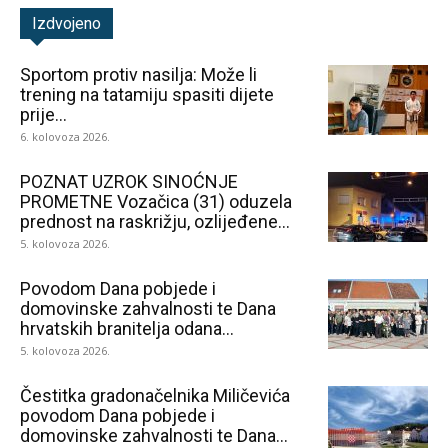
Izdvojeno
Sportom protiv nasilja: Može li
trening na tatamiju spasiti dijete
prije...
6. kolovoza 2026.
POZNAT UZROK SINOĆNJE
PROMETNE Vozačica (31) oduzela
prednost na raskrižju, ozlijeđene...
5. kolovoza 2026.
Povodom Dana pobjede i
domovinske zahvalnosti te Dana
hrvatskih branitelja odana...
5. kolovoza 2026.
Čestitka gradonačelnika Miličevića
povodom Dana pobjede i
domovinske zahvalnosti te Dana...