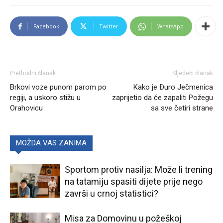
Facebook
Twitter
WhatsApp
Prethodni članak
Sljedeći članak
Brkovi voze punom parom po
Kako je Đuro Ječmenica
regiji, a uskoro stižu u
zaprijetio da će zapaliti Požegu
Orahovicu
sa sve četiri strane
MOŽDA VAS ZANIMA
Sportom protiv nasilja: Može li trening
na tatamiju spasiti dijete prije nego
završi u crnoj statistici?
Misa za Domovinu u požeškoj