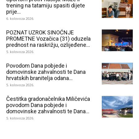
trening na tatamiju spasiti dijete
prije...
6. kolovoza 2026.
POZNAT UZROK SINOĆNJE
PROMETNE Vozačica (31) oduzela
prednost na raskrižju, ozlijeđene...
5. kolovoza 2026.
Povodom Dana pobjede i
domovinske zahvalnosti te Dana
hrvatskih branitelja odana...
5. kolovoza 2026.
Čestitka gradonačelnika Miličevića
povodom Dana pobjede i
domovinske zahvalnosti te Dana...
5. kolovoza 2026.