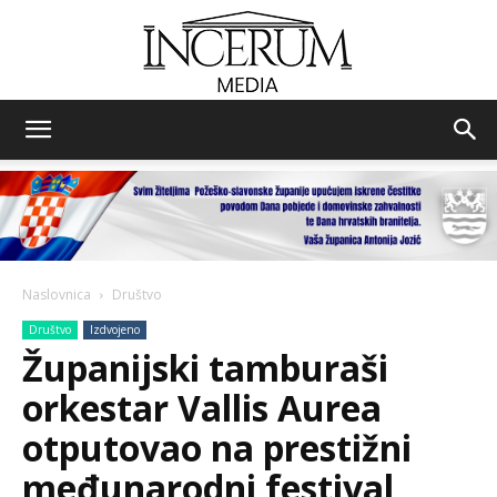
Incerum
media
Naslovnica
Društvo
Društvo
Izdvojeno
Županijski tamburaši
orkestar Vallis Aurea
otputovao na prestižni
međunarodni festival