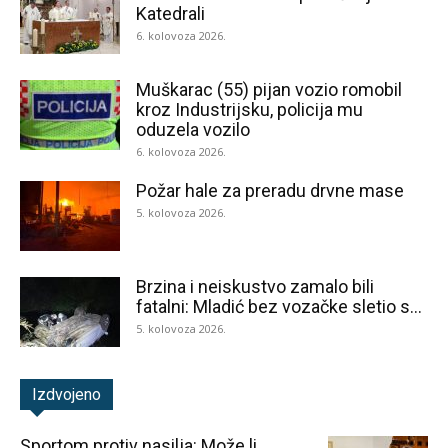
Katedrali
6. kolovoza 2026.
Muškarac (55) pijan vozio romobil
kroz Industrijsku, policija mu
oduzela vozilo
6. kolovoza 2026.
Požar hale za preradu drvne mase
5. kolovoza 2026.
Brzina i neiskustvo zamalo bili
fatalni: Mladić bez vozačke sletio s...
5. kolovoza 2026.
Izdvojeno
Sportom protiv nasilja: Može li