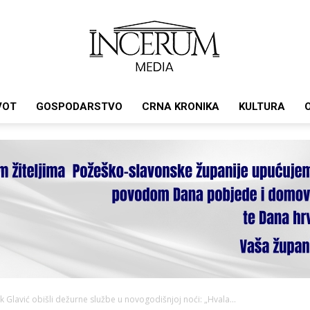
VOT
GOSPODARSTVO
CRNA KRONIKA
KULTURA
Incerum
media
k Glavić obišli dežurne službe u novogodišnjoj noći: „Hvala...