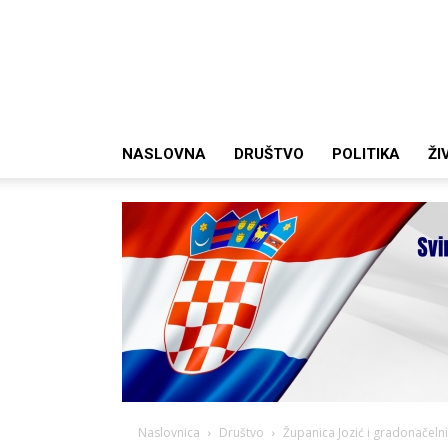
NASLOVNA
DRUŠTVO
POLITIKA
ŽI
Naslovnica
Društvo
Županica Jozić i gradonačelni