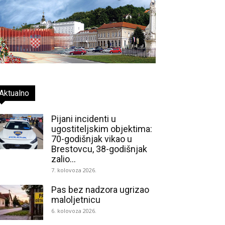
Aktualno
Pijani incidenti u
ugostiteljskim objektima:
70-godišnjak vikao u
Brestovcu, 38-godišnjak
zalio...
7. kolovoza 2026.
Pas bez nadzora ugrizao
maloljetnicu
6. kolovoza 2026.