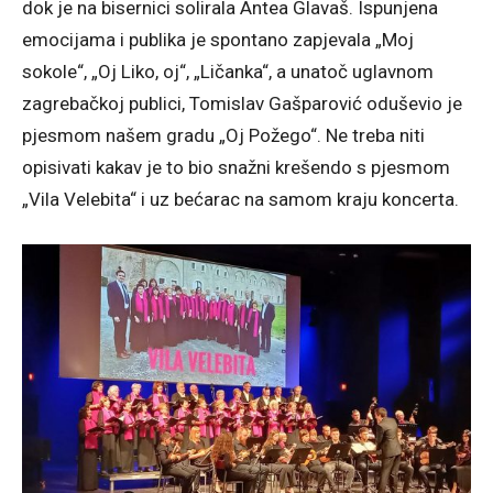
dok je na bisernici solirala Antea Glavaš. Ispunjena
emocijama i publika je spontano zapjevala „Moj
sokole“, „Oj Liko, oj“, „Ličanka“, a unatoč uglavnom
zagrebačkoj publici, Tomislav Gašparović oduševio je
pjesmom našem gradu „Oj Požego“. Ne treba niti
opisivati kakav je to bio snažni krešendo s pjesmom
„Vila Velebita“ i uz bećarac na samom kraju koncerta.