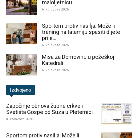
maloljetnicu
6. kolovoza 2026.
Sportom protiv nasilja: Može li
trening na tatamiju spasiti dijete
prije...
6. kolovoza 2026.
Misa za Domovinu u požeškoj
Katedrali
6. kolovoza 2026.
Izdvojeno
Započinje obnova župne crkve i
Svetišta Gospe od Suza u Pleternici
8. kolovoza 2026.
Sportom protiv nasilja: Može li