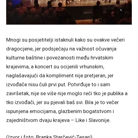
Mnogi su posjetitelji istaknuli kako su ovakve večeri
dragocjene, jer podsjećaju na važnost očuvanja
kulturne baštine i povezanosti među hrvatskim
krajevima, a koncert su ocijenili vrhunskim,
naglašavajući da kompliment nije pretjeran, jer
izvođače nisu čuli prvi put. Potvrđuje to i sam
završetak, nije se više nije moglo reći tko je publika a
tko izvođači, jer su pjevali baš svi. Bila je to večer
ispunjena emocijama, glazbenim bogatstvom i
zajedništvom dvaju krajeva – Like i Slavonije.
(Izvor i foto: Branka Starčević-Tesari)