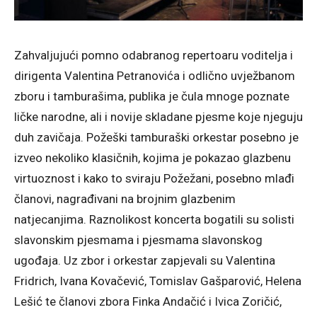
Zahvaljujući pomno odabranog repertoaru voditelja i
dirigenta Valentina Petranovića i odlično uvježbanom
zboru i tamburašima, publika je čula mnoge poznate
ličke narodne, ali i novije skladane pjesme koje njeguju
duh zavičaja. Požeški tamburaški orkestar posebno je
izveo nekoliko klasičnih, kojima je pokazao glazbenu
virtuoznost i kako to sviraju Požežani, posebno mlađi
članovi, nagrađivani na brojnim glazbenim
natjecanjima. Raznolikost koncerta bogatili su solisti
slavonskim pjesmama i pjesmama slavonskog
ugođaja. Uz zbor i orkestar zapjevali su Valentina
Fridrich, Ivana Kovačević, Tomislav Gašparović, Helena
Lešić te članovi zbora Finka Andačić i Ivica Zoričić,