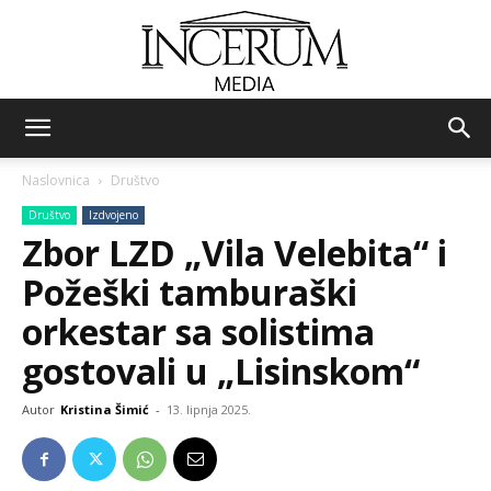
Incerum
Naslovnica
Društvo
Društvo
Izdvojeno
media
Zbor LZD „Vila Velebita“ i
Požeški tamburaški
orkestar sa solistima
gostovali u „Lisinskom“
Autor
Kristina Šimić
-
13. lipnja 2025.