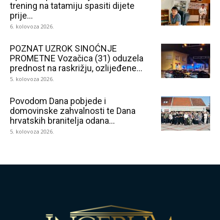
trening na tatamiju spasiti dijete
prije...
6. kolovoza 2026.
POZNAT UZROK SINOĆNJE
PROMETNE Vozačica (31) oduzela
prednost na raskrižju, ozlijeđene...
5. kolovoza 2026.
Povodom Dana pobjede i
domovinske zahvalnosti te Dana
hrvatskih branitelja odana...
5. kolovoza 2026.