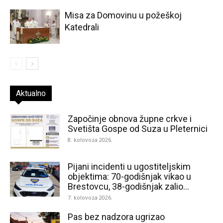
Misa za Domovinu u požeškoj
Katedrali
Aktualno
Započinje obnova župne crkve i
Svetišta Gospe od Suza u Pleternici
8. kolovoza 2026.
Pijani incidenti u ugostiteljskim
objektima: 70-godišnjak vikao u
Brestovcu, 38-godišnjak zalio...
7. kolovoza 2026.
Pas bez nadzora ugrizao