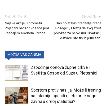
Prethodni članak
Sljedeći članak
Najava akcije u prometu:
Dan hrvatskih branitelja grada
Pojačani nadzor vozača pod
Požege: „U težnji da svoj život
utjecajem alkohola i droga
položite za neovisnu Hrvatsku,
ostvarili ste tisućljetni san“
MOŽDA VAS ZANIMA
Započinje obnova župne crkve i
Svetišta Gospe od Suza u Pleternici
Sportom protiv nasilja: Može li trening
na tatamiju spasiti dijete prije nego
završi u crnoj statistici?