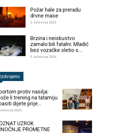
Požar hale za preradu
drvne mase
5. kolovoza 2026.
Brzina i neiskustvo
zamalo bili fatalni: Mladić
bez vozačke sletio s...
5. kolovoza 2026.
Izdvojeno
portom protiv nasilja:
ože li trening na tatamiju
asiti dijete prije...
 kolovoza 2026.
OZNAT UZROK
INOĆNJE PROMETNE