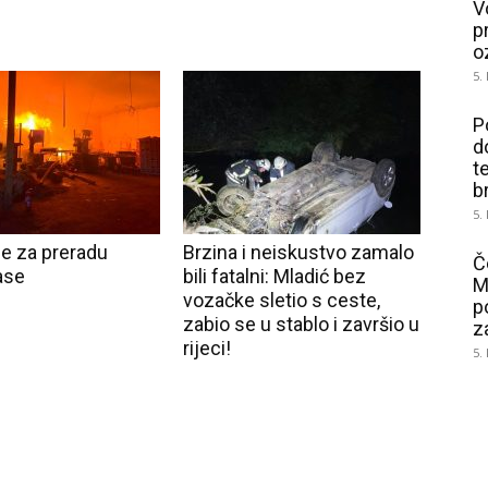
V
p
o
5.
P
d
t
b
5.
le za preradu
Brzina i neiskustvo zamalo
Č
ase
bili fatalni: Mladić bez
M
vozačke sletio s ceste,
p
zabio se u stablo i završio u
z
rijeci!
5.