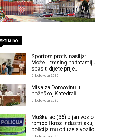
Aktualno
Sportom protiv nasilja:
Može li trening na tatamiju
spasiti dijete prije...
6. kolovoza 2026.
Misa za Domovinu u
požeškoj Katedrali
6. kolovoza 2026.
Muškarac (55) pijan vozio
romobil kroz Industrijsku,
policija mu oduzela vozilo
6. kolovoza 2026.