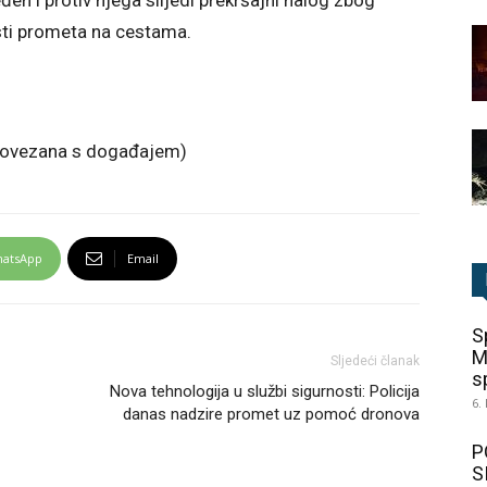
en i protiv njega slijedi prekršajni nalog zbog
sti prometa na cestama.
 povezana s događajem)
atsApp
Email
S
M
Sljedeći članak
sp
Nova tehnologija u službi sigurnosti: Policija
6.
danas nadzire promet uz pomoć dronova
P
S