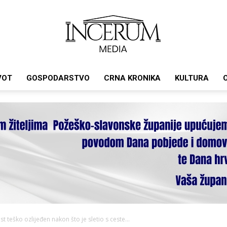
VOT
GOSPODARSTVO
CRNA KRONIKA
KULTURA
Incerum
media
t teško ozlijeđen nakon što je sletio s ceste...