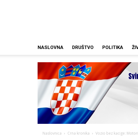
NASLOVNA
DRUŠTVO
POLITIKA
ŽI
Naslovnica
Crna kronika
Vozio bez kacige: Motoris