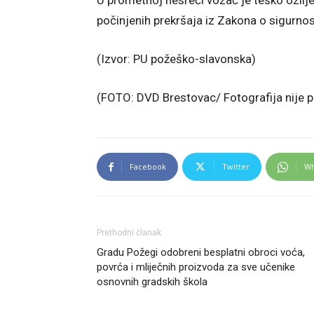
U prometnoj nesreći vozač je teško ozlijeđ
počinjenih prekršaja iz Zakona o sigurno
(Izvor: PU požeško-slavonska)
(FOTO: DVD Brestovac/ Fotografija nije
Facebook
Twitter
Wh
Prethodni članak
Gradu Požegi odobreni besplatni obroci voća,
povrća i mliječnih proizvoda za sve učenike
osnovnih gradskih škola