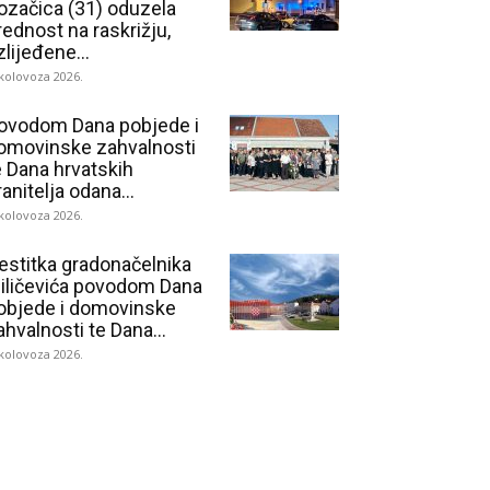
ozačica (31) oduzela
rednost na raskrižju,
zlijeđene...
 kolovoza 2026.
ovodom Dana pobjede i
omovinske zahvalnosti
e Dana hrvatskih
ranitelja odana...
 kolovoza 2026.
estitka gradonačelnika
iličevića povodom Dana
objede i domovinske
ahvalnosti te Dana...
 kolovoza 2026.