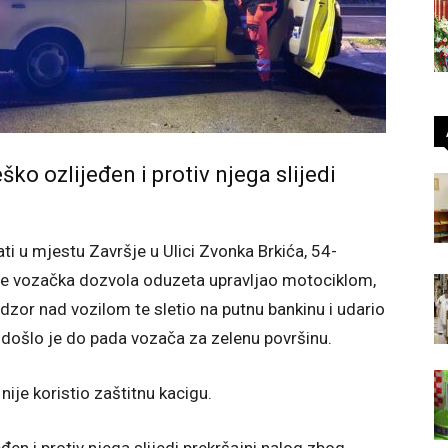
ko ozlijeđen i protiv njega slijedi
ti u mjestu Završje u Ulici Zvonka Brkića, 54-
 je vozačka dozvola oduzeta upravljao motociklom,
adzor nad vozilom te sletio na putnu bankinu i udario
došlo je do pada vozača za zelenu površinu.
ije koristio zaštitnu kacigu.