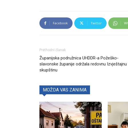
Facebook
Twitter
Wh
Prethodni članak
Županijska podružnica UHDDR-a Požeško-
slavonske županije održala redovnu Izvještajnu
skupštinu
MOŽDA VAS ZANIMA