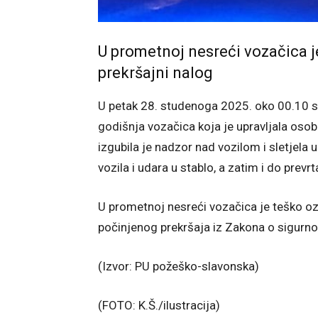
U prometnoj nesreći vozačica je 
prekršajni nalog
U petak 28. studenoga 2025. oko 00.10 s
godišnja vozačica koja je upravljala oso
izgubila je nadzor nad vozilom i sletjela 
vozila i udara u stablo, a zatim i do prevrt
U prometnoj nesreći vozačica je teško ozli
počinjenog prekršaja iz Zakona o sigurn
(Izvor: PU požeško-slavonska)
(FOTO: K.Š./ilustracija)