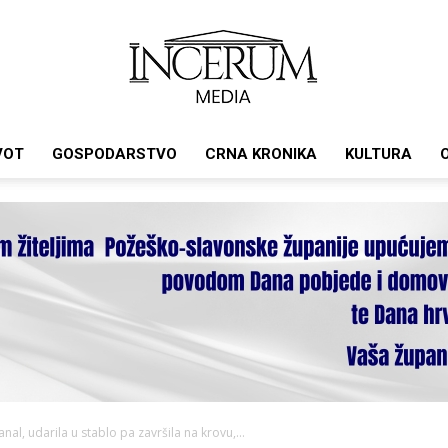
VOT
GOSPODARSTVO
CRNA KRONIKA
KULTURA
Incerum
media
anal, udarila u stablo pa završila na krovu,...