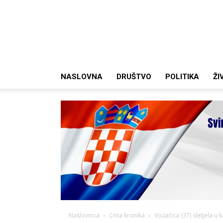
NASLOVNA
DRUŠTVO
POLITIKA
ŽI
Naslovnica
Crna kronika
Vozačica (37) sletjela u k