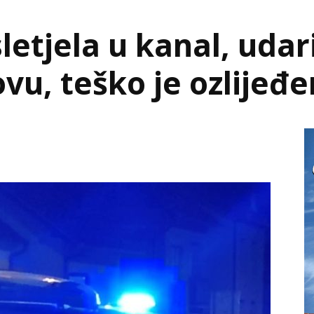
sletjela u kanal, udar
ovu, teško je ozlijeđ