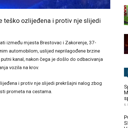
teško ozlijeđena i protiv nje slijedi
ati između mjesta Brestovac i Zakorenje, 37-
bnim automobilom, uslijed neprilagođene brzine
u putni kanal, nakon čega je došlo do odbacivanja
anja vozila na krov.
jeđena i protiv nje slijedi prekršajni nalog zbog
S
osti prometa na cestama.
M
sp
6.
P
S