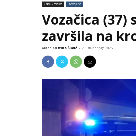
Crna kronika
Izdvojeno
Vozačica (37) 
završila na kr
Autor
Kristina Šimić
-
28. studenoga 2025.