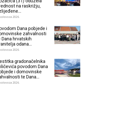
ozačica (31) oduzela
rednost na raskrižju,
zlijeđene...
 kolovoza 2026.
ovodom Dana pobjede i
omovinske zahvalnosti
e Dana hrvatskih
ranitelja odana...
 kolovoza 2026.
estitka gradonačelnika
iličevića povodom Dana
objede i domovinske
ahvalnosti te Dana...
 kolovoza 2026.