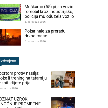
Muškarac (55) pijan vozio
romobil kroz Industrijsku,
policija mu oduzela vozilo
6. kolovoza 2026.
Požar hale za preradu
drvne mase
5. kolovoza 2026.
Izdvojeno
portom protiv nasilja:
ože li trening na tatamiju
asiti dijete prije...
 kolovoza 2026.
OZNAT UZROK
INOĆNJE PROMETNE