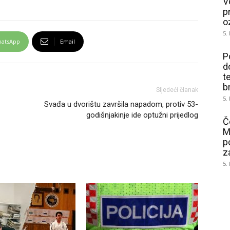
V
p
o
5.
atsApp
Email
P
d
t
b
Sljedeći članak
5.
Svađa u dvorištu završila napadom, protiv 53-
godišnjakinje ide optužni prijedlog
Č
M
p
z
5.