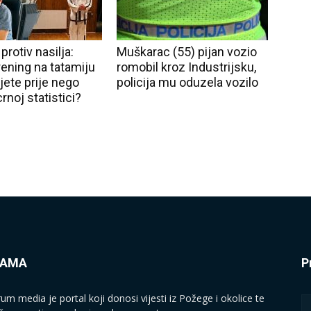
rotiv nasilja:
Muškarac (55) pijan vozio
rening na tatamiju
romobil kroz Industrijsku,
ijete prije nego
policija mu oduzela vozilo
crnoj statistici?
NAMA
P
rum media je portal koji donosi vijesti iz Požege i okolice te