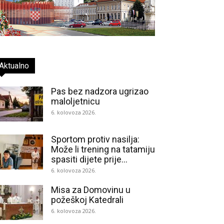
Aktualno
Pas bez nadzora ugrizao
maloljetnicu
6. kolovoza 2026.
Sportom protiv nasilja:
Može li trening na tatamiju
spasiti dijete prije...
6. kolovoza 2026.
Misa za Domovinu u
požeškoj Katedrali
6. kolovoza 2026.