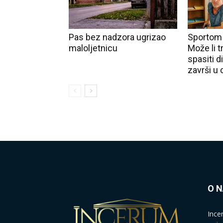
Pas bez nadzora ugrizao
Sportom p
maloljetnicu
Može li t
spasiti d
završi u 
O 
Ince