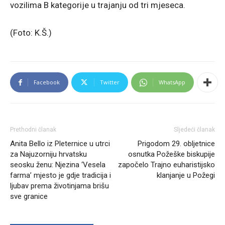
vozilima B kategorije u trajanju od tri mjeseca.
(Foto: K.Š.)
Facebook
Twitter
WhatsApp
Prethodni članak
Sljedeći članak
Anita Bello iz Pleternice u utrci
Prigodom 29. obljetnice
za Najuzorniju hrvatsku
osnutka Požeške biskupije
seosku ženu: Njezina ‘Vesela
započelo Trajno euharistijsko
farma’ mjesto je gdje tradicija i
klanjanje u Požegi
ljubav prema životinjama brišu
sve granice