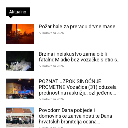
Aktualno
Požar hale za preradu drvne mase
5. kolovoza 2026.
Brzina i neiskustvo zamalo bili
fatalni: Mladić bez vozačke sletio s...
5. kolovoza 2026.
POZNAT UZROK SINOĆNJE
PROMETNE Vozačica (31) oduzela
prednost na raskrižju, ozlijeđene...
5. kolovoza 2026.
Povodom Dana pobjede i
domovinske zahvalnosti te Dana
hrvatskih branitelja odana...
5. kolovoza 2026.