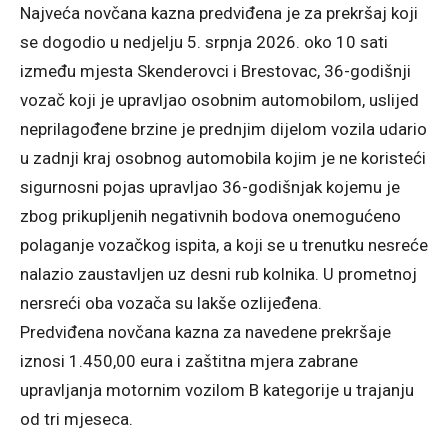
Najveća novčana kazna predviđena je za prekršaj koji
se dogodio u nedjelju 5. srpnja 2026. oko 10 sati
između mjesta Skenderovci i Brestovac, 36-godišnji
vozač koji je upravljao osobnim automobilom, uslijed
neprilagođene brzine je prednjim dijelom vozila udario
u zadnji kraj osobnog automobila kojim je ne koristeći
sigurnosni pojas upravljao 36-godišnjak kojemu je
zbog prikupljenih negativnih bodova onemogućeno
polaganje vozačkog ispita, a koji se u trenutku nesreće
nalazio zaustavljen uz desni rub kolnika. U prometnoj
nersreći oba vozača su lakše ozlijeđena.
Predviđena novčana kazna za navedene prekršaje
iznosi 1.450,00 eura i zaštitna mjera zabrane
upravljanja motornim vozilom B kategorije u trajanju
od tri mjeseca.