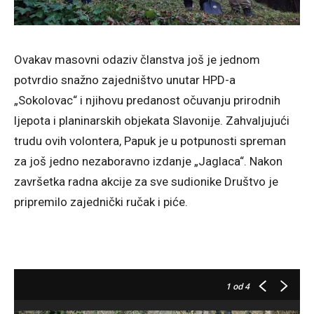
Ovakav masovni odaziv članstva još je jednom
potvrdio snažno zajedništvo unutar HPD-a
„Sokolovac“ i njihovu predanost očuvanju prirodnih
ljepota i planinarskih objekata Slavonije. Zahvaljujući
trudu ovih volontera, Papuk je u potpunosti spreman
za još jedno nezaboravno izdanje „Jaglaca“. Nakon
završetka radna akcije za sve sudionike Društvo je
pripremilo zajednički ručak i piće.
1
od 4