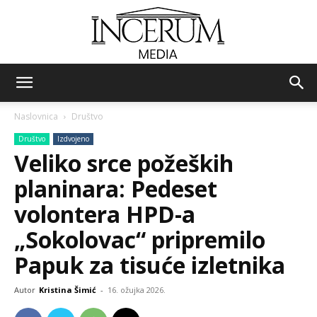
Incerum
Naslovnica
Društvo
Društvo
Izdvojeno
media
Veliko srce požeških
planinara: Pedeset
volontera HPD-a
„Sokolovac“ pripremilo
Papuk za tisuće izletnika
Autor
Kristina Šimić
-
16. ožujka 2026.