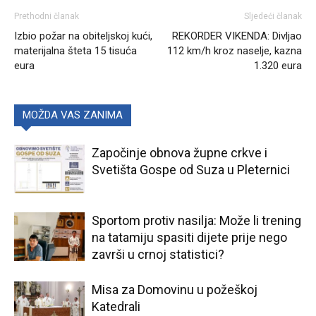
Prethodni članak
Sljedeći članak
Izbio požar na obiteljskoj kući,
REKORDER VIKENDA: Divljao
materijalna šteta 15 tisuća
112 km/h kroz naselje, kazna
eura
1.320 eura
MOŽDA VAS ZANIMA
Započinje obnova župne crkve i
Svetišta Gospe od Suza u Pleternici
Sportom protiv nasilja: Može li trening
na tatamiju spasiti dijete prije nego
završi u crnoj statistici?
Misa za Domovinu u požeškoj
Katedrali