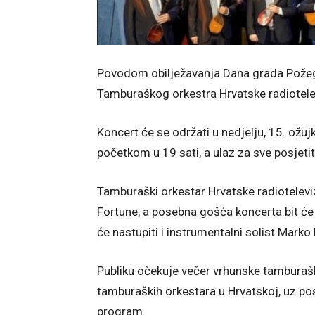
Povodom obilježavanja Dana grada Požege
Tamburaškog orkestra Hrvatske radiotelev
Koncert će se održati u nedjelju, 15. ožu
početkom u 19 sati, a ulaz za sve posjetit
Tamburaški orkestar Hrvatske radiotelevi
Fortune, a posebna gošća koncerta bit će 
će nastupiti i instrumentalni solist Marko
Publiku očekuje večer vrhunske tamburašk
tamburaških orkestara u Hrvatskoj, uz po
program.