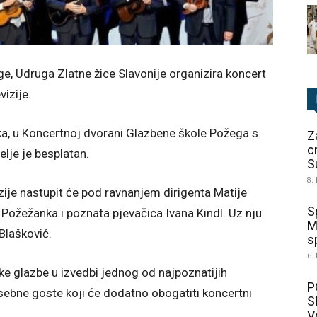
, Udruga Zlatne žice Slavonije organizira koncert
izije.
jka, u Koncertnoj dvorani Glazbene škole Požega s
Z
c
elje je besplatan.
S
8.
zije nastupit će pod ravnanjem dirigenta Matije
S
Požežanka i poznata pjevačica Ivana Kindl. Uz nju
M
 Blašković.
sp
6.
e glazbe u izvedbi jednog od najpoznatijih
P
sebne goste koji će dodatno obogatiti koncertni
S
V