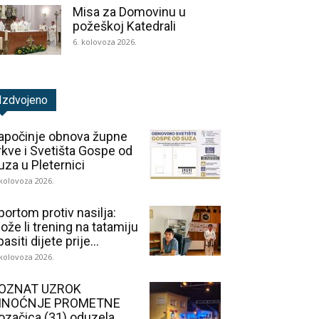
Misa za Domovinu u
požeškoj Katedrali
6. kolovoza 2026.
Izdvojeno
apočinje obnova župne
rkve i Svetišta Gospe od
uza u Pleternici
 kolovoza 2026.
portom protiv nasilja:
ože li trening na tatamiju
asiti dijete prije...
 kolovoza 2026.
OZNAT UZROK
INOĆNJE PROMETNE
ozačica (31) oduzela