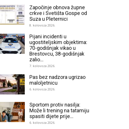
Započinje obnova župne
crkve i Svetišta Gospe od
Suza u Pleternici
8. kolovoza 2026.
Pijani incidenti u
ugostiteljskim objektima:
70-godišnjak vikao u
Brestovcu, 38-godišnjak
zalio...
7. kolovoza 2026.
Pas bez nadzora ugrizao
maloljetnicu
6. kolovoza 2026.
Sportom protiv nasilja:
Može li trening na tatamiju
spasiti dijete prije...
6. kolovoza 2026.