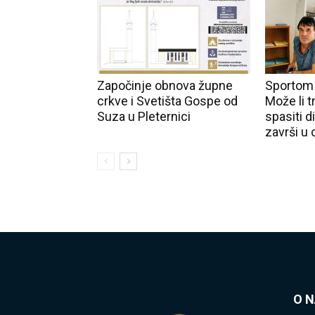
Započinje obnova župne
Sportom p
crkve i Svetišta Gospe od
Može li t
Suza u Pleternici
spasiti d
završi u 
O 