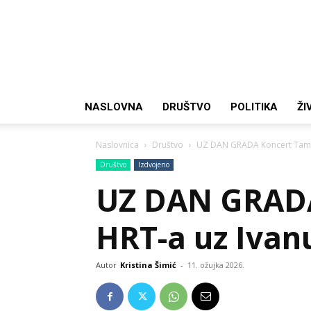
NASLOVNA
DRUŠTVO
POLITIKA
ŽI
Naslovnica
Društvo
UZ DAN GRADA Koncert Tambu
Društvo
Izdvojeno
UZ DAN GRADA
HRT-a uz Ivan
Autor
Kristina Šimić
-
11. ožujka 2026.