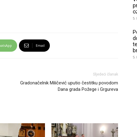
p
o
5.
P
d
t
atsApp
Email
b
5.
Sljedeći članak
Gradonačelnik Miličević uputio čestitku povodom
Dana grada Požege i Grgureva