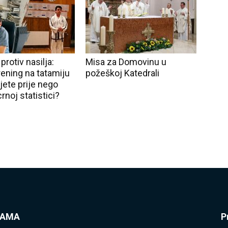
rotiv nasilja:
Misa za Domovinu u
rening na tatamiju
požeškoj Katedrali
ijete prije nego
crnoj statistici?
NAMA
P