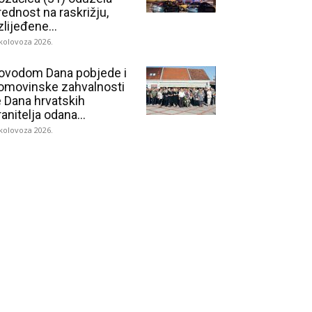
rednost na raskrižju,
zlijeđene...
 kolovoza 2026.
ovodom Dana pobjede i
omovinske zahvalnosti
e Dana hrvatskih
ranitelja odana...
 kolovoza 2026.