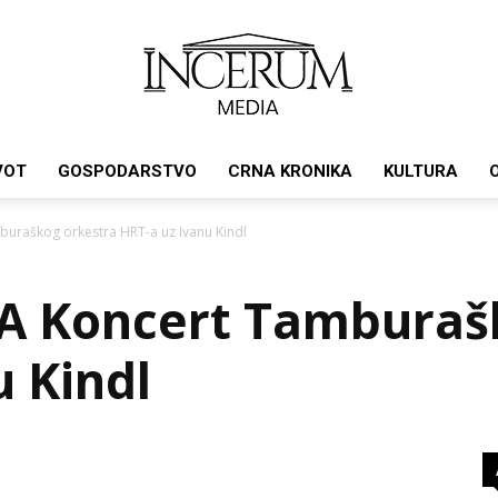
VOT
GOSPODARSTVO
CRNA KRONIKA
KULTURA
Incerum
raškog orkestra HRT-a uz Ivanu Kindl
 Koncert Tamburašk
media
u Kindl