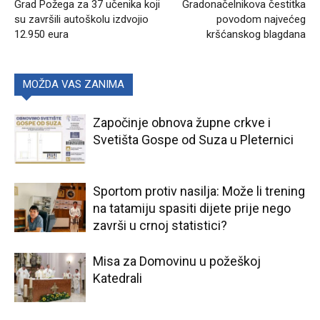
Grad Požega za 37 učenika koji
Gradonačelnikova čestitka
su završili autoškolu izdvojio
povodom najvećeg
12.950 eura
kršćanskog blagdana
MOŽDA VAS ZANIMA
Započinje obnova župne crkve i
Svetišta Gospe od Suza u Pleternici
Sportom protiv nasilja: Može li trening
na tatamiju spasiti dijete prije nego
završi u crnoj statistici?
Misa za Domovinu u požeškoj
Katedrali