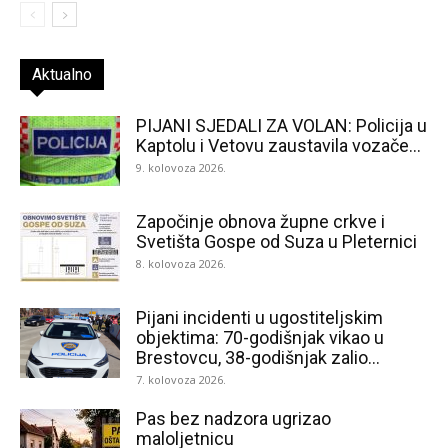
Aktualno
PIJANI SJEDALI ZA VOLAN: Policija u
Kaptolu i Vetovu zaustavila vozače...
9. kolovoza 2026.
Započinje obnova župne crkve i
Svetišta Gospe od Suza u Pleternici
8. kolovoza 2026.
Pijani incidenti u ugostiteljskim
objektima: 70-godišnjak vikao u
Brestovcu, 38-godišnjak zalio...
7. kolovoza 2026.
Pas bez nadzora ugrizao
maloljetnicu