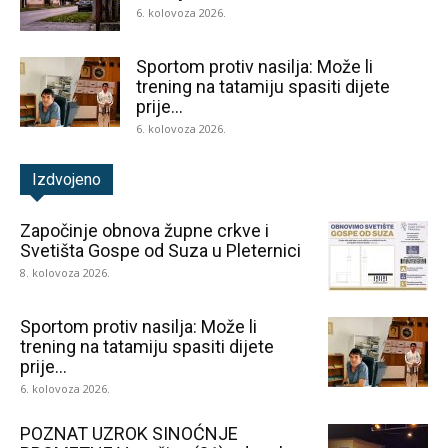
6. kolovoza 2026.
Sportom protiv nasilja: Može li
trening na tatamiju spasiti dijete
prije...
6. kolovoza 2026.
Izdvojeno
Započinje obnova župne crkve i
Svetišta Gospe od Suza u Pleternici
8. kolovoza 2026.
Sportom protiv nasilja: Može li
trening na tatamiju spasiti dijete
prije...
6. kolovoza 2026.
POZNAT UZROK SINOĆNJE