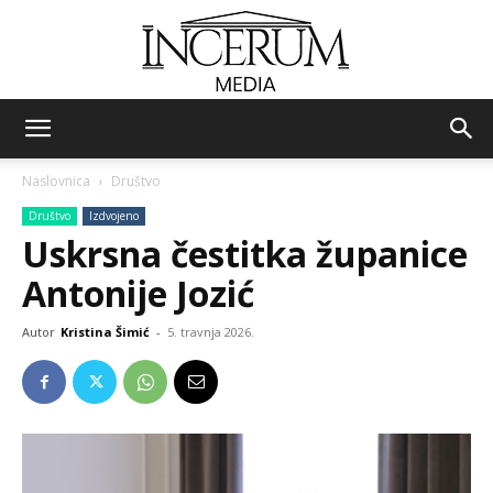
Incerum
Naslovnica
Društvo
Društvo
Izdvojeno
media
Uskrsna čestitka županice
Antonije Jozić
Autor
Kristina Šimić
-
5. travnja 2026.