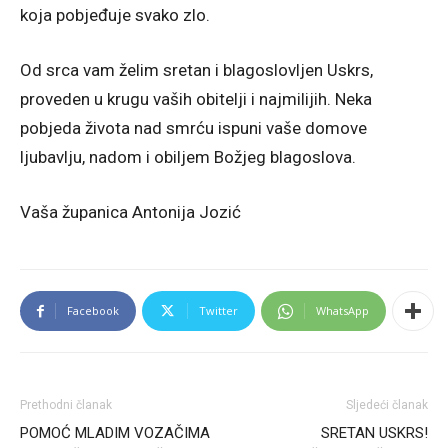
koja pobjeđuje svako zlo.
Od srca vam želim sretan i blagoslovljen Uskrs,
proveden u krugu vaših obitelji i najmilijih. Neka
pobjeda života nad smrću ispuni vaše domove
ljubavlju, nadom i obiljem Božjeg blagoslova.
Vaša županica Antonija Jozić
Facebook
Twitter
WhatsApp
Prethodni članak
Sljedeći članak
POMOĆ MLADIM VOZAČIMA
SRETAN USKRS!