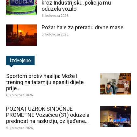
kroz Industrijsku, policija mu
oduzela vozilo
6. kolovoza 2026.
Požar hale za preradu drvne mase
5. kolovoza 2026.
Izdvojeno
Sportom protiv nasilja: Može li
trening na tatamiju spasiti dijete
prije...
6. kolovoza 2026.
POZNAT UZROK SINOĆNJE
PROMETNE Vozačica (31) oduzela
prednost na raskrižju, ozlijeđene...
5. kolovoza 2026.