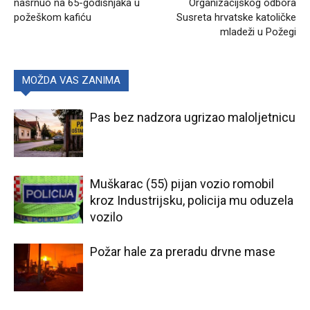
nasrnuo na 65-godišnjaka u
Organizacijskog odbora
požeškom kafiću
Susreta hrvatske katoličke
mladeži u Požegi
MOŽDA VAS ZANIMA
Pas bez nadzora ugrizao maloljetnicu
Muškarac (55) pijan vozio romobil
kroz Industrijsku, policija mu oduzela
vozilo
Požar hale za preradu drvne mase