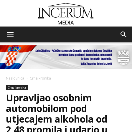
Incerum
media
Naslovnica
Crna kronika
Crna kronika
Upravljao osobnim
automobilom pod
utjecajem alkohola od
2,48 promila i udario u