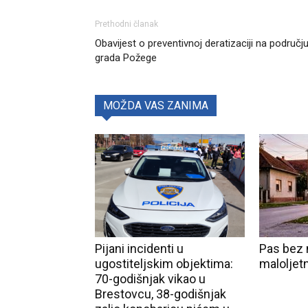
Prethodni članak
Obavijest o preventivnoj deratizaciji na područj
grada Požege
MOŽDA VAS ZANIMA
Pijani incidenti u
Pas bez 
ugostiteljskim objektima:
maloljet
70-godišnjak vikao u
Brestovcu, 38-godišnjak