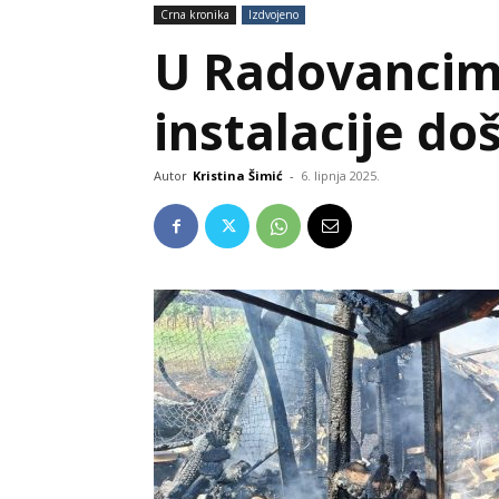
Crna kronika
Izdvojeno
U Radovancima
instalacije do
Autor
Kristina Šimić
-
6. lipnja 2025.