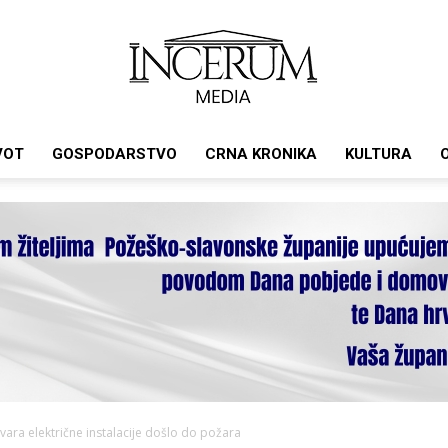
VOT
GOSPODARSTVO
CRNA KRONIKA
KULTURA
Incerum
media
ara električne instalacije došlo do požara