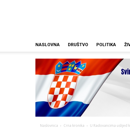
NASLOVNA
DRUŠTVO
POLITIKA
ŽI
Naslovnica
Crna kronika
U Radovancima uslijed kv