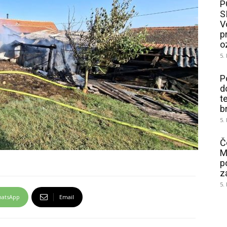
P
S
V
p
o
5.
P
d
t
b
5.
Č
M
p
z
5.
atsApp
Email