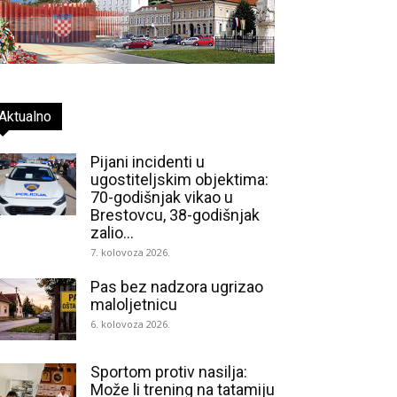
Aktualno
Pijani incidenti u
ugostiteljskim objektima:
70-godišnjak vikao u
Brestovcu, 38-godišnjak
zalio...
7. kolovoza 2026.
Pas bez nadzora ugrizao
maloljetnicu
6. kolovoza 2026.
Sportom protiv nasilja:
Može li trening na tatamiju