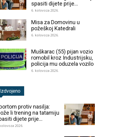
spasiti dijete prije...
6. kolovoza 2026.
Misa za Domovinu u
požeškoj Katedrali
6. kolovoza 2026.
Muškarac (55) pijan vozio
romobil kroz Industrijsku,
policija mu oduzela vozilo
6. kolovoza 2026.
Izdvojeno
portom protiv nasilja:
ože li trening na tatamiju
asiti dijete prije...
 kolovoza 2026.