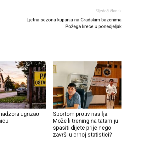
Sljedeći članak
u
Ljetna sezona kupanja na Gradskim bazenima
Požega kreće u ponedjeljak
nadzora ugrizao
Sportom protiv nasilja:
nicu
Može li trening na tatamiju
spasiti dijete prije nego
završi u crnoj statistici?