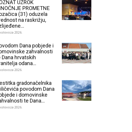
OZNAT UZROK
INOĆNJE PROMETNE
ozačica (31) oduzela
rednost na raskrižju,
zlijeđene...
 kolovoza 2026.
ovodom Dana pobjede i
omovinske zahvalnosti
e Dana hrvatskih
ranitelja odana...
 kolovoza 2026.
estitka gradonačelnika
iličevića povodom Dana
objede i domovinske
ahvalnosti te Dana...
 kolovoza 2026.