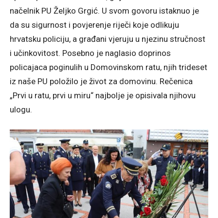
načelnik PU Željko Grgić. U svom govoru istaknuo je
da su sigurnost i povjerenje riječi koje odlikuju
hrvatsku policiju, a građani vjeruju u njezinu stručnost
i učinkovitost. Posebno je naglasio doprinos
policajaca poginulih u Domovinskom ratu, njih trideset
iz naše PU položilo je život za domovinu. Rečenica
„Prvi u ratu, prvi u miru“ najbolje je opisivala njihovu
ulogu.