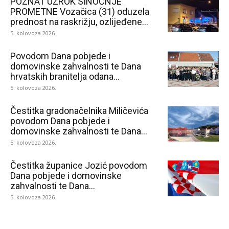
POZNAT UZROK SINOĆNJE
PROMETNE Vozačica (31) oduzela
prednost na raskrižju, ozlijeđene...
5. kolovoza 2026.
Povodom Dana pobjede i
domovinske zahvalnosti te Dana
hrvatskih branitelja odana...
5. kolovoza 2026.
Čestitka gradonačelnika Miličevića
povodom Dana pobjede i
domovinske zahvalnosti te Dana...
5. kolovoza 2026.
Čestitka županice Jozić povodom
Dana pobjede i domovinske
zahvalnosti te Dana...
5. kolovoza 2026.