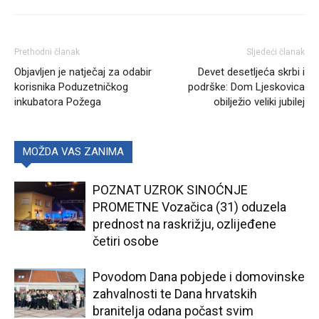
Prethodni članak
Sljedeći članak
Objavljen je natječaj za odabir
Devet desetljeća skrbi i
korisnika Poduzetničkog
podrške: Dom Ljeskovica
inkubatora Požega
obilježio veliki jubilej
MOŽDA VAS ZANIMA
POZNAT UZROK SINOĆNJE
PROMETNE Vozačica (31) oduzela
prednost na raskrižju, ozlijeđene
četiri osobe
Povodom Dana pobjede i domovinske
zahvalnosti te Dana hrvatskih
branitelja odana počast svim