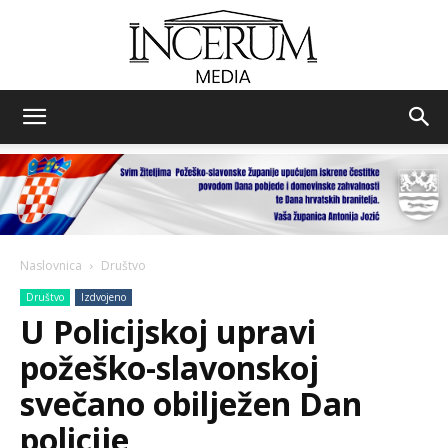
Incerum
media
Naslovnica
Društvo
Društvo
Izdvojeno
U Policijskoj upravi
požeško-slavonskoj
svečano obilježen Dan
policije