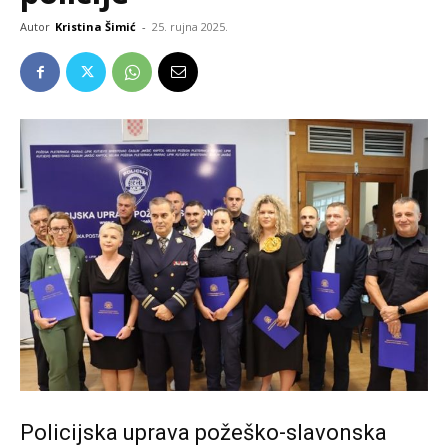
Autor
Kristina Šimić
-
25. rujna 2025.
Policijska uprava požeško-slavonska