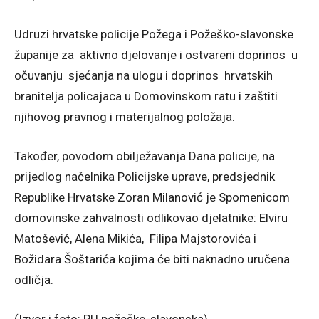
Udruzi hrvatske policije Požega i Požeško-slavonske
županije za aktivno djelovanje i ostvareni doprinos u
očuvanju sjećanja na ulogu i doprinos hrvatskih
branitelja policajaca u Domovinskom ratu i zaštiti
njihovog pravnog i materijalnog položaja.
Također, povodom obilježavanja Dana policije, na
prijedlog načelnika Policijske uprave, predsjednik
Republike Hrvatske Zoran Milanović je Spomenicom
domovinske zahvalnosti odlikovao djelatnike: Elviru
Matošević, Alena Mikića, Filipa Majstorovića i
Božidara Šoštarića kojima će biti naknadno uručena
odličja.
(Izvor i foto: PU požeško-slavonska)