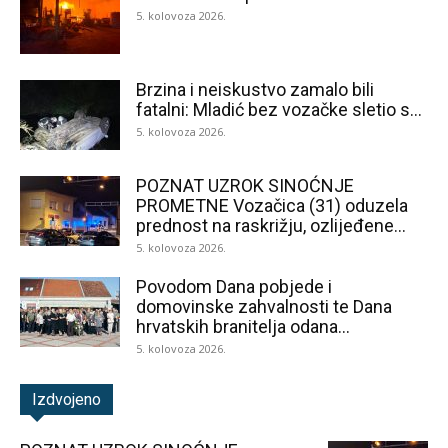
5. kolovoza 2026.
Brzina i neiskustvo zamalo bili
fatalni: Mladić bez vozačke sletio s...
5. kolovoza 2026.
POZNAT UZROK SINOĆNJE
PROMETNE Vozačica (31) oduzela
prednost na raskrižju, ozlijeđene...
5. kolovoza 2026.
Povodom Dana pobjede i
domovinske zahvalnosti te Dana
hrvatskih branitelja odana...
5. kolovoza 2026.
Izdvojeno