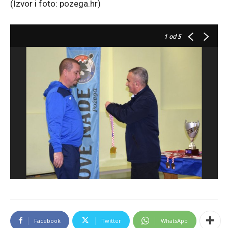
(Izvor i foto: pozega.hr)
1
od 5
Facebook
Twitter
WhatsApp