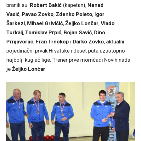
branili su:
Robert Bakić
(kapetan),
Nenad
Vasić
,
Pavao Zovko
,
Zdenko Poleto
,
Igor
Šarkezi
,
Mihael Grivičić
,
Željko Lončar
,
Vlado
Turkalj
,
Tomislav Prpić
,
Bojan Savić
,
Dino
Prnjavorac
,
Fran Trnokop
i
Darko Zovko
, aktualni
pojedinačni prvak Hrvatske i deset puta uzastopno
najbolji kuglač lige. Trener prve momčadi Novih nada
je
Željko Lončar
.