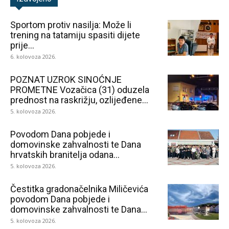
Sportom protiv nasilja: Može li
trening na tatamiju spasiti dijete
prije...
6. kolovoza 2026.
POZNAT UZROK SINOĆNJE
PROMETNE Vozačica (31) oduzela
prednost na raskrižju, ozlijeđene...
5. kolovoza 2026.
Povodom Dana pobjede i
domovinske zahvalnosti te Dana
hrvatskih branitelja odana...
5. kolovoza 2026.
Čestitka gradonačelnika Miličevića
povodom Dana pobjede i
domovinske zahvalnosti te Dana...
5. kolovoza 2026.