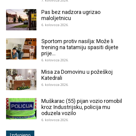
7. kolovoza 2026.
Pas bez nadzora ugrizao
maloljetnicu
6. kolovoza 2026.
Sportom protiv nasilja: Može li
trening na tatamiju spasiti dijete
prije...
6. kolovoza 2026.
Misa za Domovinu u požeškoj
Katedrali
6. kolovoza 2026.
Muškarac (55) pijan vozio romobil
kroz Industrijsku, policija mu
oduzela vozilo
6. kolovoza 2026.
Izdvojeno