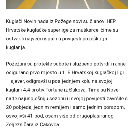
Kuglači Novih nada iz Požege novi su članovi HEP
Hrvatske kuglačke superlige za muškarce, čime su
ostvarili najveći uspjeh u povijesti požeškoga
kuglanja.
Požežani su protekle subote i službeno potvrdili ranije
osigurano prvo mjesto u 1. B Hrvatskoj kuglačkoj ligi
– sjever, odigravši u posljednjem kolu na svojoj
kuglani 4:4 protiv Fortune iz Đakova. Time su Nove
nade najuspješniju sezonu u svojoj povijesti završile s
20 pobjeda, jednim remijem i samo jednim porazom,
osvojivši 41 bod, osam više od drugoplasiranog
Željezničara iz Čakovca.