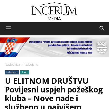
Incerum
media
Naslovnica
Izdvojeno
Izdvojeno
Sport
U ELITNOM DRUŠTVU
Povijesni uspjeh požeškog
kluba – Nove nade i
službeno u najvišem