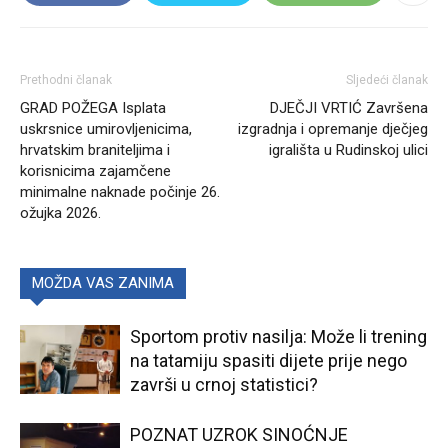
Prethodni članak
Sljedeći članak
GRAD POŽEGA Isplata
DJEČJI VRTIĆ Završena
uskrsnice umirovljenicima,
izgradnja i opremanje dječjeg
hrvatskim braniteljima i
igrališta u Rudinskoj ulici
korisnicima zajamčene
minimalne naknade počinje 26.
ožujka 2026.
MOŽDA VAS ZANIMA
Sportom protiv nasilja: Može li trening
na tatamiju spasiti dijete prije nego
završi u crnoj statistici?
POZNAT UZROK SINOĆNJE