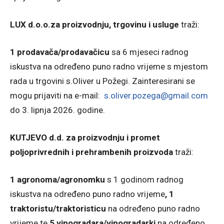
LUX d.o.o.za proizvodnju, trgovinu i usluge
traži:
1 prodavača/prodavačicu
sa 6 mjeseci radnog
iskustva na određeno puno radno vrijeme s mjestom
rada u trgovini s.Oliver u Požegi. Zainteresirani se
mogu prijaviti na e-mail:
s.oliver.pozega@gmail.com
do 3. lipnja 2026. godine.
KUTJEVO d.d. za proizvodnju i promet
poljoprivrednih i prehrambenih proizvoda
traži:
1 agronoma/agronomku
s 1 godinom radnog
iskustva na određeno puno radno vrijeme
, 1
traktoristu/traktoristicu
na određeno puno radno
vrijeme te
5 vinogradara/vinogradarki
na određeno