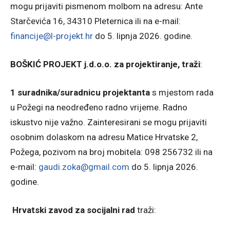
mogu prijaviti pismenom molbom na adresu: Ante
Starčevića 16, 34310 Pleternica ili na e-mail:
financije@l-projekt.hr
do 5. lipnja 2026. godine.
BOŠKIĆ PROJEKT j.d.o.o. za projektiranje, traži
:
1 suradnika/suradnicu
projektanta
s mjestom rada
u Požegi na neodređeno radno vrijeme. Radno
iskustvo nije važno. Zainteresirani se mogu prijaviti
osobnim dolaskom na adresu Matice Hrvatske 2,
Požega, pozivom na broj mobitela: 098 256732 ili na
e-mail:
gaudi.zoka@gmail.com
do 5. lipnja 2026.
godine.
Hrvatski zavod za socijalni rad
traži: