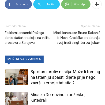
Facebook
Twitter
WhatsApp
Prethodni članak
Sljedeći članak
Folklorni ansambl Požega
Mladi kantautor Bruno Rakonić
donio dašak tradicije na veliku
iz Nove Gradiške predstavlja
proslavu u Sarajevu
svoj treći singl ‘Jer za ljubav’
MOŽDA VAS ZANIMA
Sportom protiv nasilja: Može li trening
na tatamiju spasiti dijete prije nego
završi u crnoj statistici?
Misa za Domovinu u požeškoj
Katedrali