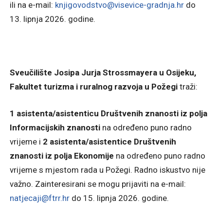
ili na e-mail:
knjigovodstvo@visevice-gradnja.hr
do
13. lipnja 2026. godine.
Sveučilište Josipa Jurja Strossmayera u Osijeku,
Fakultet turizma i ruralnog razvoja u Požegi
traži:
1 asistenta/asistenticu Društvenih znanosti iz polja
Informacijskih znanosti
na određeno puno radno
vrijeme i
2 asistenta/asistentice Društvenih
znanosti iz polja Ekonomije
na određeno puno radno
vrijeme s mjestom rada u Požegi. Radno iskustvo nije
važno. Zainteresirani se mogu prijaviti na e-mail:
natjecaji@ftrr.hr
do 15. lipnja 2026. godine.