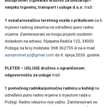
Autopromet trgovačko društvo za unutarnju i
vanjsku trgovinu, transport i usluge d.o.o.
traži:
1 vozača/vozačicu teretnog vozila s prikolicom
sa 6
mjeseci radnog iskustva na određeno puno radno
vrijeme. Zainteresirani se mogu prijaviti osobnim
dolaskom na adresu: Stjepana Radića 122, 34000
Požega, na broj mobitela: 098 362755 ili na e-mail:
autopromet.pz@gmail.com
do 6. lipnja 2026. godine.
PLETER – USLUGE društvo s ograničenom
odgovornošću za usluge
traži:
1 pomoćnog radnika/pomoćnu radnicu u kuhinji
na
određeno puno radno vrijeme s mjestom rada u
Požegi. Radno iskustvo nije važno. Zainteresirani se