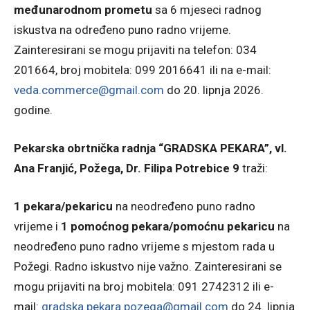
međunarodnom prometu
sa 6 mjeseci radnog
iskustva na određeno puno radno vrijeme.
Zainteresirani se mogu prijaviti na telefon: 034
201664, broj mobitela: 099 2016641 ili na e-mail:
veda.commerce@gmail.com
do 20. lipnja 2026.
godine.
Pekarska obrtnička radnja “GRADSKA PEKARA”, vl.
Ana Franjić, Požega, Dr. Filipa Potrebice 9
traži:
1 pekara/pekaricu
na neodređeno puno radno
vrijeme i
1 pomoćnog pekara/pomoćnu pekaricu
na
neodređeno puno radno vrijeme s mjestom rada u
Požegi. Radno iskustvo nije važno. Zainteresirani se
mogu prijaviti na broj mobitela: 091 2742312 ili e-
mail:
gradska.pekara.pozega@gmail.com
do 24. lipnja