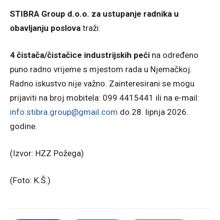
STIBRA Group d.o.o. za ustupanje radnika u
obavljanju poslova
traži:
4 čistača/čistačice industrijskih peći
na određeno
puno radno vrijeme s mjestom rada u Njemačkoj.
Radno iskustvo nije važno. Zainteresirani se mogu
prijaviti na broj mobitela: 099 4415441 ili na e-mail:
info.stibra.group@gmail.com
do 28. lipnja 2026.
godine.
(Izvor: HZZ Požega)
(Foto: K.Š.)