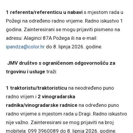
1 referenta/referenticu u nabavi
s mjestom rada u
Požegi na određeno radno vrijeme. Radno iskustvo 1
godina. Zainteresirani se mogu prijaviti pismeno na
adresu: Alaginci 87A Požega ili na e-mail:
ipandza@color.hr
do 8. lipnja 2026. godine.
JMV društvo s ograničenom odgovornošću za
trgovinu i usluge
traži:
1 traktoristu/traktoristicu
na neodređeno puno
radno vrijem i
2 vinogradarska
radnika/vinogradarske radnice
na određeno puno
radno vrijeme s mjestom rada u Dragi. Radno iskustvo
nije važno. Zainteresirani se mog prijaviti na broj
mobitela: 099 3960089 do 8. lipnja 2026. godine.