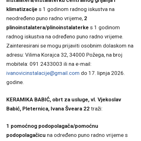
instalatera/instalaterku centralnog grijanja i
klimatizacije
s 1 godinom radnog iskustva na
neodređeno puno radno vrijeme,
2
plinoinstalatera/plinoinstalaterke
s 1 godinom
radnog iskustva na određeno puno radno vrijeme.
Zainteresirani se mogu prijaviti osobnim dolaskom na
adresu: Vilima Korajca 32, 34000 Požega, na broj
mobitela: 091 2433003 ili na e-mail:
ivanovicinstalacije@gmail.com
do 17. lipnja 2026.
godine.
KERAMIKA BABIĆ, obrt za usluge, vl. Vjekoslav
Babić, Pleternica, Ivana Šveara 22
traži:
1 pomoćnog podopolagača/pomoćnu
podopolagačicu
na određeno puno radno vrijeme s