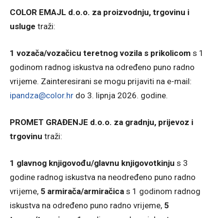
COLOR EMAJL d.o.o. za proizvodnju, trgovinu i
usluge
traži:
1 vozača/vozačicu teretnog vozila s prikolicom
s 1
godinom radnog iskustva na određeno puno radno
vrijeme. Zainteresirani se mogu prijaviti na e-mail:
ipandza@color.hr
do 3. lipnja 2026. godine.
PROMET GRAĐENJE d.o.o. za gradnju, prijevoz i
trgovinu
traži:
1 glavnog knjigovođu/glavnu knjigovotkinju
s 3
godine radnog iskustva na neodređeno puno radno
vrijeme,
5 armirača/armiračica
s 1 godinom radnog
iskustva na određeno puno radno vrijeme,
5