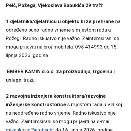
Peić, Požega, Vjekoslava Babukića 29
traži:
1 djelatnika/djelatnicu u objektu brze prehrane
na
određeno puno radno vrijeme s mjestom rada u
Požegi. Radno iskustvo nije važno. Zainteresirani se
mogu prijaviti na broj mobitela: 098 414993 do 15.
lipnja 2026. godine.
EMBER KAMIN d.o.o. za proizvodnju, trgovinu i
usluge
, traži:
2 razvojna inženjera konstruktora/razvojne
inženjerke konstruktorice
s mjestom rada u Velikoj
na neodređeno radno vrijeme. Radno iskustvo nije
važno. Zainteresirani se mogu prijaviti na e-mail:
mivankovic@ember.hr
do 16. lipnja 2026. godine.