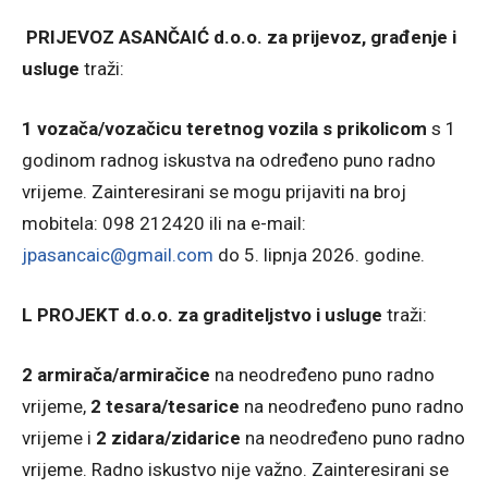
PRIJEVOZ ASANČAIĆ d.o.o. za prijevoz, građenje i
usluge
traži:
1 vozača/vozačicu teretnog vozila s prikolicom
s 1
godinom radnog iskustva na određeno puno radno
vrijeme. Zainteresirani se mogu prijaviti na broj
mobitela: 098 212420 ili na e-mail:
jpasancaic@gmail.com
do 5. lipnja 2026. godine.
L PROJEKT d.o.o. za graditeljstvo i usluge
traži:
2 armirača/armiračice
na neodređeno puno radno
vrijeme,
2 tesara/tesarice
na neodređeno puno radno
vrijeme i
2 zidara/zidarice
na neodređeno puno radno
vrijeme. Radno iskustvo nije važno. Zainteresirani se