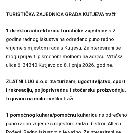
TURISTIČKA ZAJEDNICA GRADA KUTJEVA
traži:
1 direktora/direktoricu turističke zajednice
s 2
godine radnog iskustva na određeno puno radno
vrijeme s mjestom rada u Kutjevu. Zainteresirani se
mogu prijaviti pismenom molbom na adresu: Vrtićka
ulica 6, 34340 Kutjevo do 8. lipnja 2026. godine.
ZLATNI LUG d.o.o. za turizam, ugostiteljstvo, sport
i rekreaciju, poljoprivrednu i stočarsku proizvodnju,
trgovinu na malo i veliko
traži:
1 pomoćnog kuhara/pomoćnu kuharicu
na određeno
puno radno vrijeme s mjestom rada u bistrou Alles u
Požegi. Radno iskustvo nije važno. Zainteresirani se