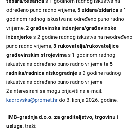
tesara/tesarica
s 1 godinom radnog iskustva na
određeno puno radno vrijeme,
5 zidara/zidarica
s 1
godinom radnog iskustva na određeno puno radno
vrijeme,
2 građevinska inženjera/građevinske
inženjerke
s 2 godine radnog iskustva na neodređeno
puno radno vrijeme,
3 rukovatelja/rukovateljice
građevinskim strojevima
s 1 godinom radnog
iskustva na određeno puno radno vrijeme te
5
radnika/radnica niskogradnje
s 2 godine radnog
iskustva na određeno puno radno vrijeme.
Zainteresirani se mogu prijaviti na e-mail:
kadrovska@promet.hr
do 3. lipnja 2026. godine.
IMB-gradnja d.o.o. za graditeljstvo, trgovinu i
usluge
, traži: