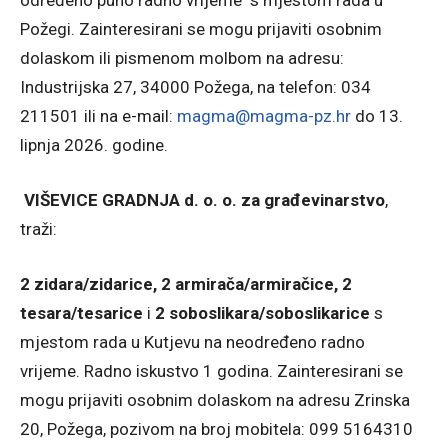
određeno puno radno vrijeme s mjestom rada u
Požegi. Zainteresirani se mogu prijaviti osobnim
dolaskom ili pismenom molbom na adresu:
Industrijska 27, 34000 Požega, na telefon: 034
211501 ili na e-mail:
magma@magma-pz.hr
do 13.
lipnja 2026. godine.
VIŠEVICE GRADNJA d. o. o. za građevinarstvo
,
traži:
2 zidara/zidarice, 2 armirača/armiračice, 2
tesara/tesarice
i
2 soboslikara/soboslikarice
s
mjestom rada u Kutjevu na neodređeno radno
vrijeme. Radno iskustvo 1 godina. Zainteresirani se
mogu prijaviti osobnim dolaskom na adresu Zrinska
20, Požega, pozivom na broj mobitela: 099 5164310