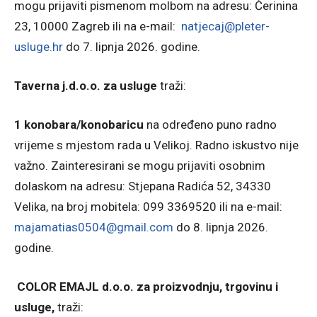
mogu prijaviti pismenom molbom na adresu: Čerinina
23, 10000 Zagreb ili na e-mail:
natjecaj@pleter-
usluge.hr
do 7. lipnja 2026. godine.
Taverna j.d.o.o. za usluge
traži:
1 konobara/konobaricu
na određeno puno radno
vrijeme s mjestom rada u Velikoj. Radno iskustvo nije
važno. Zainteresirani se mogu prijaviti osobnim
dolaskom na adresu: Stjepana Radića 52, 34330
Velika, na broj mobitela: 099 3369520 ili na e-mail:
majamatias0504@gmail.com
do 8. lipnja 2026.
godine.
COLOR EMAJL d.o.o. za proizvodnju, trgovinu i
usluge,
traži: