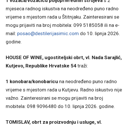
1 vozača/vozačicu poljoprivrednih strojeva
s 2
mjeseca radnog iskustva na neodređeno puno radno
vrijeme s mjestom rada u Štitnjaku. Zainteresirani se
mogu prijaviti na broj mobitela: 099 5185058 ili na e-
mail:
posao@destilerijasimic.com
do 10. lipnja 2026.
godine.
HOUSE OF WINE, ugostiteljski obrt, vl. Nada Sarajlić,
Kutjevo, Republike Hrvatske 54
traži:
1 konobara/konobaricu
na neodređeno puno radno
vrijeme s mjestom rada u Kutjevu. Radno iskustvo nije
važno. Zainteresirani se mogu prijaviti na broj
mobitela: 098 9096480 do 10. lipnja 2026. godine.
TOMISLAV, obrt za proizvodnju i usluge, vl.