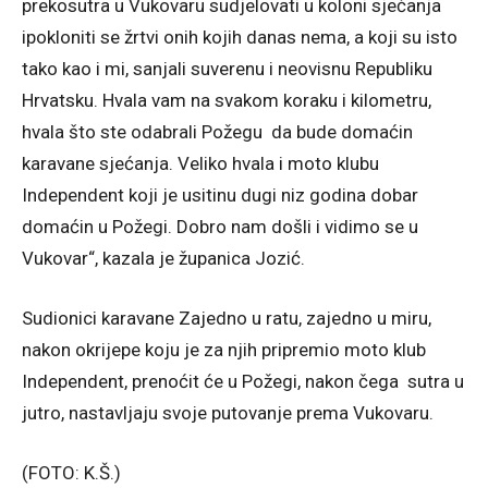
prekosutra u Vukovaru sudjelovati u koloni sjećanja
ipokloniti se žrtvi onih kojih danas nema, a koji su isto
tako kao i mi, sanjali suverenu i neovisnu Republiku
Hrvatsku. Hvala vam na svakom koraku i kilometru,
hvala što ste odabrali Požegu da bude domaćin
karavane sjećanja. Veliko hvala i moto klubu
Independent koji je usitinu dugi niz godina dobar
domaćin u Požegi. Dobro nam došli i vidimo se u
Vukovar“, kazala je županica Jozić.
Sudionici karavane Zajedno u ratu, zajedno u miru,
nakon okrijepe koju je za njih pripremio moto klub
Independent, prenoćit će u Požegi, nakon čega sutra u
jutro, nastavljaju svoje putovanje prema Vukovaru.
(FOTO: K.Š.)