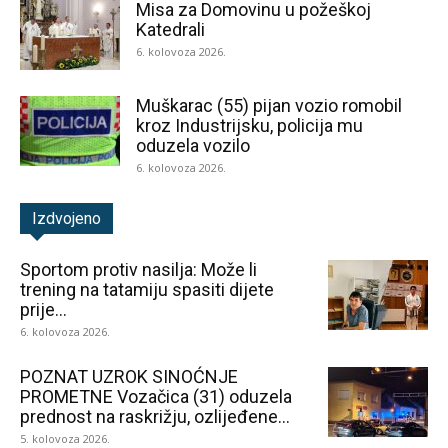
Misa za Domovinu u požeškoj
Katedrali
6. kolovoza 2026.
Muškarac (55) pijan vozio romobil
kroz Industrijsku, policija mu
oduzela vozilo
6. kolovoza 2026.
Izdvojeno
Sportom protiv nasilja: Može li
trening na tatamiju spasiti dijete
prije...
6. kolovoza 2026.
POZNAT UZROK SINOĆNJE
PROMETNE Vozačica (31) oduzela
prednost na raskrižju, ozlijeđene...
5. kolovoza 2026.