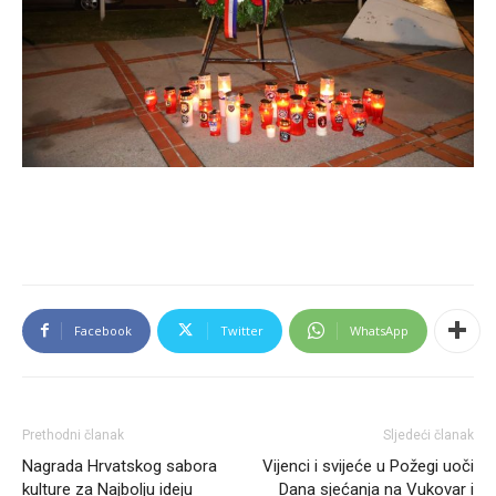
Facebook
Twitter
WhatsApp
Prethodni članak
Sljedeći članak
Nagrada Hrvatskog sabora
Vijenci i svijeće u Požegi uoči
kulture za Najbolju ideju
Dana sjećanja na Vukovar i