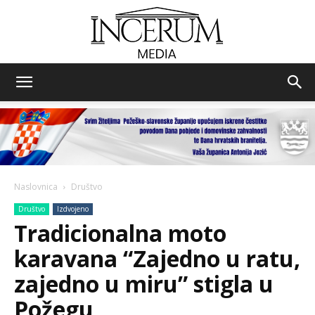
Incerum
media
Naslovnica
Društvo
Društvo
Izdvojeno
Tradicionalna moto
karavana “Zajedno u ratu,
zajedno u miru” stigla u
Požegu