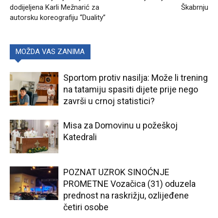
dodijeljena Karli Mežnarić za
Škabrnju
autorsku koreografiju “Duality”
MOŽDA VAS ZANIMA
Sportom protiv nasilja: Može li trening
na tatamiju spasiti dijete prije nego
završi u crnoj statistici?
Misa za Domovinu u požeškoj
Katedrali
POZNAT UZROK SINOĆNJE
PROMETNE Vozačica (31) oduzela
prednost na raskrižju, ozlijeđene
četiri osobe