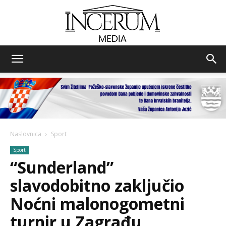
Incerum
media
Naslovnica
Sport
Sport
“Sunderland”
slavodobitno zaključio
Noćni malonogometni
turnir u Zagrađu