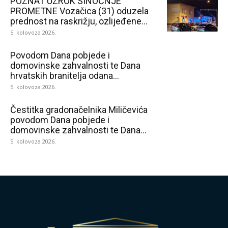
POZNAT UZROK SINOĆNJE
PROMETNE Vozačica (31) oduzela
prednost na raskrižju, ozlijeđene...
5. kolovoza 2026.
Povodom Dana pobjede i
domovinske zahvalnosti te Dana
hrvatskih branitelja odana...
5. kolovoza 2026.
Čestitka gradonačelnika Miličevića
povodom Dana pobjede i
domovinske zahvalnosti te Dana...
5. kolovoza 2026.