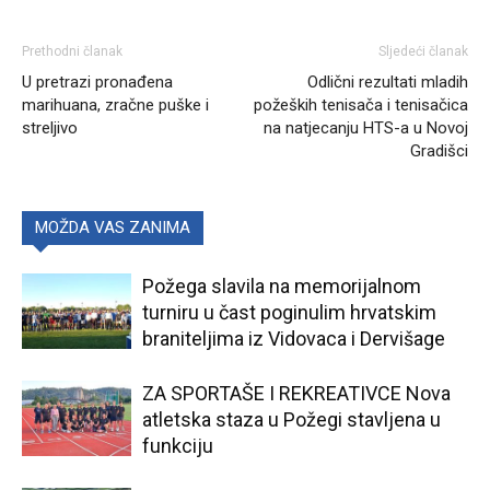
Prethodni članak
Sljedeći članak
U pretrazi pronađena
Odlični rezultati mladih
marihuana, zračne puške i
požeških tenisača i tenisačica
streljivo
na natjecanju HTS-a u Novoj
Gradišci
MOŽDA VAS ZANIMA
Požega slavila na memorijalnom
turniru u čast poginulim hrvatskim
braniteljima iz Vidovaca i Dervišage
ZA SPORTAŠE I REKREATIVCE Nova
atletska staza u Požegi stavljena u
funkciju