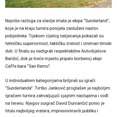
Najviše razloga za slavlje imala je ekipa “Sunderland”,
koja je na kraju turnira ponijela zasluženi naslov
pobjednika. Tijekom cijelog natjecanja pokazali su
tehničku superiornost, taktičku zrelost i izniman timski
duh. U finalu su nadigrali respektabilne Autodijelove
Barišić, dok je treće mjesto pripalo borbenoj ekipi
Caffe bara “San Remo”.
U individualnim kategorijama briljirali su igrači
“Sunderlanda”. Tvrtko Janković proglašen je najboljim
igračem turnira zahvaljujući sjajnim nastupima i vođi
na terenu. Njegov suigrač David Dumančić ponio je
titulu najboljeg vratara, impresioniravši publiku i