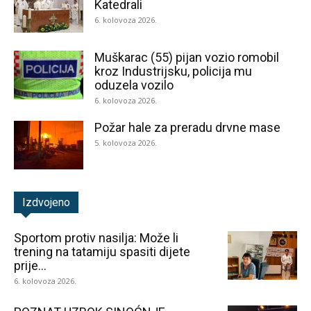
Katedrali
6. kolovoza 2026.
Muškarac (55) pijan vozio romobil
kroz Industrijsku, policija mu
oduzela vozilo
6. kolovoza 2026.
Požar hale za preradu drvne mase
5. kolovoza 2026.
Izdvojeno
Sportom protiv nasilja: Može li
trening na tatamiju spasiti dijete
prije...
6. kolovoza 2026.