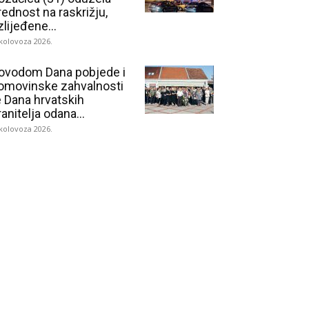
rednost na raskrižju,
zlijeđene...
 kolovoza 2026.
ovodom Dana pobjede i
omovinske zahvalnosti
e Dana hrvatskih
ranitelja odana...
 kolovoza 2026.