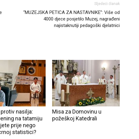
Sljedeći članak
e
“MUZEJSKA PETICA ZA NASTAVNIKE”: Više od
4000 djece posjetilo Muzej, nagrađeni
najistaknutiji pedagoški djelatnici
rotiv nasilja:
Misa za Domovinu u
rening na tatamiju
požeškoj Katedrali
ijete prije nego
crnoj statistici?