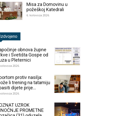
Misa za Domovinu u
požeškoj Katedrali
6. kolovoza 2026.
Izdvojeno
apočinje obnova župne
rkve i Svetišta Gospe od
uza u Pleternici
 kolovoza 2026.
portom protiv nasilja:
ože li trening na tatamiju
asiti dijete prije...
 kolovoza 2026.
OZNAT UZROK
INOĆNJE PROMETNE
ozačica (31) oduzela