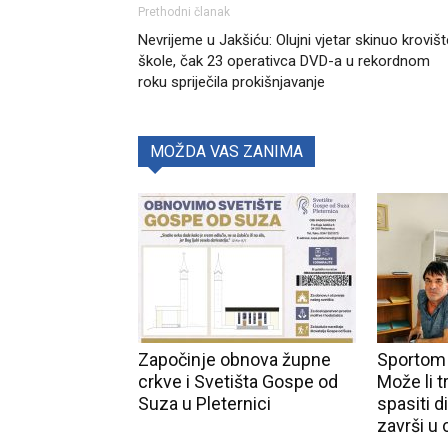
Prethodni članak
Nevrijeme u Jakšiću: Olujni vjetar skinuo krovišt
škole, čak 23 operativca DVD-a u rekordnom
roku spriječila prokišnjavanje
MOŽDA VAS ZANIMA
Započinje obnova župne
Sportom p
crkve i Svetišta Gospe od
Može li t
Suza u Pleternici
spasiti d
završi u 