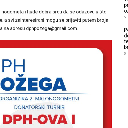
p
o
og nogometa i ljude dobra srca da se odazovu u što
5.
, a svi zainteresirani mogu se prijaviti putem broja
aila na adresu dphpozega@gmail.com.
P
d
t
b
5.