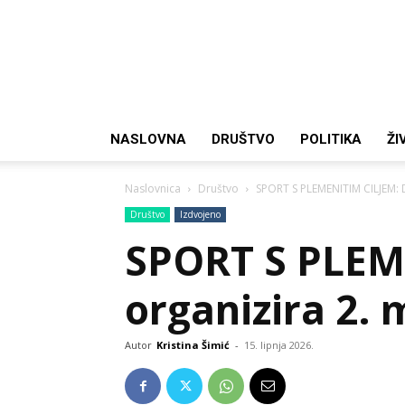
NASLOVNA
DRUŠTVO
POLITIKA
ŽI
Naslovnica
Društvo
SPORT S PLEMENITIM CILJEM: 
Društvo
Izdvojeno
SPORT S PLEM
organizira 2.
Autor
Kristina Šimić
-
15. lipnja 2026.