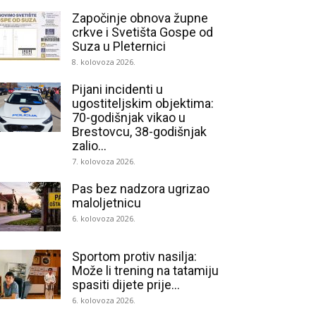
Započinje obnova župne
crkve i Svetišta Gospe od
Suza u Pleternici
8. kolovoza 2026.
Pijani incidenti u
ugostiteljskim objektima:
70-godišnjak vikao u
Brestovcu, 38-godišnjak
zalio...
7. kolovoza 2026.
Pas bez nadzora ugrizao
maloljetnicu
6. kolovoza 2026.
Sportom protiv nasilja:
Može li trening na tatamiju
spasiti dijete prije...
6. kolovoza 2026.