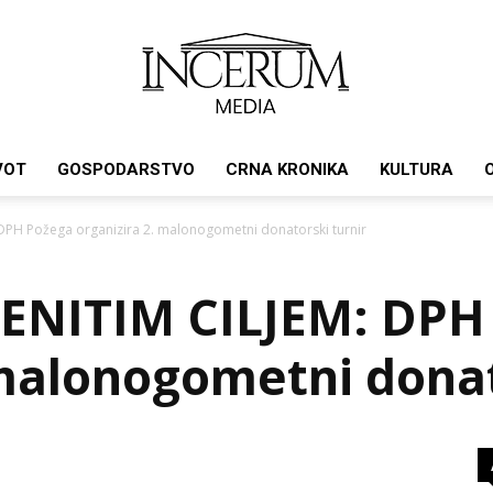
VOT
GOSPODARSTVO
CRNA KRONIKA
KULTURA
Incerum
DPH Požega organizira 2. malonogometni donatorski turnir
ENITIM CILJEM: DPH
media
 malonogometni donat