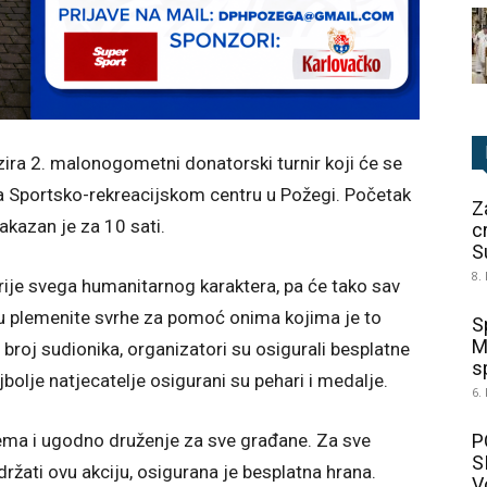
ira 2. malonogometni donatorski turnir koji će se
na Sportsko-rekreacijskom centru u Požegi. Početak
Z
kazan je za 10 sati.
c
S
8.
 prije svega humanitarnog karaktera, pa će tako sav
n u plemenite svrhe za pomoć onima kojima je to
S
M
i broj sudionika, organizatori su osigurali besplatne
sp
ajbolje natjecatelje osigurani su pehari i medalje.
6.
ema i ugodno druženje za sve građane. Za sve
P
S
podržati ovu akciju, osigurana je besplatna hrana.
V