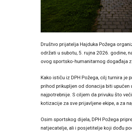
Društvo prijatelja Hajduka Požega organiz
održati u subotu, 5. rujna 2026. godine, 
ovog sportsko-humanitarnog događaja za
Kako ističu iz DPH Požega, cilj turnira je
prihod prikupljen od donacija biti upuće
najpotrebnije. S ciljem da privuku što već
kotizacije za sve prijavljene ekipe, a za n
Osim sportskog dijela, DPH Požega pripr
natjecatelje, ali i posjetitelje koji dođu 