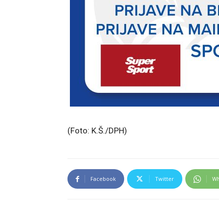
(Foto: K.Š./DPH)
Facebook
Twitter
Wh