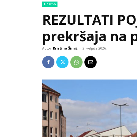
Društvo
REZULTATI PO
prekršaja na 
Autor
Kristina Šimić
-
2. veljače 2026.