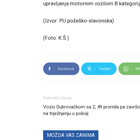
upravljanja motornim vozilom B kategorij
(Izvor: PU požeško-slavonska)
(Foto: K.Š.)
Facebook
Twitter
Wh
Prethodni članak
Vozio Dubrovačkom sa 2, 49 promila pa završi
na triježnjenju u policiji
MOŽDA VAS ZANIMA