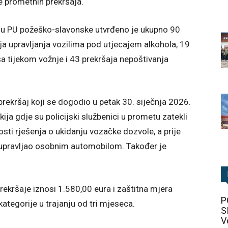
je prometnih prekršaja.
ju PU požeško-slavonske utvrđeno je ukupno 90
ja upravljanja vozilima pod utjecajem alkohola, 19
a tijekom vožnje i 43 prekršaja nepoštivanja
rekršaj koji se dogodio u petak 30. siječnja 2026.
kija gdje su policijski službenici u prometu zatekli
sti rješenja o ukidanju vozačke dozvole, a prije
 upravljao osobnim automobilom. Također je
kršaje iznosi 1.580,00 eura i zaštitna mjera
P
ategorije u trajanju od tri mjeseca.
S
V