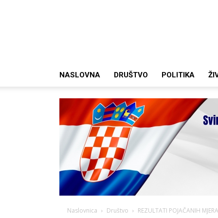
NASLOVNA
DRUŠTVO
POLITIKA
ŽI
Naslovnica
Društvo
REZULTATI POJAČANIH MJERA: