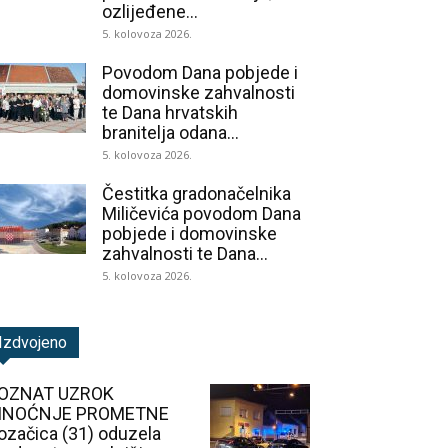
ozlijeđene...
5. kolovoza 2026.
Povodom Dana pobjede i
domovinske zahvalnosti
te Dana hrvatskih
branitelja odana...
5. kolovoza 2026.
Čestitka gradonačelnika
Miličevića povodom Dana
pobjede i domovinske
zahvalnosti te Dana...
5. kolovoza 2026.
Izdvojeno
OZNAT UZROK
INOĆNJE PROMETNE
ozačica (31) oduzela