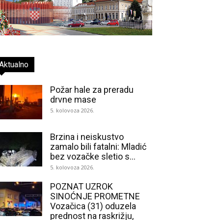
Aktualno
Požar hale za preradu
drvne mase
5. kolovoza 2026.
Brzina i neiskustvo
zamalo bili fatalni: Mladić
bez vozačke sletio s...
5. kolovoza 2026.
POZNAT UZROK
SINOĆNJE PROMETNE
Vozačica (31) oduzela
prednost na raskrižju,