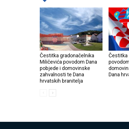
Čestitka gradonačelnika
Čestitka
Miličevića povodom Dana
povodom 
pobjede i domovinske
domovins
zahvalnosti te Dana
Dana hrva
hrvatskih branitelja