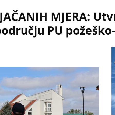
JAČANIH MJERA: Utv
području PU požeško