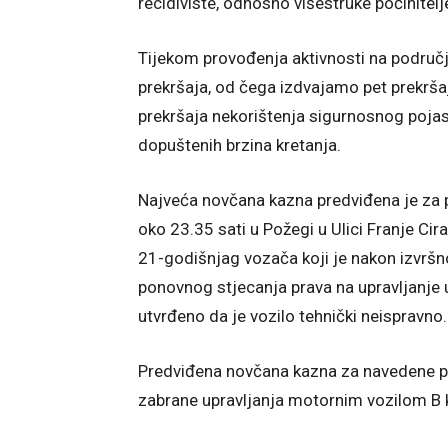
recidiviste, odnosno višestruke počinitel
Tijekom provođenja aktivnosti na područ
prekršaja, od čega izdvajamo pet prekrša
prekršaja nekorištenja sigurnosnog pojas
dopuštenih brzina kretanja.
Najveća novčana kazna predviđena je za p
oko 23.35 sati u Požegi u Ulici Franje Cira
21-godišnjag vozača koji je nakon izvršno
ponovnog stjecanja prava na upravljanje
utvrđeno da je vozilo tehnički neispravno.
Predviđena novčana kazna za navedene pre
zabrane upravljanja motornim vozilom B k