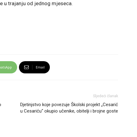
e u trajanju od jednog mjeseca.
atsApp
Email
Sljedeći članak
o
Djetinjstvo koje povezuje Školski projekt „Cesarić
u Cesariću“ okupio učenike, obitelji i brojne goste