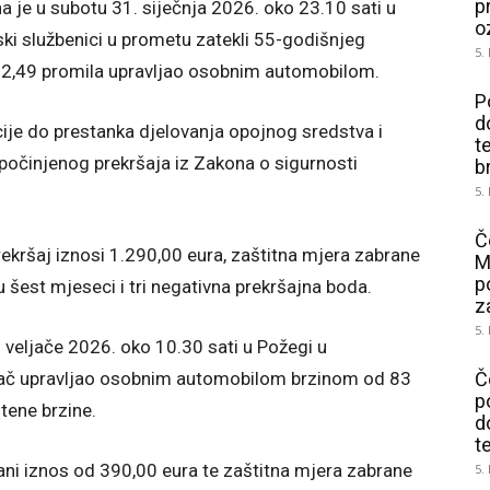
p
a je u subotu 31. siječnja 2026. oko 23.10 sati u
o
jski službenici u prometu zatekli 55-godišnjeg
5.
d 2,49 promila upravljao osobnim automobilom.
P
d
cije do prestanka djelovanja opojnog sredstva i
t
g počinjenog prekršaja iz Zakona o sigurnosti
b
5.
Č
kršaj iznosi 1.290,00 eura, zaštitna mjera zabrane
M
p
u šest mjeseci i tri negativna prekršajna boda.
z
5.
. veljače 2026. oko 10.30 sati u Požegi u
ozač upravljao osobnim automobilom brzinom od 83
Č
p
tene brzine.
d
t
ani iznos od 390,00 eura te zaštitna mjera zabrane
5.