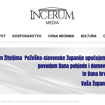
VOT
GOSPODARSTVO
CRNA KRONIKA
KULTURA
Incerum
media
 Utvrđeno 90 prekršaja na području PU požeško-slavonske