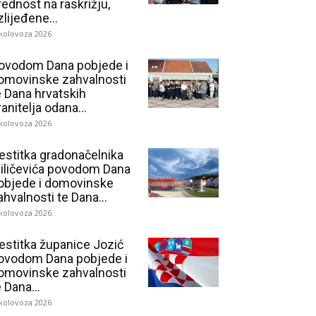
rednost na raskrižju,
zlijeđene...
 kolovoza 2026.
ovodom Dana pobjede i
omovinske zahvalnosti
e Dana hrvatskih
ranitelja odana...
 kolovoza 2026.
estitka gradonačelnika
iličevića povodom Dana
objede i domovinske
ahvalnosti te Dana...
 kolovoza 2026.
estitka županice Jozić
ovodom Dana pobjede i
omovinske zahvalnosti
e Dana...
 kolovoza 2026.