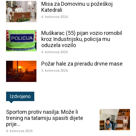
Misa za Domovinu u požeškoj
Katedrali
6. kolovoza 2026.
Muškarac (55) pijan vozio romobil
kroz Industrijsku, policija mu
oduzela vozilo
6. kolovoza 2026.
Požar hale za preradu drvne mase
5. kolovoza 2026.
Izdvojeno
Sportom protiv nasilja: Može li
trening na tatamiju spasiti dijete
prije...
6. kolovoza 2026.