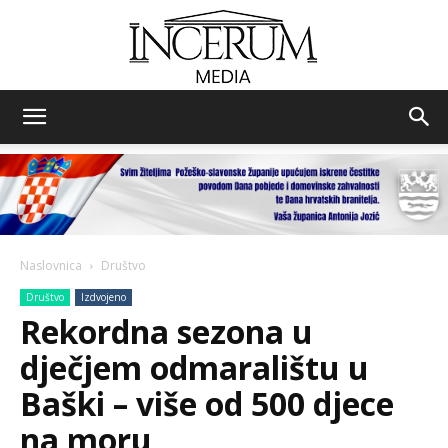
Incerum
media
Naslovnica
Društvo
Društvo
Izdvojeno
Rekordna sezona u
dječjem odmaralištu u
Baški – više od 500 djece
na moru