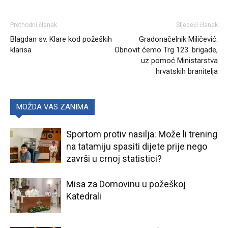
Prethodni članak
Sljedeći članak
Blagdan sv. Klare kod požeških
Gradonačelnik Miličević:
klarisa
Obnovit ćemo Trg 123. brigade,
uz pomoć Ministarstva
hrvatskih branitelja
MOŽDA VAS ZANIMA
Sportom protiv nasilja: Može li trening
na tatamiju spasiti dijete prije nego
završi u crnoj statistici?
Misa za Domovinu u požeškoj
Katedrali