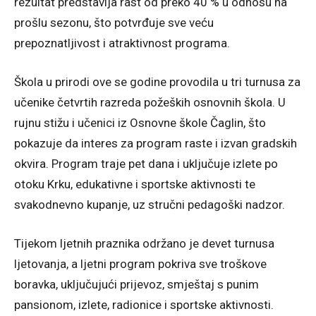
rezultat predstavlja rast od preko 40 % u odnosu na
prošlu sezonu, što potvrđuje sve veću
prepoznatljivost i atraktivnost programa.
Škola u prirodi ove se godine provodila u tri turnusa za
učenike četvrtih razreda požeških osnovnih škola. U
rujnu stižu i učenici iz Osnovne škole Čaglin, što
pokazuje da interes za program raste i izvan gradskih
okvira. Program traje pet dana i uključuje izlete po
otoku Krku, edukativne i sportske aktivnosti te
svakodnevno kupanje, uz stručni pedagoški nadzor.
Tijekom ljetnih praznika održano je devet turnusa
ljetovanja, a ljetni program pokriva sve troškove
boravka, uključujući prijevoz, smještaj s punim
pansionom, izlete, radionice i sportske aktivnosti.