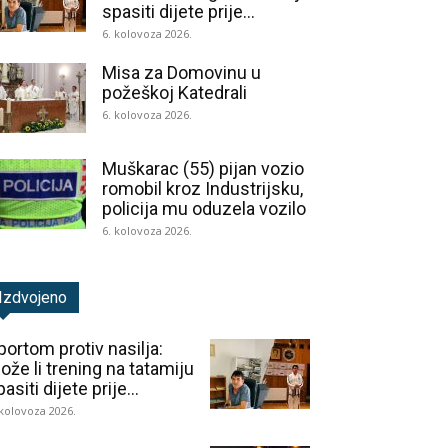
spasiti dijete prije...
6. kolovoza 2026.
Misa za Domovinu u
požeškoj Katedrali
6. kolovoza 2026.
Muškarac (55) pijan vozio
romobil kroz Industrijsku,
policija mu oduzela vozilo
6. kolovoza 2026.
Izdvojeno
portom protiv nasilja:
ože li trening na tatamiju
asiti dijete prije...
 kolovoza 2026.