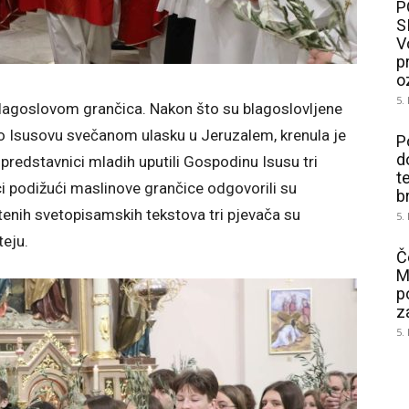
P
S
V
p
o
5.
 blagoslovom grančica. Nakon što su blagoslovljene
o Isusovu svečanom ulasku u Jeruzalem, krenula je
P
d
 predstavnici mladih uputili Gospodinu Isusu tri
t
ici podižući maslinove grančice odgovorili su
b
štenih svetopisamskih tekstova tri pjevača su
5.
eju.
Č
M
p
z
5.