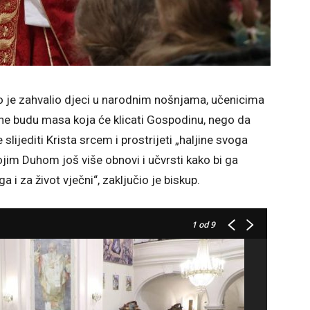
Ivo je zahvalio djeci u narodnim nošnjama, učenicima
 ne budu masa koja će klicati Gospodinu, nego da
lijediti Krista srcem i prostrijeti „haljine svoga
im Duhom još više obnovi i učvrsti kako bi ga
ega i za život vječni“, zaključio je biskup.
1
od 9