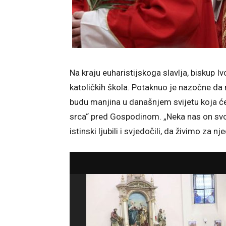
Na kraju euharistijskoga slavlja, biskup 
katoličkih škola. Potaknuo je nazočne da
budu manjina u današnjem svijetu koja će s
srca“ pred Gospodinom. „Neka nas on svoj
istinski ljubili i svjedočili, da živimo za nj