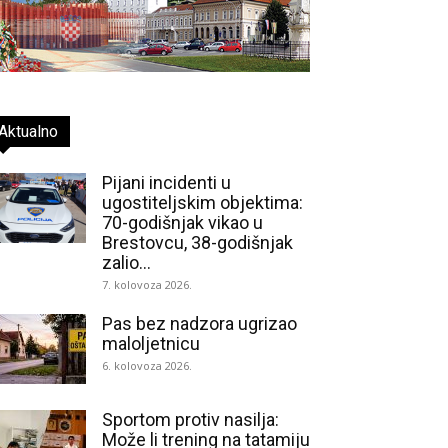
Aktualno
Pijani incidenti u
ugostiteljskim objektima:
70-godišnjak vikao u
Brestovcu, 38-godišnjak
zalio...
7. kolovoza 2026.
Pas bez nadzora ugrizao
maloljetnicu
6. kolovoza 2026.
Sportom protiv nasilja:
Može li trening na tatamiju