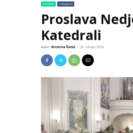
Društvo
Izdvojeno
Proslava Nedj
Katedrali
Autor
Kristina Šimić
-
29. ožujka 2026.