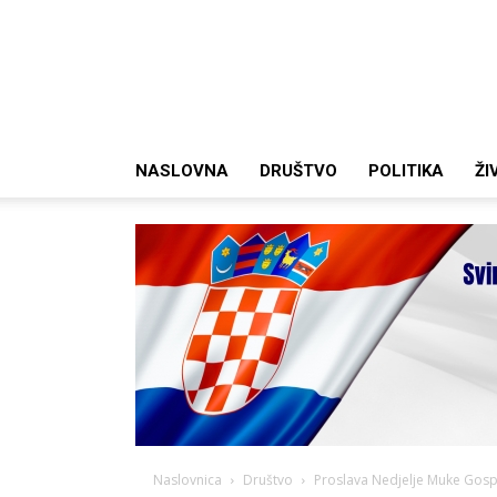
NASLOVNA
DRUŠTVO
POLITIKA
ŽI
Naslovnica
Društvo
Proslava Nedjelje Muke Gosp