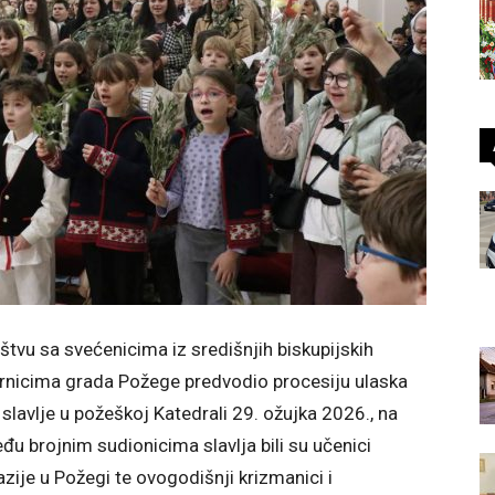
štvu sa svećenicima iz središnjih biskupijskih
jernicima grada Požege predvodio procesiju ulaska
lavlje u požeškoj Katedrali 29. ožujka 2026., na
u brojnim sudionicima slavlja bili su učenici
zije u Požegi te ovogodišnji krizmanici i