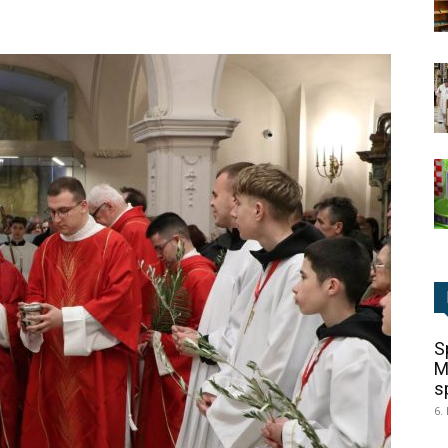
S
M
sp
6.