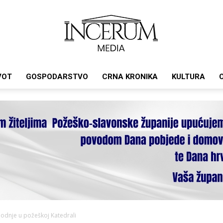
VOT
GOSPODARSTVO
CRNA KRONIKA
KULTURA
Incerum
media
odnje u požeškoj Katedrali