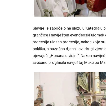
Slavlje je započelo na ulazu u Katedralu
grančice i naviješten evanđeoski ulomak 
procesija ulazna procesija, nakon koje su
poklika, a nazočna djeca i svi drugi vjern
pjevajući „Hosana u visini“. Nakon navije
svečano proglasila navještaj Muke po Mat