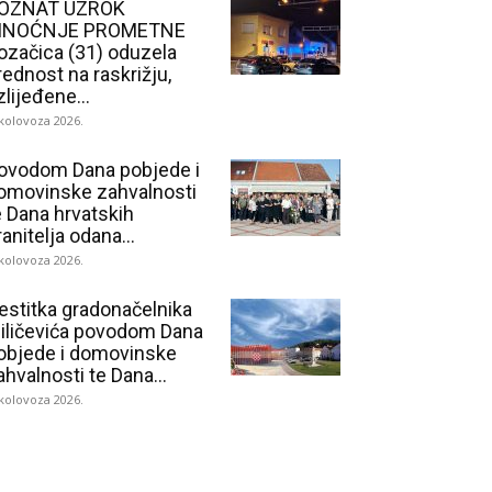
OZNAT UZROK
INOĆNJE PROMETNE
ozačica (31) oduzela
rednost na raskrižju,
zlijeđene...
 kolovoza 2026.
ovodom Dana pobjede i
omovinske zahvalnosti
e Dana hrvatskih
ranitelja odana...
 kolovoza 2026.
estitka gradonačelnika
iličevića povodom Dana
objede i domovinske
ahvalnosti te Dana...
 kolovoza 2026.