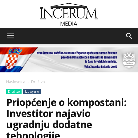
Incerum
media
Naslovnica
Društvo
Društvo
Izdvojeno
Priopćenje o kompostani:
Investitor najavio
ugradnju dodatne
tehnologije