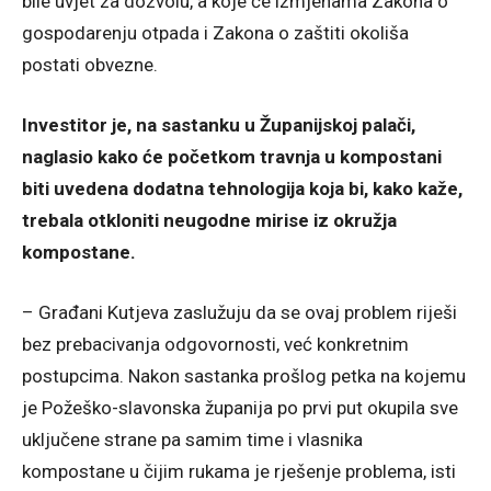
bile uvjet za dozvolu, a koje će izmjenama Zakona o
gospodarenju otpada i Zakona o zaštiti okoliša
postati obvezne.
Investitor je, na sastanku u Županijskoj palači,
naglasio kako će početkom travnja u kompostani
biti uvedena dodatna tehnologija koja bi, kako kaže,
trebala otkloniti neugodne mirise iz okružja
kompostane.
– Građani Kutjeva zaslužuju da se ovaj problem riješi
bez prebacivanja odgovornosti, već konkretnim
postupcima. Nakon sastanka prošlog petka na kojemu
je Požeško-slavonska županija po prvi put okupila sve
uključene strane pa samim time i vlasnika
kompostane u čijim rukama je rješenje problema, isti