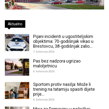
Aktualno
Pijani incidenti u ugostiteljskim
objektima: 70-godišnjak vikao u
Brestovcu, 38-godišnjak zalio...
7. kolovoza 2026.
Pas bez nadzora ugrizao
maloljetnicu
6. kolovoza 2026.
Sportom protiv nasilja: Može li
trening na tatamiju spasiti dijete
prije...
6. kolovoza 2026.
Misa za Domovinu u požeškoj