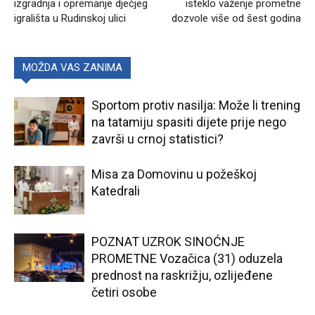
izgradnja i opremanje dječjeg
isteklo važenje prometne
igrališta u Rudinskoj ulici
dozvole više od šest godina
MOŽDA VAS ZANIMA
Sportom protiv nasilja: Može li trening
na tatamiju spasiti dijete prije nego
završi u crnoj statistici?
Misa za Domovinu u požeškoj
Katedrali
POZNAT UZROK SINOĆNJE
PROMETNE Vozačica (31) oduzela
prednost na raskrižju, ozlijeđene
četiri osobe