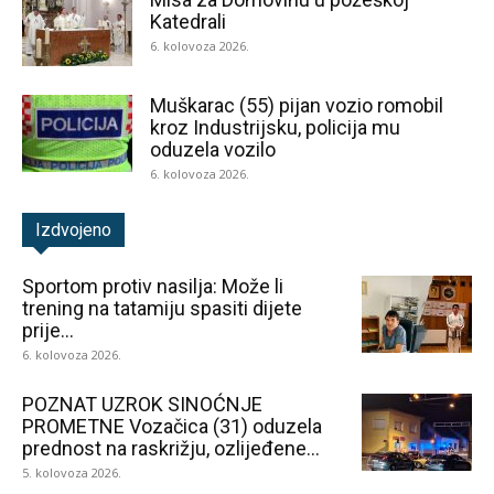
Katedrali
6. kolovoza 2026.
Muškarac (55) pijan vozio romobil
kroz Industrijsku, policija mu
oduzela vozilo
6. kolovoza 2026.
Izdvojeno
Sportom protiv nasilja: Može li
trening na tatamiju spasiti dijete
prije...
6. kolovoza 2026.
POZNAT UZROK SINOĆNJE
PROMETNE Vozačica (31) oduzela
prednost na raskrižju, ozlijeđene...
5. kolovoza 2026.