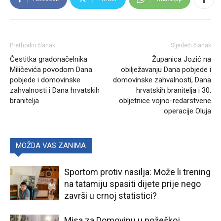
Prethodni članak
Sljedeći članak
Čestitka gradonačelnika
Županica Jozić na
Miličevića povodom Dana
obilježavanju Dana pobjede i
pobjede i domovinske
domovinske zahvalnosti, Dana
zahvalnosti i Dana hrvatskih
hrvatskih branitelja i 30.
branitelja
obljetnice vojno-redarstvene
operacije Oluja
MOŽDA VAS ZANIMA
Sportom protiv nasilja: Može li trening
na tatamiju spasiti dijete prije nego
završi u crnoj statistici?
Misa za Domovinu u požeškoj