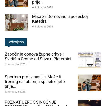
prije...
6. kolovoza 2026.
Misa za Domovinu u požeškoj
Katedrali
6. kolovoza 2026.
Izdvojeno
Započinje obnova župne crkve i
Svetišta Gospe od Suza u Pleternici
8. kolovoza 2026.
Sportom protiv nasilja: Može li
trening na tatamiju spasiti dijete
prije...
6. kolovoza 2026.
POZNAT UZROK SINOĆNJE