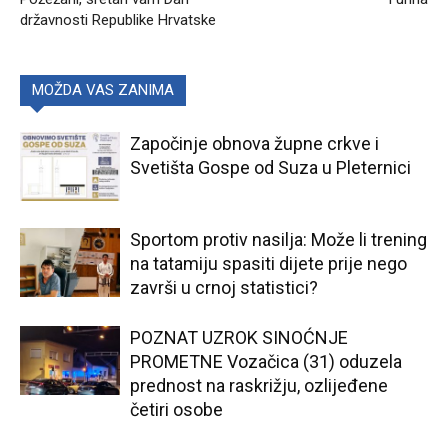
državnosti Republike Hrvatske
MOŽDA VAS ZANIMA
Započinje obnova župne crkve i
Svetišta Gospe od Suza u Pleternici
Sportom protiv nasilja: Može li trening
na tatamiju spasiti dijete prije nego
završi u crnoj statistici?
POZNAT UZROK SINOĆNJE
PROMETNE Vozačica (31) oduzela
prednost na raskrižju, ozlijeđene
četiri osobe