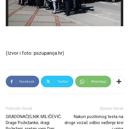
(Izvor i foto: pszupanija.hr)
Facebook
Twitter
WhatsApp
Prethodni članak
Sljedeći članak
GRADONAČELNIK MILIČEVIĆ:
Nakon pozitivnog testa na
Drage Požežanke, dragi
droge vozač odbio vađenje krvi
Požežani, sretan vam Dan
i urina