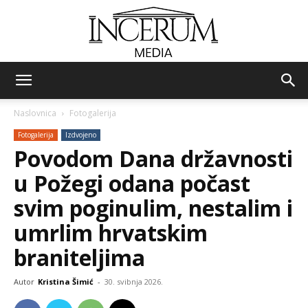
Incerum
Naslovnica
Fotogalerija
Fotogalerija
Izdvojeno
media
Povodom Dana državnosti
u Požegi odana počast
svim poginulim, nestalim i
umrlim hrvatskim
braniteljima
Autor
Kristina Šimić
-
30. svibnja 2026.