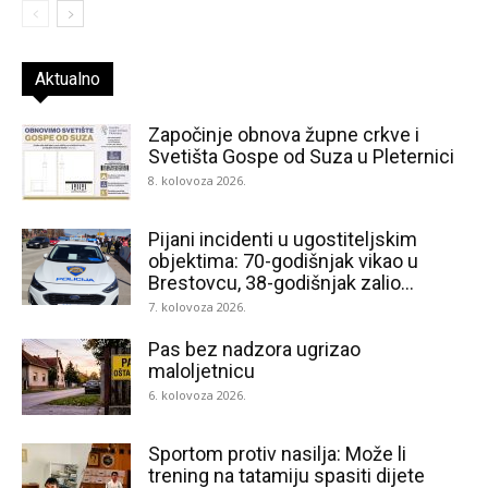
Aktualno
Započinje obnova župne crkve i
Svetišta Gospe od Suza u Pleternici
8. kolovoza 2026.
Pijani incidenti u ugostiteljskim
objektima: 70-godišnjak vikao u
Brestovcu, 38-godišnjak zalio...
7. kolovoza 2026.
Pas bez nadzora ugrizao
maloljetnicu
6. kolovoza 2026.
Sportom protiv nasilja: Može li
trening na tatamiju spasiti dijete