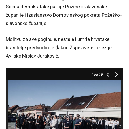
Socijaldemokratske partije Požeško-slavonske
županije i izaslanstvo Domovinskog pokreta Požeško-
slavonske županije.
Molitvu za sve poginule, nestale i umrle hrvatske
branitelje predvodio je đakon Župe svete Terezije
Avilske Mislav Juraković.
1
od 16