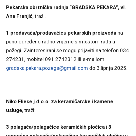
Pekarska obrtnička radnja “GRADSKA PEKARA”, vl.
Ana Franjić
, traži.
1 prodavača/prodavačicu pekarskih proizvoda
na
puno određeno radno vrijeme s mjestom rada u
požegi. Zainteresirani se mogu prijaviti na telefon 034
274231, mobitel 091 2742312 ili e-mailom:
gradska.pekara.pozega@gmail.com
do 3.lipnja 2025.
Niko Fliese j.d.o.o. za keramičarske i kamene
usluge
, traži:
3 polagača/polagačice keramičkih pločica
i
3
pomoćna polagača/polagačice keramičkih pločica
s