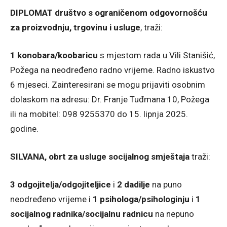
DIPLOMAT društvo s ograničenom odgovornošću
za proizvodnju, trgovinu i usluge
, traži:
1 konobara/koobaricu
s mjestom rada u Vili Stanišić,
Požega na neodređeno radno vrijeme. Radno iskustvo
6 mjeseci. Zainteresirani se mogu prijaviti osobnim
dolaskom na adresu: Dr. Franje Tuđmana 10, Požega
ili na mobitel: 098 9255370 do 15. lipnja 2025.
godine.
SILVANA, obrt za usluge socijalnog smještaja
traži:
3 odgojitelja/odgojiteljice
i
2 dadilje
na puno
neodređeno vrijeme i
1 psihologa/psihologinju
i
1
socijalnog radnika/socijalnu radnicu
na nepuno