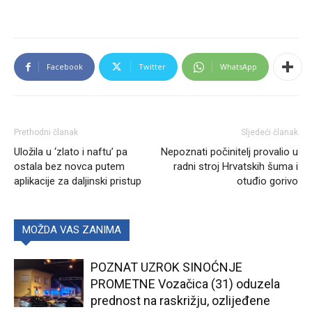
Facebook
Twitter
WhatsApp
Prethodni članak
Sljedeći članak
Uložila u ‘zlato i naftu’ pa
Nepoznati počinitelj provalio u
ostala bez novca putem
radni stroj Hrvatskih šuma i
aplikacije za daljinski pristup
otuđio gorivo
MOŽDA VAS ZANIMA
POZNAT UZROK SINOĆNJE
PROMETNE Vozačica (31) oduzela
prednost na raskrižju, ozlijeđene