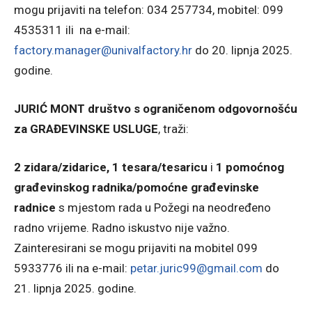
mogu prijaviti na telefon: 034 257734, mobitel: 099
4535311 ili na e-mail:
factory.manager@univalfactory.hr
do 20. lipnja 2025.
godine.
JURIĆ MONT društvo s ograničenom odgovornošću
za GRAĐEVINSKE USLUGE
, traži:
2 zidara/zidarice, 1 tesara/tesaricu
i
1 pomoćnog
građevinskog radnika/pomoćne građevinske
radnice
s mjestom rada u Požegi na neodređeno
radno vrijeme. Radno iskustvo nije važno.
Zainteresirani se mogu prijaviti na mobitel 099
5933776 ili na e-mail:
petar.juric99@gmail.com
do
21. lipnja 2025. godine.