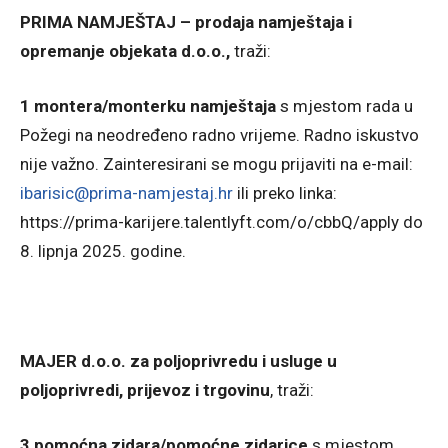
PRIMA NAMJEŠTAJ – prodaja namještaja i
opremanje objekata d.o.o.,
traži:
1 montera/monterku namještaja
s mjestom rada u
Požegi na neodređeno radno vrijeme. Radno iskustvo
nije važno. Zainteresirani se mogu prijaviti na e-mail:
ibarisic@prima-namjestaj.hr
ili preko linka:
https://prima-karijere.talentlyft.com/o/cbbQ/apply do
8. lipnja 2025. godine.
MAJER d.o.o. za poljoprivredu i usluge u
poljoprivredi, prijevoz i trgovinu
, traži:
3 pomoćna zidara/pomoćne zidarice
s mjestom