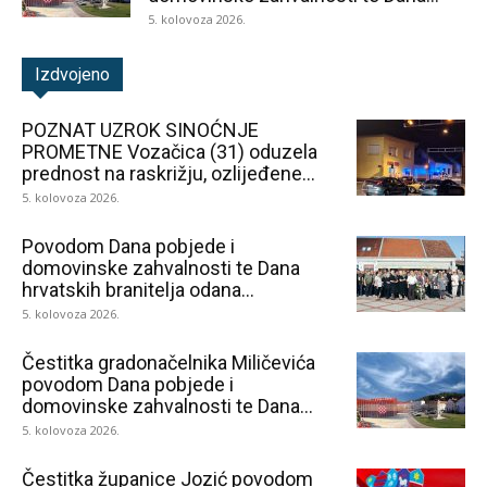
5. kolovoza 2026.
Izdvojeno
POZNAT UZROK SINOĆNJE
PROMETNE Vozačica (31) oduzela
prednost na raskrižju, ozlijeđene...
5. kolovoza 2026.
Povodom Dana pobjede i
domovinske zahvalnosti te Dana
hrvatskih branitelja odana...
5. kolovoza 2026.
Čestitka gradonačelnika Miličevića
povodom Dana pobjede i
domovinske zahvalnosti te Dana...
5. kolovoza 2026.
Čestitka županice Jozić povodom