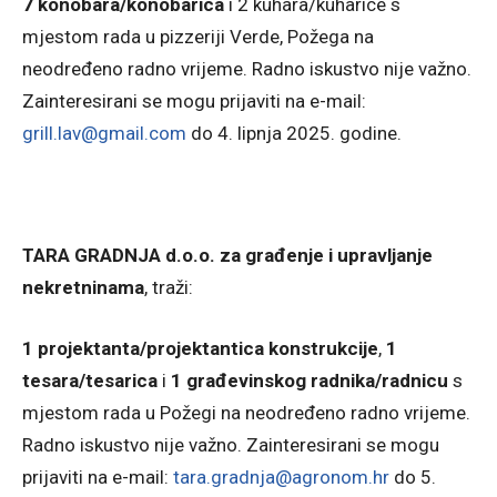
7 konobara/konobarica
i 2 kuhara/kuharice s
mjestom rada u pizzeriji Verde, Požega na
neodređeno radno vrijeme. Radno iskustvo nije važno.
Zainteresirani se mogu prijaviti na e-mail:
grill.lav@gmail.com
do 4. lipnja 2025. godine.
TARA GRADNJA d.o.o. za građenje i upravljanje
nekretninama
, traži:
1 projektanta/projektantica konstrukcije
,
1
tesara/tesarica
i
1 građevinskog radnika/radnicu
s
mjestom rada u Požegi na neodređeno radno vrijeme.
Radno iskustvo nije važno. Zainteresirani se mogu
prijaviti na e-mail:
tara.gradnja@agronom.hr
do 5.