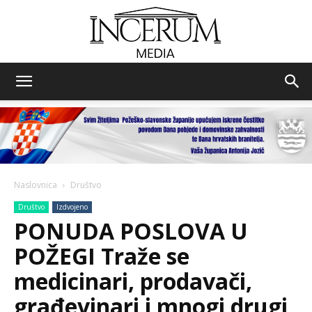
Incerum
media
Naslovnica
Društvo
Društvo
Izdvojeno
PONUDA POSLOVA U
POŽEGI Traže se
medicinari, prodavači,
građevinari i mnogi drugi