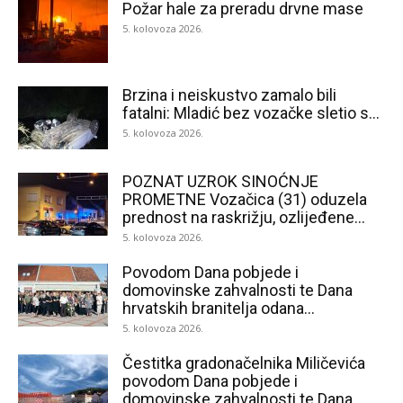
Požar hale za preradu drvne mase
5. kolovoza 2026.
Brzina i neiskustvo zamalo bili
fatalni: Mladić bez vozačke sletio s...
5. kolovoza 2026.
POZNAT UZROK SINOĆNJE
PROMETNE Vozačica (31) oduzela
prednost na raskrižju, ozlijeđene...
5. kolovoza 2026.
Povodom Dana pobjede i
domovinske zahvalnosti te Dana
hrvatskih branitelja odana...
5. kolovoza 2026.
Čestitka gradonačelnika Miličevića
povodom Dana pobjede i
domovinske zahvalnosti te Dana...