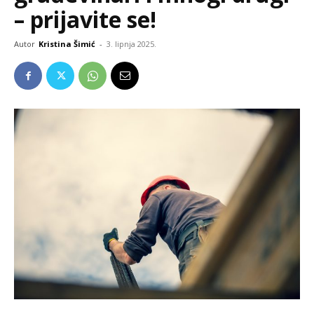
– prijavite se!
Autor
Kristina Šimić
-
3. lipnja 2025.