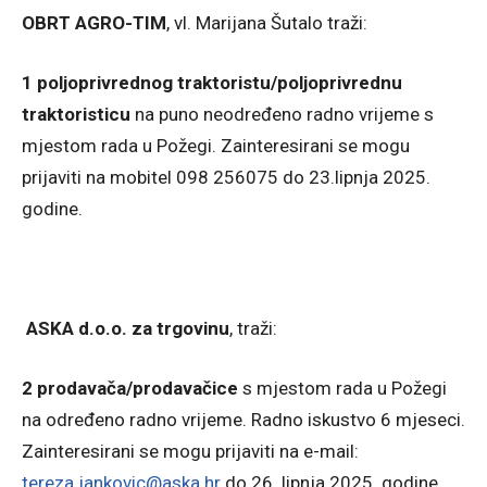
OBRT AGRO-TIM
, vl. Marijana Šutalo traži:
1 poljoprivrednog traktoristu/poljoprivrednu
traktoristicu
na puno neodređeno radno vrijeme s
mjestom rada u Požegi. Zainteresirani se mogu
prijaviti na mobitel 098 256075 do 23.lipnja 2025.
godine.
ASKA d.o.o. za trgovinu
, traži:
2 prodavača/prodavačice
s mjestom rada u Požegi
na određeno radno vrijeme. Radno iskustvo 6 mjeseci.
Zainteresirani se mogu prijaviti na e-mail:
tereza.jankovic@aska.hr
do 26. lipnja 2025. godine.