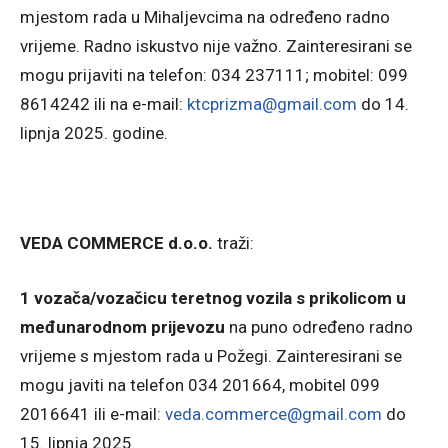
mjestom rada u Mihaljevcima na određeno radno
vrijeme. Radno iskustvo nije važno. Zainteresirani se
mogu prijaviti na telefon: 034 237111; mobitel: 099
8614242 ili na e-mail:
ktcprizma@gmail.com
do 14.
lipnja 2025. godine.
VEDA COMMERCE d.o.o.
traži:
1 vozača/vozačicu teretnog vozila s prikolicom u
međunarodnom prijevozu
na puno određeno radno
vrijeme s mjestom rada u Požegi. Zainteresirani se
mogu javiti na telefon 034 201664, mobitel 099
2016641 ili e-mail:
veda.commerce@gmail.com
do
15. lipnja 2025.