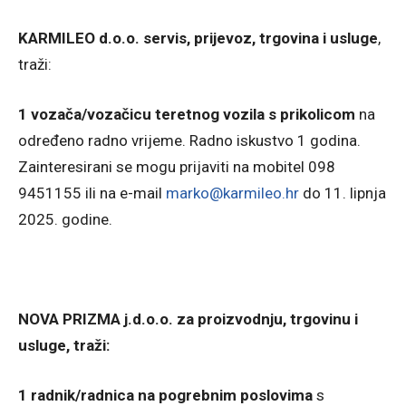
KARMILEO d.o.o. servis, prijevoz, trgovina i usluge
,
traži:
1 vozača/vozačicu teretnog vozila s prikolicom
na
određeno radno vrijeme. Radno iskustvo 1 godina.
Zainteresirani se mogu prijaviti na mobitel 098
9451155 ili na e-mail
marko@karmileo.hr
do 11. lipnja
2025. godine.
NOVA PRIZMA j.d.o.o. za proizvodnju, trgovinu i
usluge, traži:
1 radnik/radnica na pogrebnim poslovima
s