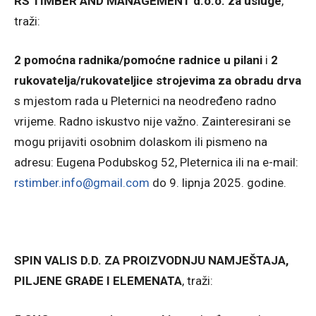
RS TIMBER AND MANAGEMENT d.o.o. za usluge
,
traži:
2 pomoćna radnika/pomoćne radnice u pilani
i
2
rukovatelja/rukovateljice strojevima za obradu drva
s mjestom rada u Pleternici na neodređeno radno
vrijeme. Radno iskustvo nije važno. Zainteresirani se
mogu prijaviti osobnim dolaskom ili pismeno na
adresu: Eugena Podubskog 52, Pleternica ili na e-mail:
rstimber.info@gmail.com
do 9. lipnja 2025. godine.
SPIN VALIS D.D. ZA PROIZVODNJU NAMJEŠTAJA,
PILJENE GRAĐE I ELEMENATA
, traži: