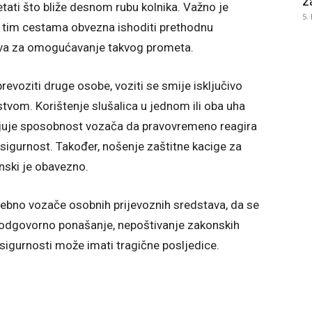
z
ati što bliže desnom rubu kolnika. Važno je
5.
ja tim cestama obvezna ishoditi prethodnu
ova za omogućavanje takvog prometa.
evoziti druge osobe, voziti se smije isključivo
tvom. Korištenje slušalica u jednom ili oba uha
njuje sposobnost vozača da pravovremeno reagira
sigurnost. Također, nošenje zaštitne kacige za
nski je obavezno.
ebno vozače osobnih prijevoznih sredstava, da se
eodgovorno ponašanje, nepoštivanje zakonskih
sigurnosti može imati tragične posljedice.