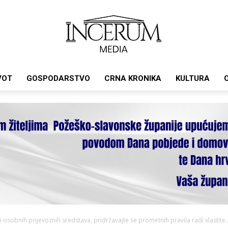
VOT
GOSPODARSTVO
CRNA KRONIKA
KULTURA
Incerum
media
sobnih prijevoznih sredstava, pridržavajte se prometnih pravila radi vlastite..