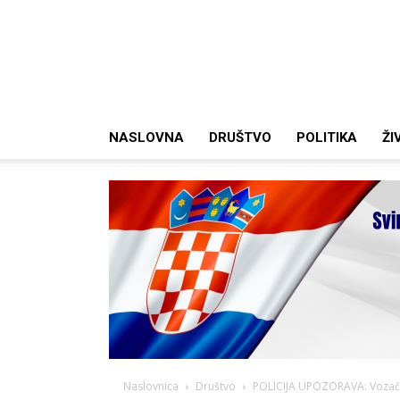
NASLOVNA
DRUŠTVO
POLITIKA
ŽI
Naslovnica
Društvo
POLICIJA UPOZORAVA: Vozači o