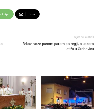
atsApp
Email
Sljedeći članak
ao
Brkovi voze punom parom po regiji, a uskoro
stižu u Orahovicu