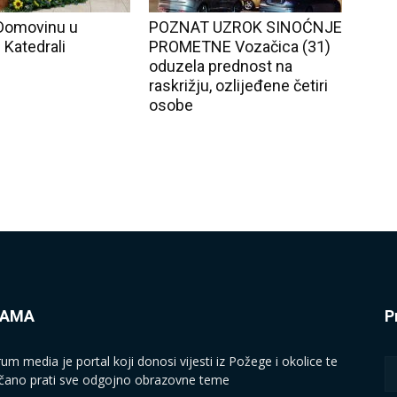
Domovinu u
POZNAT UZROK SINOĆNJE
 Katedrali
PROMETNE Vozačica (31)
oduzela prednost na
raskrižju, ozlijeđene četiri
osobe
NAMA
P
rum media je portal koji donosi vijesti iz Požege i okolice te
čano prati sve odgojno obrazovne teme