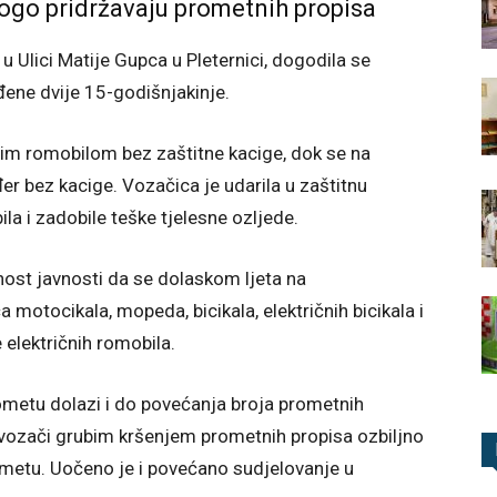
rogo pridržavaju prometnih propisa
u Ulici Matije Gupca u Pleternici, dogodila se
đene dvije 15-godišnjakinje.
čnim romobilom bez zaštitne kacige, dok se na
er bez kacige. Vozačica je udarila u zaštitnu
la i zadobile teške tjelesne ozljede.
st javnosti da se dolaskom ljeta na
motocikala, mopeda, bicikala, električnih bicikala i
električnih romobila.
rometu dolazi i do povećanja broja prometnih
 vozači grubim kršenjem prometnih propisa ozbiljno
rometu. Uočeno je i povećano sudjelovanje u