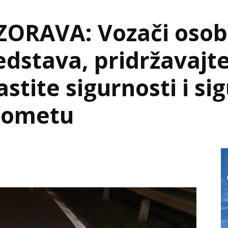
ZORAVA: Vozači osob
redstava, pridržavajt
astite sigurnosti i si
prometu