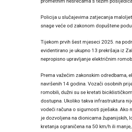
prometnim nesrećama s težim posljedic
Policija u slučajevima zatjecanja malolje
snage veće od zakonom dopuštene poduz
Tijekom prvih šest mjeseci 2025. na pod
evidentirano je ukupno 13 prekršaja iz Z
nepropisno upravljanje električnim romob
Prema važećim zakonskim odredbama, ele
navršenih 14 godina. Vozači osobnih prije
romobili, dužni su se kretati biciklističk
dostupna. Ukoliko takva infrastruktura ni
vodeći računa o sigurnosti pješaka. Ako ne
je dozvoljena na dionicama županijskih, lo
kretanja ograničena na 50 km/h ili manje