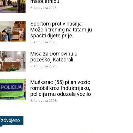
maloljetnicu
6. kolovoza 2026.
Sportom protiv nasilja:
Može li trening na tatamiju
spasiti dijete prije...
6. kolovoza 2026.
Misa za Domovinu u
požeškoj Katedrali
6. kolovoza 2026.
Muškarac (55) pijan vozio
romobil kroz Industrijsku,
policija mu oduzela vozilo
6. kolovoza 2026.
Izdvojeno