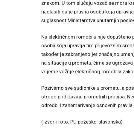
znakom. U tom slučaju vozač se mora kret
naglasiti da je pravna osoba koja upravl
suglasnost Ministarstva unutarnjih posl
Na električnom romobilu nije dopušteno pr
osoba koja upravlja tim prijevoznim sreds
također je zabranjeno jer značajno uma
na situacije u prometu, čime se ugrožava 
vrijeme vožnje električnog romobila zako
Pozivamo sve sudionike u prometu, a pos
strogo pridržavaju prometnih propisa. N
odredbi i zanemarivanje osnovnih pravila 
(Izvor i foto: PU požeško-slavonska)