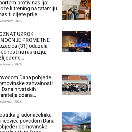
portom protiv nasilja:
ože li trening na tatamiju
asiti dijete prije...
 kolovoza 2026.
OZNAT UZROK
INOĆNJE PROMETNE
ozačica (31) oduzela
rednost na raskrižju,
zlijeđene...
 kolovoza 2026.
ovodom Dana pobjede i
omovinske zahvalnosti
e Dana hrvatskih
ranitelja odana...
 kolovoza 2026.
estitka gradonačelnika
iličevića povodom Dana
objede i domovinske