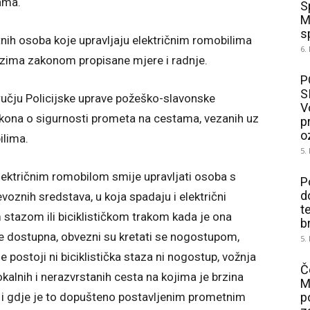
ama.
S
M
sp
tnih osoba koje upravljaju električnim romobilima
6.
ima zakonom propisane mjere i radnje.
P
S
ručju Policijske uprave požeško-slavonske
V
akona o sigurnosti prometa na cestama, vezanih uz
p
o
ilima.
5.
ktričnim romobilom smije upravljati osoba s
P
d
voznih sredstava, u koja spadaju i električni
t
om stazom ili biciklističkom trakom kada je ona
b
je dostupna, obvezni su kretati se nogostupom,
5.
 postoji ni biciklistička staza ni nogostup, vožnja
Č
kalnih i nerazvrstanih cesta na kojima je brzina
M
, i gdje je to dopušteno postavljenim prometnim
p