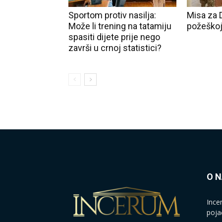
Sportom protiv nasilja:
Misa za 
Može li trening na tatamiju
požeškoj
spasiti dijete prije nego
završi u crnoj statistici?
O 
Ince
poja