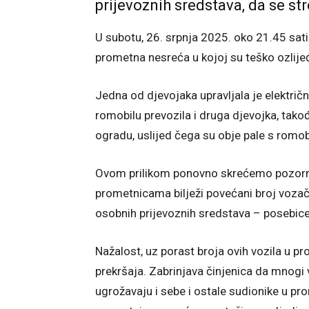
prijevoznih sredstava, da se st
U subotu, 26. srpnja 2025. oko 21.45 sati 
prometna nesreća u kojoj su teško ozlije
Jedna od djevojaka upravljala je elektri
romobilu prevozila i druga djevojka, takođ
ogradu, uslijed čega su obje pale s romobi
Ovom prilikom ponovno skrećemo pozorno
prometnicama bilježi povećani broj vozača 
osobnih prijevoznih sredstava – posebice 
Nažalost, uz porast broja ovih vozila u p
prekršaja. Zabrinjava činjenica da mnogi
ugrožavaju i sebe i ostale sudionike u p