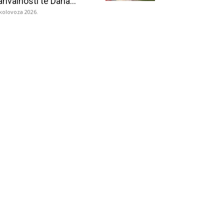
ahvalnosti te Dana...
 kolovoza 2026.