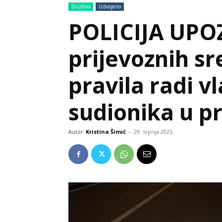
Društvo
Izdvojeno
POLICIJA UPO
prijevoznih s
pravila radi vl
sudionika u 
Autor
Kristina Šimić
-
29. srpnja 2025.