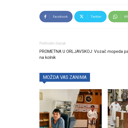
Facebook
Twitter
Wh
Prethodni članak
PROMETNA U ORLJAVSKOJ: Vozač mopeda p
na kolnik
MOŽDA VAS ZANIMA