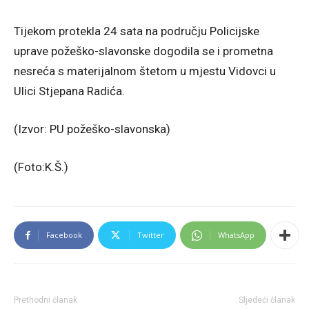
Tijekom protekla 24 sata na području Policijske
uprave požeško-slavonske dogodila se i prometna
nesreća s materijalnom štetom u mjestu Vidovci u
Ulici Stjepana Radića.
(Izvor: PU požeško-slavonska)
(Foto:K.Š.)
Facebook
Twitter
WhatsApp
Prethodni članak
Sljedeći članak