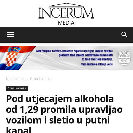
Incerum
media
Naslovnica
Crna kronika
Crna kronika
Pod utjecajem alkohola
od 1,29 promila upravljao
vozilom i sletio u putni
kanal