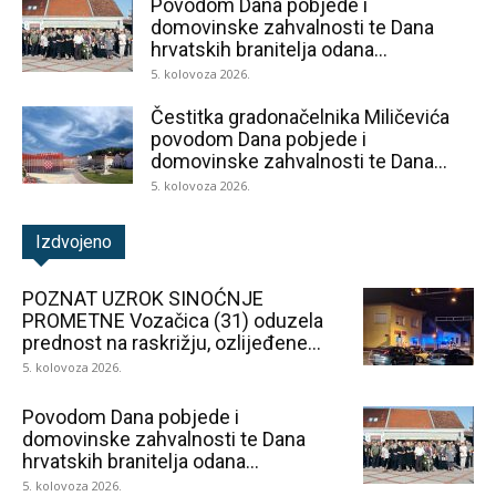
Povodom Dana pobjede i
domovinske zahvalnosti te Dana
hrvatskih branitelja odana...
5. kolovoza 2026.
Čestitka gradonačelnika Miličevića
povodom Dana pobjede i
domovinske zahvalnosti te Dana...
5. kolovoza 2026.
Izdvojeno
POZNAT UZROK SINOĆNJE
PROMETNE Vozačica (31) oduzela
prednost na raskrižju, ozlijeđene...
5. kolovoza 2026.
Povodom Dana pobjede i
domovinske zahvalnosti te Dana
hrvatskih branitelja odana...
5. kolovoza 2026.