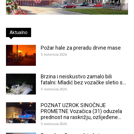
Aktualno
Požar hale za preradu drvne mase
5. kolovoza 2026.
Brzina i neiskustvo zamalo bili
fatalni: Mladić bez vozačke sletio s...
5. kolovoza 2026.
POZNAT UZROK SINOĆNJE
PROMETNE Vozačica (31) oduzela
prednost na raskrižju, ozlijeđene...
5. kolovoza 2026.