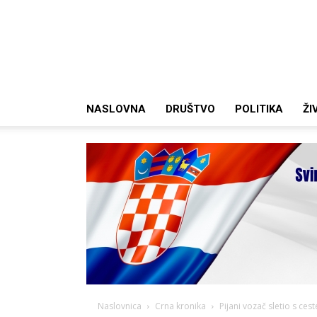
NASLOVNA
DRUŠTVO
POLITIKA
ŽI
Naslovnica
Crna kronika
Pijani vozač sletio s ces