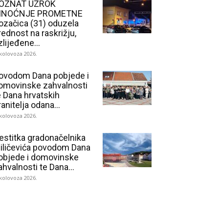
OZNAT UZROK
INOĆNJE PROMETNE
ozačica (31) oduzela
rednost na raskrižju,
zlijeđene...
 kolovoza 2026.
ovodom Dana pobjede i
omovinske zahvalnosti
e Dana hrvatskih
ranitelja odana...
 kolovoza 2026.
estitka gradonačelnika
iličevića povodom Dana
objede i domovinske
ahvalnosti te Dana...
 kolovoza 2026.