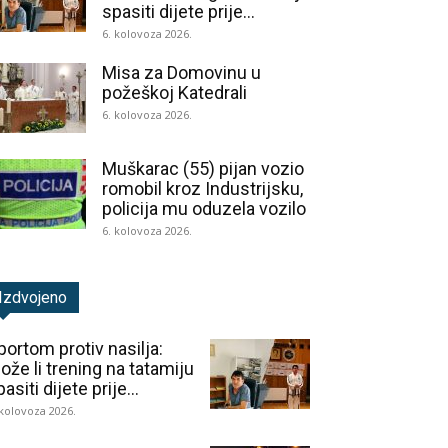
spasiti dijete prije...
6. kolovoza 2026.
Misa za Domovinu u
požeškoj Katedrali
6. kolovoza 2026.
Muškarac (55) pijan vozio
romobil kroz Industrijsku,
policija mu oduzela vozilo
6. kolovoza 2026.
Izdvojeno
portom protiv nasilja:
ože li trening na tatamiju
asiti dijete prije...
 kolovoza 2026.