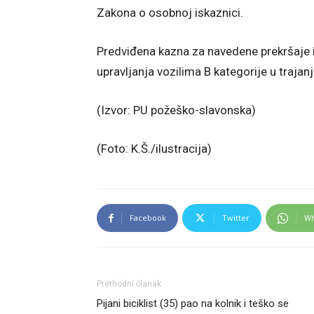
Zakona o osobnoj iskaznici.
Predviđena kazna za navedene prekršaje i
upravljanja vozilima B kategorije u trajan
(Izvor: PU požeško-slavonska)
(Foto: K.Š./ilustracija)
Facebook
Twitter
Wh
Prethodni članak
Pijani biciklist (35) pao na kolnik i teško se