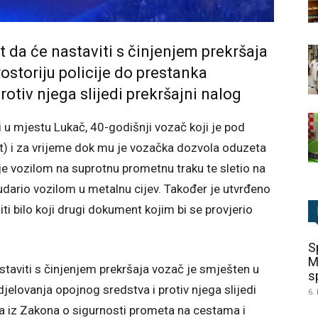
 da će nastaviti s činjenjem prekršaja
ostoriju policije do prestanka
rotiv njega slijedi prekršajni nalog
 u mjestu Lukač, 40-godišnji vozač koji je pod
t) i za vrijeme dok mu je vozačka dozvola oduzeta
e vozilom na suprotnu prometnu traku te sletio na
 udario vozilom u metalnu cijev. Također je utvrđeno
ti bilo koji drugi dokument kojim bi se provjerio
S
M
staviti s činjenjem prekršaja vozač je smješten u
sp
jelovanja opojnog sredstva i protiv njega slijedi
6.
ja iz Zakona o sigurnosti prometa na cestama i