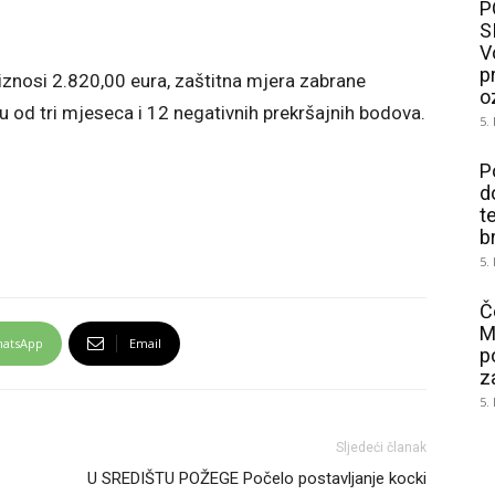
P
S
V
p
znosi 2.820,00 eura, zaštitna mjera zabrane
o
ju od tri mjeseca i 12 negativnih prekršajnih bodova.
5.
P
d
t
b
5.
Č
M
atsApp
Email
p
z
5.
Sljedeći članak
U SREDIŠTU POŽEGE Počelo postavljanje kocki