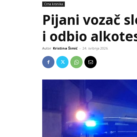
Crna kronika
Pijani vozač s
i odbio alkote
Autor
Kristina Šimić
-
24. svibnja 2026.