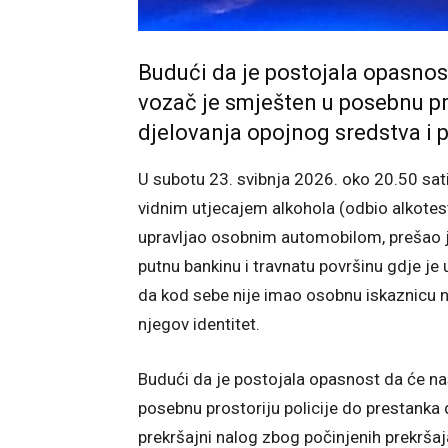
Budući da je postojala opasnost
vozač je smješten u posebnu pr
djelovanja opojnog sredstva i p
U subotu 23. svibnja 2026. oko 20.50 sati
vidnim utjecajem alkohola (odbio alkotes
upravljao osobnim automobilom, prešao j
putnu bankinu i travnatu površinu gdje je
da kod sebe nije imao osobnu iskaznicu ni
njegov identitet.
Budući da je postojala opasnost da će na
posebnu prostoriju policije do prestanka d
prekršajni nalog zbog počinjenih prekrša