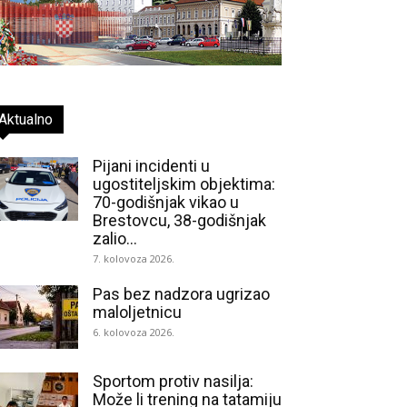
Aktualno
Pijani incidenti u
ugostiteljskim objektima:
70-godišnjak vikao u
Brestovcu, 38-godišnjak
zalio...
7. kolovoza 2026.
Pas bez nadzora ugrizao
maloljetnicu
6. kolovoza 2026.
Sportom protiv nasilja:
Može li trening na tatamiju