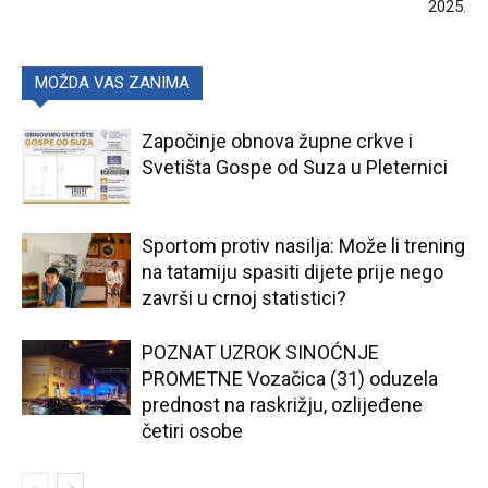
2025.
MOŽDA VAS ZANIMA
Započinje obnova župne crkve i
Svetišta Gospe od Suza u Pleternici
Sportom protiv nasilja: Može li trening
na tatamiju spasiti dijete prije nego
završi u crnoj statistici?
POZNAT UZROK SINOĆNJE
PROMETNE Vozačica (31) oduzela
prednost na raskrižju, ozlijeđene
četiri osobe