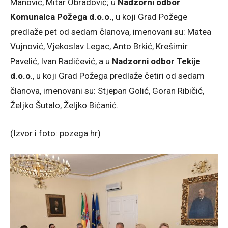
Manović, Mitar Obradović; u
Nadzorni odbor
Komunalca Požega d.o.o.
, u koji Grad Požege
predlaže pet od sedam članova, imenovani su: Matea
Vujnović, Vjekoslav Legac, Anto Brkić, Krešimir
Pavelić, Ivan Radičević, a u
Nadzorni odbor Tekije
d.o.o
., u koji Grad Požega predlaže četiri od sedam
članova, imenovani su: Stjepan Golić, Goran Ribičić,
Željko Šutalo, Željko Bićanić.
(Izvor i foto: pozega.hr)