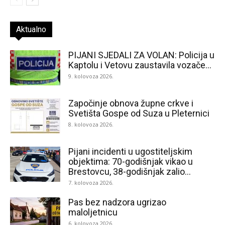
Aktualno
PIJANI SJEDALI ZA VOLAN: Policija u
Kaptolu i Vetovu zaustavila vozače...
9. kolovoza 2026.
Započinje obnova župne crkve i
Svetišta Gospe od Suza u Pleternici
8. kolovoza 2026.
Pijani incidenti u ugostiteljskim
objektima: 70-godišnjak vikao u
Brestovcu, 38-godišnjak zalio...
7. kolovoza 2026.
Pas bez nadzora ugrizao
maloljetnicu
6. kolovoza 2026.