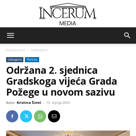
Incerum
Naslovnica
Izdvojeno
Izdvojeno
Politika
media
Održana 2. sjednica
Gradskoga vijeća Grada
Požege u novom sazivu
Autor
Kristina Šimić
-
15. srpnja 2025.