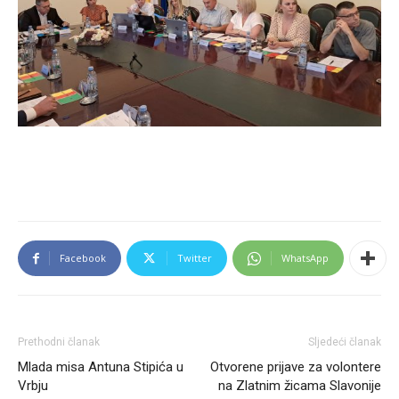
Facebook
Twitter
WhatsApp
Prethodni članak
Sljedeći članak
Mlada misa Antuna Stipića u
Otvorene prijave za volontere
Vrbju
na Zlatnim žicama Slavonije