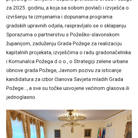
za 2025. godinu, a koja sa sobom povlači i izvješća o
izvršenju te izmjenama i dopunama programa
gradskih upravnih odjela, raspravljalo se o sklapanju
Sporazuma o partnerstvu s Požeško-slavonskom
županijom, zaduženju Grada Požege za realizaciju
kapitalnih projekata, izvješćima o radu gradonačelnika
i Komunalca Požega d.o.o., o Strategiji zelene urbane
obnove grada Požege, Javnom pozivu za isticanje
kandidatura za izbor članova Savjeta mladih Grada
Požege…, a sve su točke usvojene većinom glasova ili
jednoglasno.