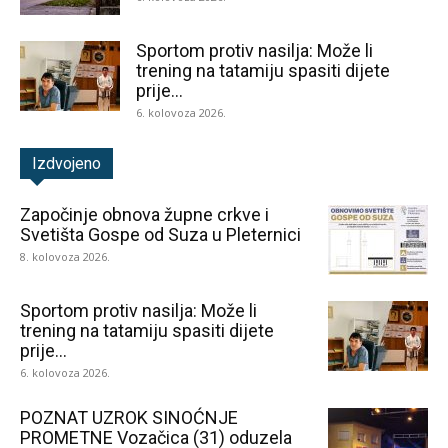
Sportom protiv nasilja: Može li
trening na tatamiju spasiti dijete
prije...
6. kolovoza 2026.
Izdvojeno
Započinje obnova župne crkve i
Svetišta Gospe od Suza u Pleternici
8. kolovoza 2026.
Sportom protiv nasilja: Može li
trening na tatamiju spasiti dijete
prije...
6. kolovoza 2026.
POZNAT UZROK SINOĆNJE
PROMETNE Vozačica (31) oduzela