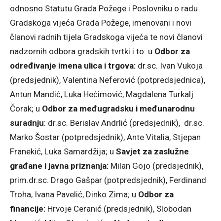
odnosno Statutu Grada Požege i Poslovniku o radu
Gradskoga vijeća Grada Požege, imenovani i novi
članovi radnih tijela Gradskoga vijeća te novi članovi
nadzornih odbora gradskih tvrtki i to: u
Odbor za
određivanje imena ulica i trgova:
dr.sc. Ivan Vukoja
(predsjednik), Valentina Neferović (potpredsjednica),
Antun Mandić, Luka Hećimović, Magdalena Turkalj
Čorak; u
Odbor za međugradsku i međunarodnu
suradnju
: dr.sc. Berislav Andrlić (predsjednik), dr.sc.
Marko Šostar (potpredsjednik), Ante Vitalia, Stjepan
Franekić, Luka Samardžija; u
Savjet za zaslužne
građane i javna priznanja:
Milan Gojo (predsjednik),
prim.dr.sc. Drago Gašpar (potpredsjednik), Ferdinand
Troha, Ivana Pavelić, Dinko Zima; u
Odbor za
financije:
Hrvoje Ceranić (predsjednik), Slobodan