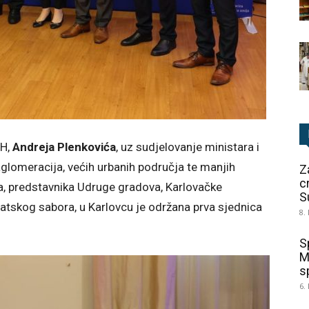
RH,
Andreja Plenkovića
, uz sudjelovanje ministara i
aglomeracija, većih urbanih područja te manjih
Z
c
ja, predstavnika Udruge gradova, Karlovačke
S
vatskog sabora, u Karlovcu je održana prva sjednica
8.
S
M
sp
6.