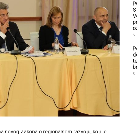
P
S
V
p
o
5.
P
d
t
b
5.
a novog Zakona o regionalnom razvoju, koji je