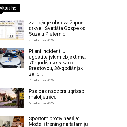
Aktualno
Započinje obnova župne
crkve i Svetišta Gospe od
Suza u Pleternici
8. kolovoza 2026.
Pijani incidenti u
ugostiteljskim objektima:
70-godišnjak vikao u
Brestovcu, 38-godišnjak
zalio...
7. kolovoza 2026.
Pas bez nadzora ugrizao
maloljetnicu
6. kolovoza 2026.
Sportom protiv nasilja:
Može li trening na tatamiju