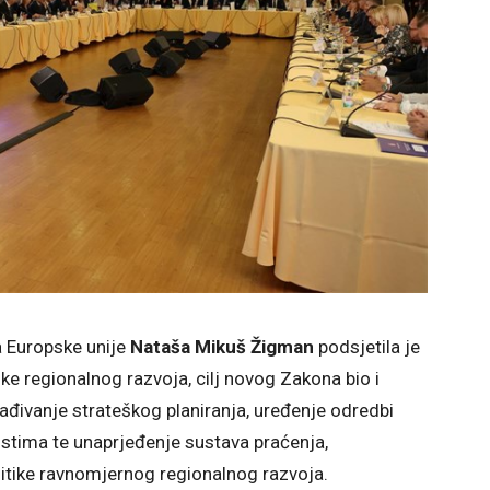
a Europske unije
Nataša Mikuš Žigman
podsjetila je
ike regionalnog razvoja, cilj novog Zakona bio i
lađivanje strateškog planiranja, uređenje odredbi
stima te unaprjeđenje sustava praćenja,
litike ravnomjernog regionalnog razvoja.