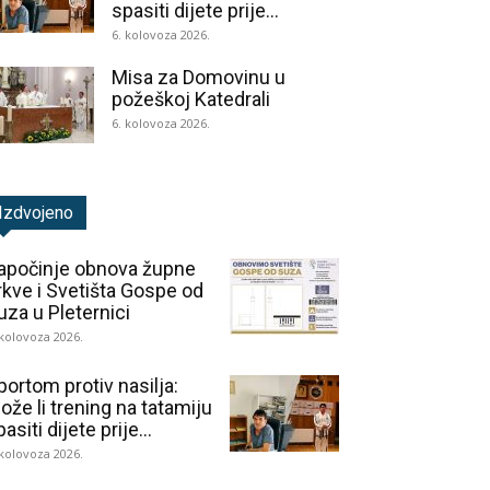
spasiti dijete prije...
6. kolovoza 2026.
Misa za Domovinu u
požeškoj Katedrali
6. kolovoza 2026.
Izdvojeno
apočinje obnova župne
rkve i Svetišta Gospe od
uza u Pleternici
 kolovoza 2026.
portom protiv nasilja:
ože li trening na tatamiju
asiti dijete prije...
 kolovoza 2026.