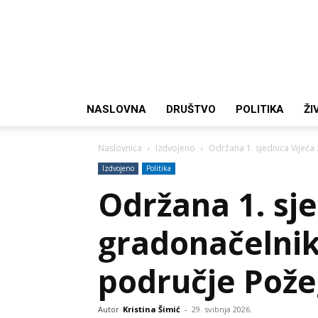
NASLOVNA
DRUŠTVO
POLITIKA
ŽI
Naslovnica
Izdvojeno
Održana 1. sjednica Vijeća 
Izdvojeno
Politika
Održana 1. sje
gradonačelnik
područje Pož
Autor
Kristina Šimić
-
29. svibnja 2026.