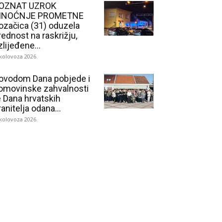
OZNAT UZROK
INOĆNJE PROMETNE
ozačica (31) oduzela
rednost na raskrižju,
zlijeđene...
 kolovoza 2026.
ovodom Dana pobjede i
omovinske zahvalnosti
e Dana hrvatskih
ranitelja odana...
 kolovoza 2026.