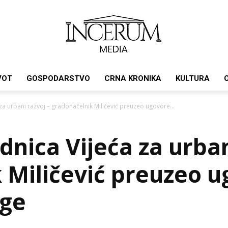
VOT
GOSPODARSTVO
CRNA KRONIKA
KULTURA
Incerum
za urbani razvoj – gradonačelnik Miličević preuzeo ugovore...
dnica Vijeća za urban
media
 Miličević preuzeo u
ege