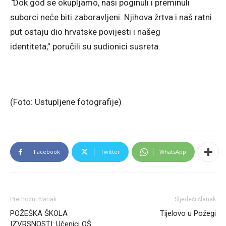
“
Dok god se okupljamo, naši poginuli i preminuli
suborci neće biti zaboravljeni. Njihova žrtva i naš ratni
put ostaju dio hrvatske povijesti i našeg
identiteta,” poručili su sudionici susreta.
(Foto: Ustupljene fotografije)
Facebook
Twitter
WhatsApp
Prethodni članak
Sljedeći članak
POŽEŠKA ŠKOLA
Tijelovo u Požegi
IZVRSNOSTI: Učenici OŠ