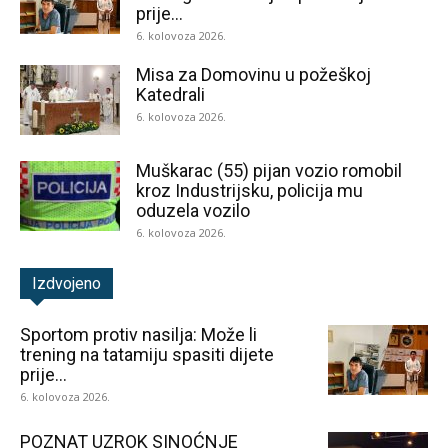
prije...
6. kolovoza 2026.
Misa za Domovinu u požeškoj
Katedrali
6. kolovoza 2026.
Muškarac (55) pijan vozio romobil
kroz Industrijsku, policija mu
oduzela vozilo
6. kolovoza 2026.
Izdvojeno
Sportom protiv nasilja: Može li
trening na tatamiju spasiti dijete
prije...
6. kolovoza 2026.
POZNAT UZROK SINOĆNJE