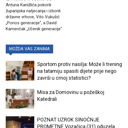
Antuna Kanižlića pokorili
županijska natjecanja i izborili
državne vrhove, Vito Vukušić
„Ponos generacije“, a David
Kamenčak „Učenik generacije“
MOŽDA VAS ZANIMA
Sportom protiv nasilja: Može li trening
na tatamiju spasiti dijete prije nego
završi u crnoj statistici?
Misa za Domovinu u požeškoj
Katedrali
POZNAT UZROK SINOĆNJE
PROMETNE Vozačica (31) oduzela