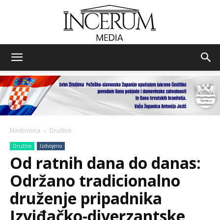
Incerum
media
Naslovnica
Društvo
Društvo
Izdvojeno
Od ratnih dana do danas:
Održano tradicionalno
druženje pripadnika
Izviđačko-diverzantske