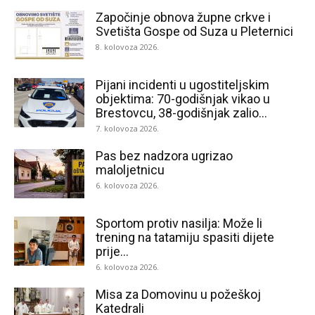
Započinje obnova župne crkve i
Svetišta Gospe od Suza u Pleternici
8. kolovoza 2026.
Pijani incidenti u ugostiteljskim
objektima: 70-godišnjak vikao u
Brestovcu, 38-godišnjak zalio...
7. kolovoza 2026.
Pas bez nadzora ugrizao
maloljetnicu
6. kolovoza 2026.
Sportom protiv nasilja: Može li
trening na tatamiju spasiti dijete
prije...
6. kolovoza 2026.
Misa za Domovinu u požeškoj
Katedrali