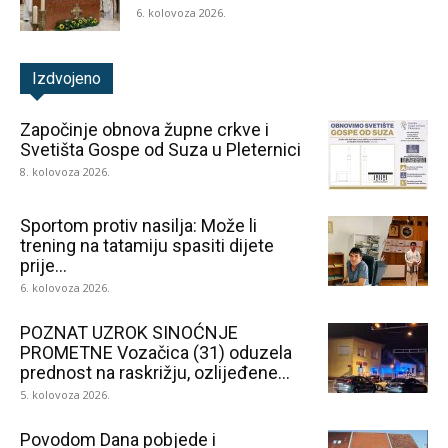
6. kolovoza 2026.
Izdvojeno
Započinje obnova župne crkve i
Svetišta Gospe od Suza u Pleternici
8. kolovoza 2026.
Sportom protiv nasilja: Može li
trening na tatamiju spasiti dijete
prije...
6. kolovoza 2026.
POZNAT UZROK SINOĆNJE
PROMETNE Vozačica (31) oduzela
prednost na raskrižju, ozlijeđene...
5. kolovoza 2026.
Povodom Dana pobjede i