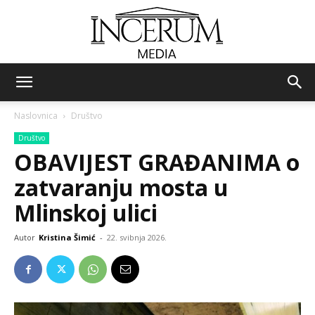
Incerum
Naslovnica
Društvo
Društvo
media
OBAVIJEST GRAĐANIMA o
zatvaranju mosta u
Mlinskoj ulici
Autor
Kristina Šimić
-
22. svibnja 2026.