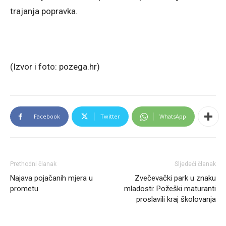
trajanja popravka.
(Izvor i foto: pozega.hr)
Facebook
Twitter
WhatsApp
Prethodni članak
Sljedeći članak
Najava pojačanih mjera u
Zvečevački park u znaku
prometu
mladosti: Požeški maturanti
proslavili kraj školovanja