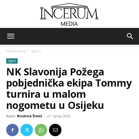
Incerum
Naslovnica
Sport
Sport
media
NK Slavonija Požega
pobjednička ekipa Tommy
turnira u malom
nogometu u Osijeku
Autor
Kristina Šimić
-
27. lipnja 2026.