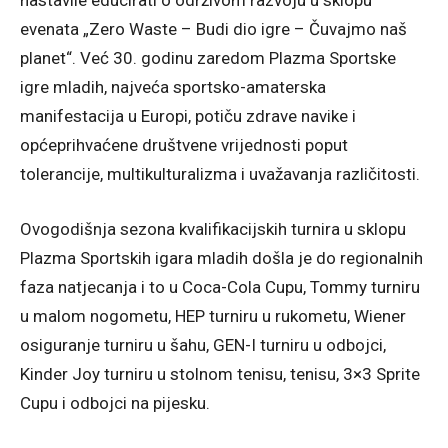
nastavile educirati o održivom razvoju u sklopu
evenata „Zero Waste – Budi dio igre – Čuvajmo naš
planet“. Već 30. godinu zaredom Plazma Sportske
igre mladih, najveća sportsko-amaterska
manifestacija u Europi, potiču zdrave navike i
općeprihvaćene društvene vrijednosti poput
tolerancije, multikulturalizma i uvažavanja različitosti.
Ovogodišnja sezona kvalifikacijskih turnira u sklopu
Plazma Sportskih igara mladih došla je do regionalnih
faza natjecanja i to u Coca-Cola Cupu, Tommy turniru
u malom nogometu, HEP turniru u rukometu, Wiener
osiguranje turniru u šahu, GEN-I turniru u odbojci,
Kinder Joy turniru u stolnom tenisu, tenisu, 3×3 Sprite
Cupu i odbojci na pijesku.