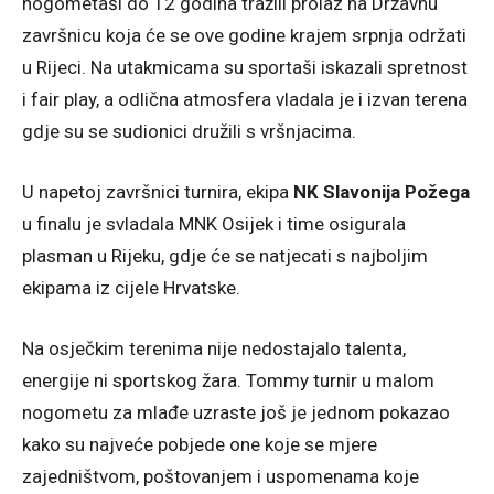
nogometaši do 12 godina tražili prolaz na Državnu
završnicu koja će se ove godine krajem srpnja održati
u Rijeci. Na utakmicama su sportaši iskazali spretnost
i fair play, a odlična atmosfera vladala je i izvan terena
gdje su se sudionici družili s vršnjacima.
U napetoj završnici turnira, ekipa
NK Slavonija Požega
u finalu je svladala MNK Osijek i time osigurala
plasman u Rijeku, gdje će se natjecati s najboljim
ekipama iz cijele Hrvatske.
Na osječkim terenima nije nedostajalo talenta,
energije ni sportskog žara. Tommy turnir u malom
nogometu za mlađe uzraste još je jednom pokazao
kako su najveće pobjede one koje se mjere
zajedništvom, poštovanjem i uspomenama koje