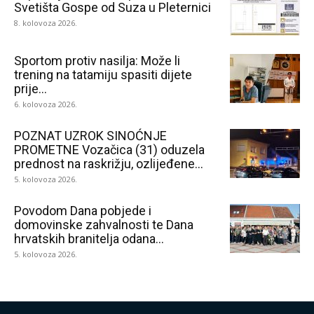
Svetišta Gospe od Suza u Pleternici
8. kolovoza 2026.
Sportom protiv nasilja: Može li
trening na tatamiju spasiti dijete
prije...
6. kolovoza 2026.
POZNAT UZROK SINOĆNJE
PROMETNE Vozačica (31) oduzela
prednost na raskrižju, ozlijeđene...
5. kolovoza 2026.
Povodom Dana pobjede i
domovinske zahvalnosti te Dana
hrvatskih branitelja odana...
5. kolovoza 2026.