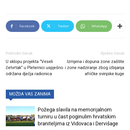
Facebook
Twitter
WhatsApp
Prethodni članak
Sljedeći članak
U sklopu projekta “Veseli
Izmjena i dopuna zone zaštite
četvrtak” u Pleternici uspješno
i zone nadziranje zbog izbijanja
održana dječja radionica
afričke svinjske kuge
MOŽDA VAS ZANIMA
Požega slavila na memorijalnom
turniru u čast poginulim hrvatskim
braniteljima iz Vidovaca i Dervišage