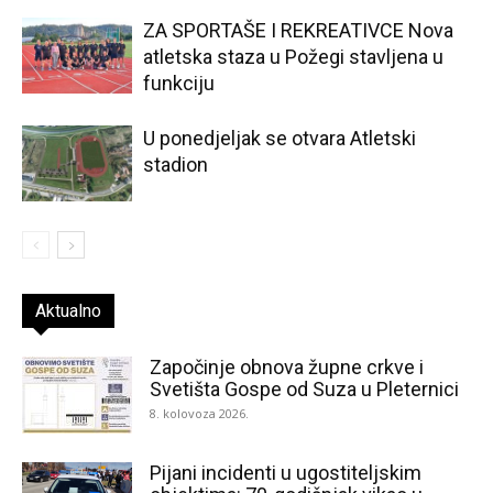
ZA SPORTAŠE I REKREATIVCE Nova
atletska staza u Požegi stavljena u
funkciju
U ponedjeljak se otvara Atletski
stadion
Aktualno
Započinje obnova župne crkve i
Svetišta Gospe od Suza u Pleternici
8. kolovoza 2026.
Pijani incidenti u ugostiteljskim