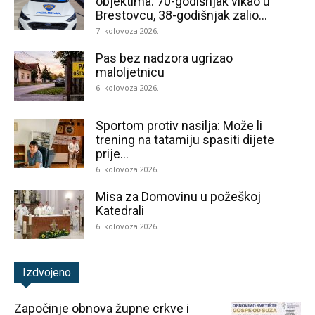
objektima: 70-godišnjak vikao u
Brestovcu, 38-godišnjak zalio...
7. kolovoza 2026.
Pas bez nadzora ugrizao
maloljetnicu
6. kolovoza 2026.
Sportom protiv nasilja: Može li
trening na tatamiju spasiti dijete
prije...
6. kolovoza 2026.
Misa za Domovinu u požeškoj
Katedrali
6. kolovoza 2026.
Izdvojeno
Započinje obnova župne crkve i