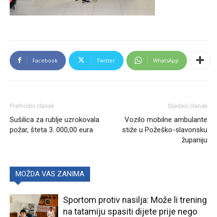
Facebook
Twitter
WhatsApp
Prethodni članak
Sljedeći članak
Sušilica za rublje uzrokovala
Vozilo mobilne ambulante
požar, šteta 3. 000,00 eura
stiže u Požeško-slavonsku
županiju
MOŽDA VAS ZANIMA
Sportom protiv nasilja: Može li trening
na tatamiju spasiti dijete prije nego