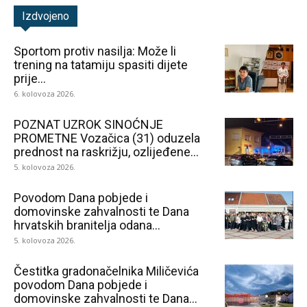
Izdvojeno
Sportom protiv nasilja: Može li
trening na tatamiju spasiti dijete
prije...
6. kolovoza 2026.
POZNAT UZROK SINOĆNJE
PROMETNE Vozačica (31) oduzela
prednost na raskrižju, ozlijeđene...
5. kolovoza 2026.
Povodom Dana pobjede i
domovinske zahvalnosti te Dana
hrvatskih branitelja odana...
5. kolovoza 2026.
Čestitka gradonačelnika Miličevića
povodom Dana pobjede i
domovinske zahvalnosti te Dana...