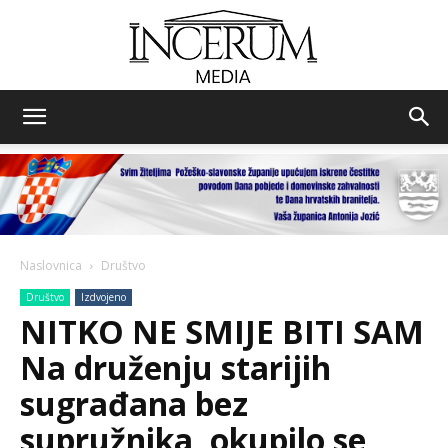
Incerum
media
Naslovnica
Društvo
Društvo
Izdvojeno
NITKO NE SMIJE BITI SAM
Na druženju starijih
sugrađana bez
supružnika, okupilo se