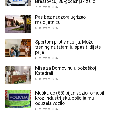
Brestovcu, 38-godišnjak zalio...
7. kolovoza 2026.
Pas bez nadzora ugrizao
maloljetnicu
6. kolovoza 2026.
Sportom protiv nasilja: Može li
trening na tatamiju spasiti dijete
prije...
6. kolovoza 2026.
Misa za Domovinu u požeškoj
Katedrali
6. kolovoza 2026.
Muškarac (55) pijan vozio romobil
kroz Industrijsku, policija mu
oduzela vozilo
6. kolovoza 2026.