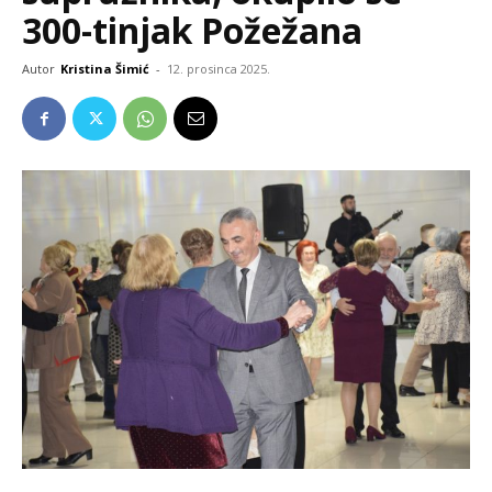
300-tinjak Požežana
Autor
Kristina Šimić
-
12. prosinca 2025.