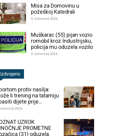
Misa za Domovinu u
požeškoj Katedrali
6. kolovoza 2026.
Muškarac (55) pijan vozio
romobil kroz Industrijsku,
policija mu oduzela vozilo
6. kolovoza 2026.
Izdvojeno
portom protiv nasilja:
ože li trening na tatamiju
asiti dijete prije...
 kolovoza 2026.
OZNAT UZROK
INOĆNJE PROMETNE
ozačica (31) oduzela