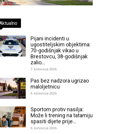
Aktualno
Pijani incidenti u
ugostiteljskim objektima:
70-godišnjak vikao u
Brestovcu, 38-godišnjak
zalio...
7. kolovoza 2026.
Pas bez nadzora ugrizao
maloljetnicu
6. kolovoza 2026.
Sportom protiv nasilja:
Može li trening na tatamiju
spasiti dijete prije...
6. kolovoza 2026.