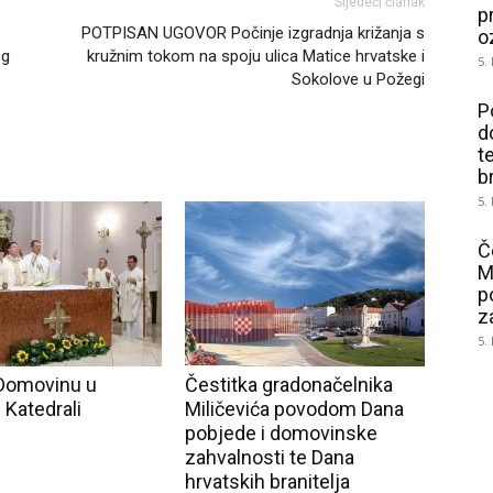
Sljedeći članak
p
POTPISAN UGOVOR Počinje izgradnja križanja s
o
og
kružnim tokom na spoju ulica Matice hrvatske i
5.
Sokolove u Požegi
P
d
t
b
5.
Č
M
p
z
5.
Domovinu u
Čestitka gradonačelnika
 Katedrali
Miličevića povodom Dana
pobjede i domovinske
zahvalnosti te Dana
hrvatskih branitelja