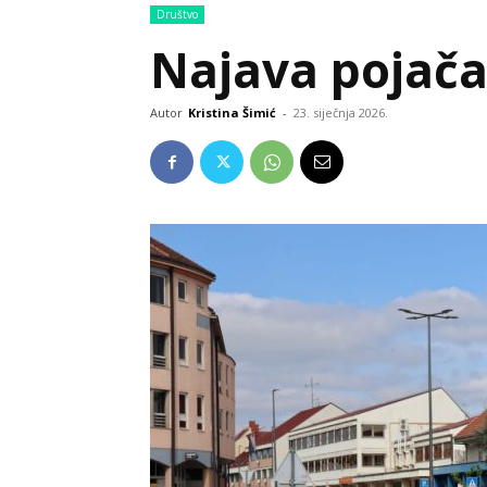
Društvo
Najava pojača
Autor
Kristina Šimić
-
23. siječnja 2026.