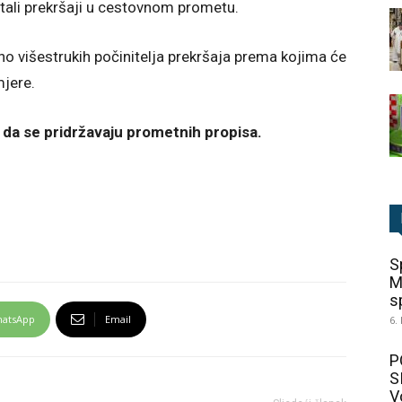
ostali prekršaji u cestovnom prometu.
no višestrukih počinitelja prekršaja prema kojima će
mjere.
a se pridržavaju prometnih propisa.
S
M
sp
atsApp
Email
6.
P
S
V