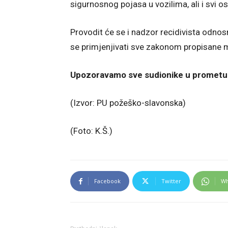
sigurnosnog pojasa u vozilima, ali i svi 
Provodit će se i nadzor recidivista odnos
se primjenjivati sve zakonom propisane 
Upozoravamo sve sudionike u prometu d
(Izvor: PU požeško-slavonska)
(Foto: K.Š.)
Facebook
Twitter
Wh