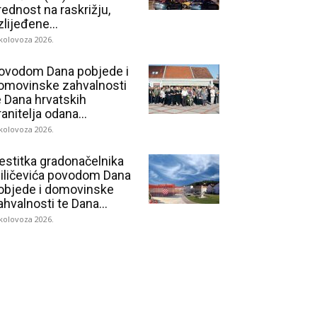
rednost na raskrižju,
zlijeđene...
 kolovoza 2026.
ovodom Dana pobjede i
omovinske zahvalnosti
e Dana hrvatskih
ranitelja odana...
 kolovoza 2026.
estitka gradonačelnika
iličevića povodom Dana
objede i domovinske
ahvalnosti te Dana...
 kolovoza 2026.