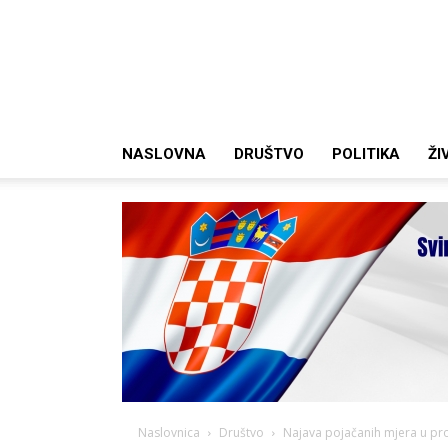
NASLOVNA
DRUŠTVO
POLITIKA
ŽI
Naslovnica
Društvo
Najava pojačanih mjera u p