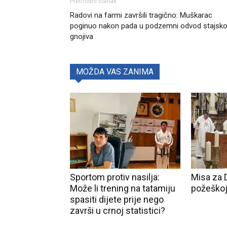
Prethodni članak
Radovi na farmi završili tragično: Muškarac
poginuo nakon pada u podzemni odvod stajsk
gnojiva
MOŽDA VAS ZANIMA
Sportom protiv nasilja:
Misa za 
Može li trening na tatamiju
požeškoj
spasiti dijete prije nego
završi u crnoj statistici?