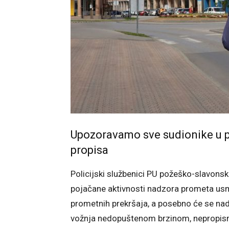
Upozoravamo sve sudionike u p
propisa
Policijski službenici PU požeško-slavons
pojačane aktivnosti nadzora prometa usmj
prometnih prekršaja, a posebno će se nadz
vožnja nedopuštenom brzinom, nepropisno