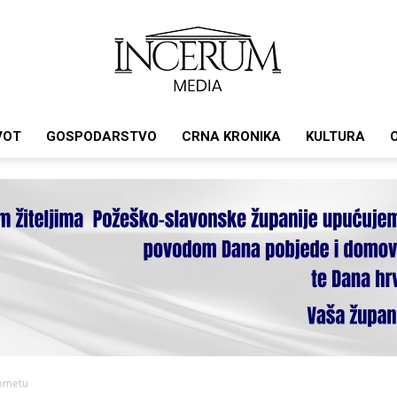
VOT
GOSPODARSTVO
CRNA KRONIKA
KULTURA
Incerum
media
rometu