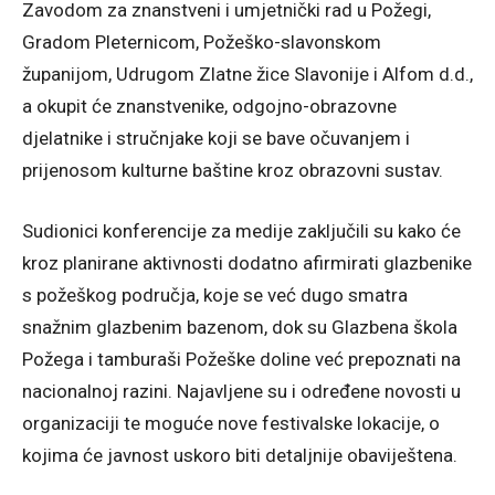
Zavodom za znanstveni i umjetnički rad u Požegi,
Gradom Pleternicom, Požeško-slavonskom
županijom, Udrugom Zlatne žice Slavonije i Alfom d.d.,
a okupit će znanstvenike, odgojno-obrazovne
djelatnike i stručnjake koji se bave očuvanjem i
prijenosom kulturne baštine kroz obrazovni sustav.
Sudionici konferencije za medije zaključili su kako će
kroz planirane aktivnosti dodatno afirmirati glazbenike
s požeškog područja, koje se već dugo smatra
snažnim glazbenim bazenom, dok su Glazbena škola
Požega i tamburaši Požeške doline već prepoznati na
nacionalnoj razini. Najavljene su i određene novosti u
organizaciji te moguće nove festivalske lokacije, o
kojima će javnost uskoro biti detaljnije obaviještena.