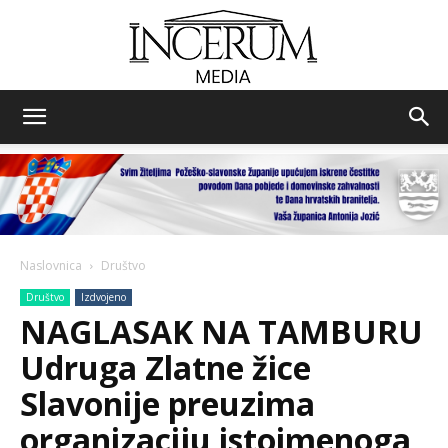
Incerum
media
Naslovnica
Društvo
Društvo
Izdvojeno
NAGLASAK NA TAMBURU
Udruga Zlatne žice
Slavonije preuzima
organizaciju istoimenoga