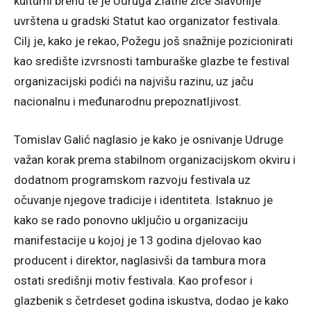
kulturni brend te je Udruga Zlatne žice Slavonije
uvrštena u gradski Statut kao organizator festivala.
Cilj je, kako je rekao, Požegu još snažnije pozicionirati
kao središte izvrsnosti tamburaške glazbe te festival
organizacijski podići na najvišu razinu, uz jaču
nacionalnu i međunarodnu prepoznatljivost.
Tomislav Galić naglasio je kako je osnivanje Udruge
važan korak prema stabilnom organizacijskom okviru i
dodatnom programskom razvoju festivala uz
očuvanje njegove tradicije i identiteta. Istaknuo je
kako se rado ponovno uključio u organizaciju
manifestacije u kojoj je 13 godina djelovao kao
producent i direktor, naglasivši da tambura mora
ostati središnji motiv festivala. Kao profesor i
glazbenik s četrdeset godina iskustva, dodao je kako