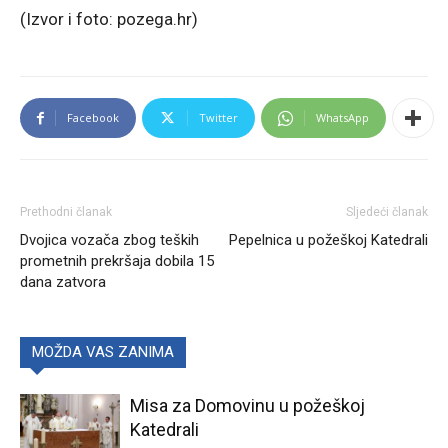
(Izvor i foto: pozega.hr)
Facebook
Twitter
WhatsApp
Prethodni članak
Sljedeći članak
Dvojica vozača zbog teških
Pepelnica u požeškoj Katedrali
prometnih prekršaja dobila 15
dana zatvora
MOŽDA VAS ZANIMA
Misa za Domovinu u požeškoj
Katedrali