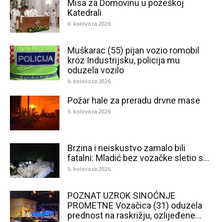
Misa za Domovinu u požeškoj
Katedrali
6. kolovoza 2026.
Muškarac (55) pijan vozio romobil
kroz Industrijsku, policija mu
oduzela vozilo
6. kolovoza 2026.
Požar hale za preradu drvne mase
5. kolovoza 2026.
Brzina i neiskustvo zamalo bili
fatalni: Mladić bez vozačke sletio s...
5. kolovoza 2026.
POZNAT UZROK SINOĆNJE
PROMETNE Vozačica (31) oduzela
prednost na raskrižju, ozlijeđene...