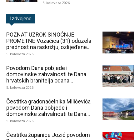
5. kolovoza 2026.
Izdvojeno
POZNAT UZROK SINOĆNJE
PROMETNE Vozačica (31) oduzela
prednost na raskrižju, ozlijeđene...
5. kolovoza 2026.
Povodom Dana pobjede i
domovinske zahvalnosti te Dana
hrvatskih branitelja odana...
5. kolovoza 2026.
Čestitka gradonačelnika Miličevića
povodom Dana pobjede i
domovinske zahvalnosti te Dana...
5. kolovoza 2026.
Čestitka županice Jozić povodom