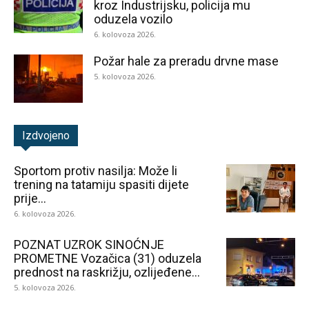
kroz Industrijsku, policija mu
oduzela vozilo
6. kolovoza 2026.
Požar hale za preradu drvne mase
5. kolovoza 2026.
Izdvojeno
Sportom protiv nasilja: Može li
trening na tatamiju spasiti dijete
prije...
6. kolovoza 2026.
POZNAT UZROK SINOĆNJE
PROMETNE Vozačica (31) oduzela
prednost na raskrižju, ozlijeđene...
5. kolovoza 2026.