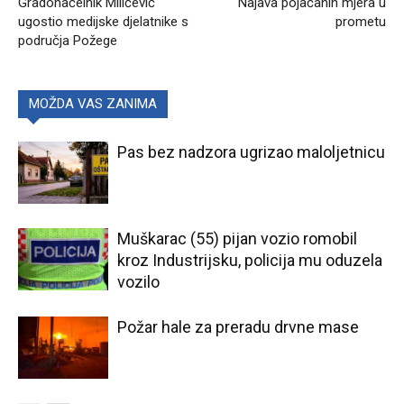
Gradonačelnik Miličević
Najava pojačanih mjera u
ugostio medijske djelatnike s
prometu
područja Požege
MOŽDA VAS ZANIMA
Pas bez nadzora ugrizao maloljetnicu
Muškarac (55) pijan vozio romobil
kroz Industrijsku, policija mu oduzela
vozilo
Požar hale za preradu drvne mase