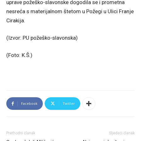
uprave požeško-slavonske dogodila se i prometna
nesreća s materijalnom štetom u Požegi u Ulici Franje
Cirakija.
(Izvor: PU požeško-slavonska)
(Foto: K.Š.)
Facebook
Twitter
Prethodni članak
Sljedeći članak