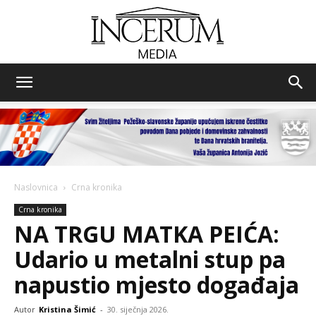
Incerum
media
Naslovnica
Crna kronika
Crna kronika
NA TRGU MATKA PEIĆA:
Udario u metalni stup pa
napustio mjesto događaja
Autor
Kristina Šimić
-
30. siječnja 2026.