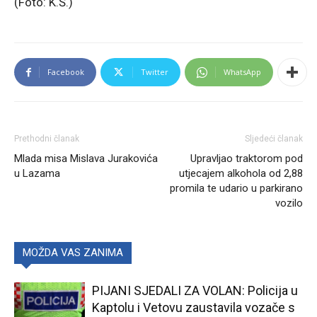
(Foto: K.Š.)
Facebook
Twitter
WhatsApp
Prethodni članak
Sljedeći članak
Mlada misa Mislava Jurakovića
Upravljao traktorom pod
u Lazama
utjecajem alkohola od 2,88
promila te udario u parkirano
vozilo
MOŽDA VAS ZANIMA
PIJANI SJEDALI ZA VOLAN: Policija u
Kaptolu i Vetovu zaustavila vozače s