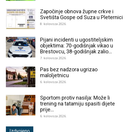
Započinje obnova župne crkve i
Svetišta Gospe od Suza u Pleternici
8. kolovoza 2026.
Pijani incidenti u ugostiteljskim
objektima: 70-godišnjak vikao u
Brestovcu, 38-godišnjak zalio...
7. kolovoza 2026.
Pas bez nadzora ugrizao
maloljetnicu
6. kolovoza 2026.
Sportom protiv nasilja: Može li
trening na tatamiju spasiti dijete
prije...
6. kolovoza 2026.
Izdvojeno