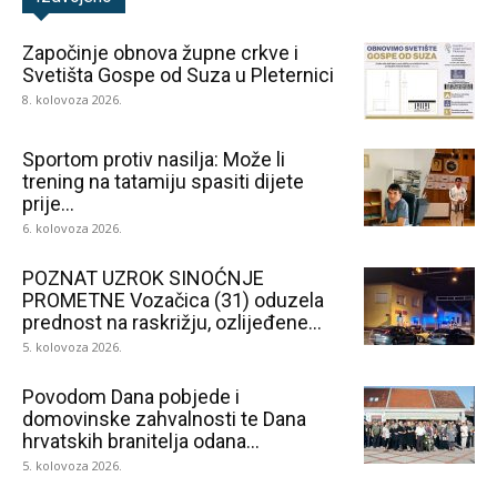
Započinje obnova župne crkve i
Svetišta Gospe od Suza u Pleternici
8. kolovoza 2026.
Sportom protiv nasilja: Može li
trening na tatamiju spasiti dijete
prije...
6. kolovoza 2026.
POZNAT UZROK SINOĆNJE
PROMETNE Vozačica (31) oduzela
prednost na raskrižju, ozlijeđene...
5. kolovoza 2026.
Povodom Dana pobjede i
domovinske zahvalnosti te Dana
hrvatskih branitelja odana...
5. kolovoza 2026.