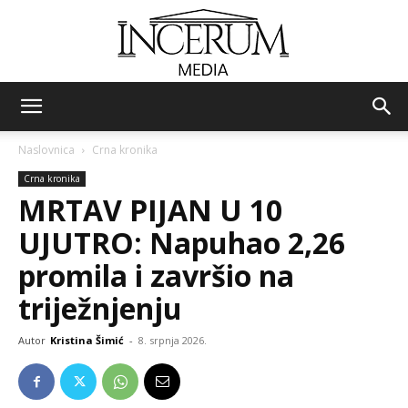
Incerum
Naslovnica
Crna kronika
Crna kronika
media
MRTAV PIJAN U 10
UJUTRO: Napuhao 2,26
promila i završio na
triježnjenju
Autor
Kristina Šimić
-
8. srpnja 2026.