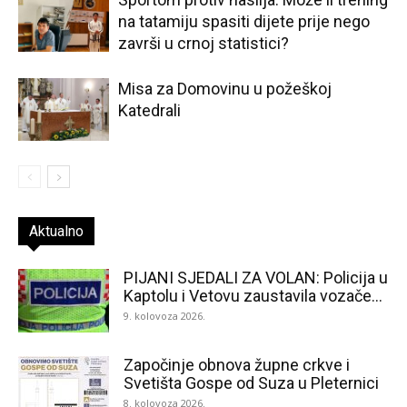
na tatamiju spasiti dijete prije nego
završi u crnoj statistici?
Misa za Domovinu u požeškoj
Katedrali
Aktualno
PIJANI SJEDALI ZA VOLAN: Policija u
Kaptolu i Vetovu zaustavila vozače...
9. kolovoza 2026.
Započinje obnova župne crkve i
Svetišta Gospe od Suza u Pleternici
8. kolovoza 2026.