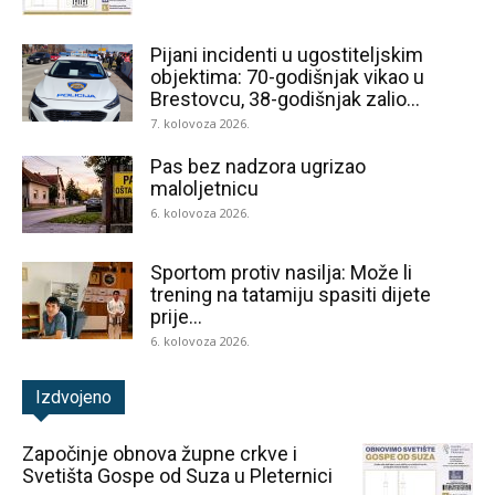
Pijani incidenti u ugostiteljskim
objektima: 70-godišnjak vikao u
Brestovcu, 38-godišnjak zalio...
7. kolovoza 2026.
Pas bez nadzora ugrizao
maloljetnicu
6. kolovoza 2026.
Sportom protiv nasilja: Može li
trening na tatamiju spasiti dijete
prije...
6. kolovoza 2026.
Izdvojeno
Započinje obnova župne crkve i
Svetišta Gospe od Suza u Pleternici