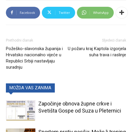
Facebook
Twitter
WhatsApp
Prethodni članak
Sljedeći članak
Požeško-slavonska županija i
U požaru kraj Kaptola izgorjela
Hrvatsko nacionalno vijeće u
suha trava i raslinje
Republici Srbiji nastavljaju
suradnju
MOŽDA VAS ZANIMA
Započinje obnova župne crkve i
Svetišta Gospe od Suza u Pleternici
Sportom protiv nasilja: Može li trening