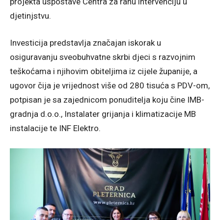
projekta uspostave Centra za ranu intervenciju u
djetinjstvu.
Investicija predstavlja značajan iskorak u
osiguravanju sveobuhvatne skrbi djeci s razvojnim
teškoćama i njihovim obiteljima iz cijele županije, a
ugovor čija je vrijednost više od 280 tisuća s PDV-om,
potpisan je sa zajednicom ponuditelja koju čine IMB-
gradnja d.o.o., Instalater grijanja i klimatizacije MB
instalacije te INF Elektro.